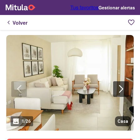
Tus favoritos
Gestionar alertas
Volver
1
/
26
Casa