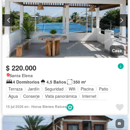
Casa
$ 220.000
Santa Elena
4 Dormitorios
4,5 Baños
350 m²
Terraza
Jardín
Seguridad
Wifi
Piscina
Patio
Agua
Conserje
Vista panorámica
Internet
Electricidad
Armario empotrado
Estacionamiento
15 jul 2026 en - Horus Bienes Raíces
Balcón
Sin amoblar