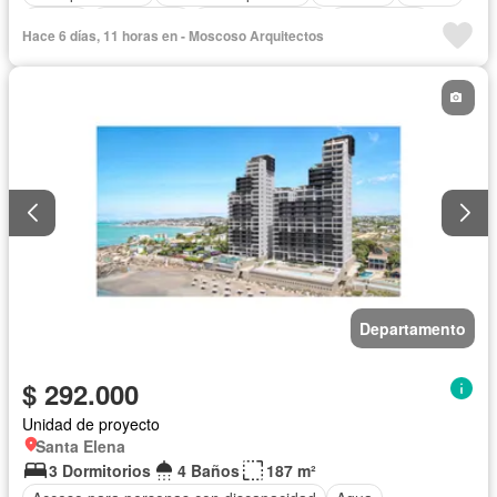
Parrilla
Electricidad
Estacionamiento
Gas natural
Hace 6 días, 11 horas en - Moscoso Arquitectos
Gimnasio
Garita de guardianía
Internet
Jacuzzi
Jardín
Patio
Piscina
Conserje
Sauna
Seguridad
Terraza
Vista panorámica
Wifi
Departamento
$ 292.000
Unidad de proyecto
Santa Elena
3 Dormitorios
4 Baños
187 m²