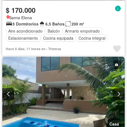
$ 170.000
Santa Elena
5 Dormitorios
6,5 Baños
200 m²
Aire acondicionado
Balcón
Armario empotrado
Estacionamiento
Cocina equipada
Cocina integral
Vista panorámica
Terraza
Agua
Patio
Jardín
Hace 6 días, 11 horas en - Triomus
Completamente amoblado
Casa