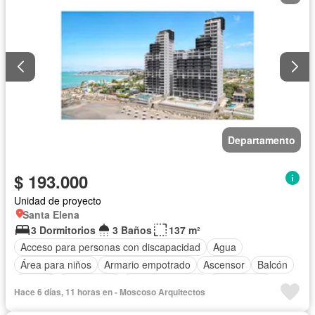
Departamento
$ 193.000
Unidad de proyecto
Santa Elena
3 Dormitorios
3 Baños
137 m²
Acceso para personas con discapacidad
Agua
Área para niños
Armario empotrado
Ascensor
Balcón
Parrilla
Electricidad
Estacionamiento
Gas natural
Hace 6 días, 11 horas en - Moscoso Arquitectos
Gimnasio
Garita de guardianía
Internet
Jacuzzi