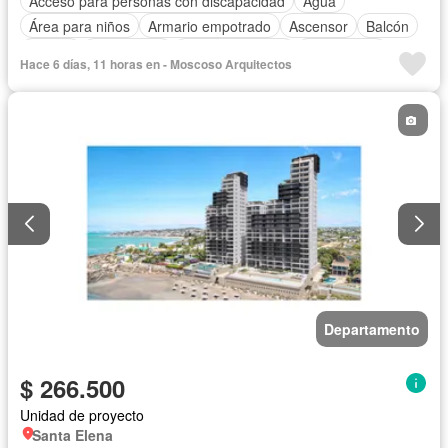
Acceso para personas con discapacidad
Agua
Área para niños
Armario empotrado
Ascensor
Balcón
Parrilla
Electricidad
Estacionamiento
Gas natural
Hace 6 días, 11 horas en - Moscoso Arquitectos
Gimnasio
Garita de guardianía
Internet
Jacuzzi
Jardín
Patio
Piscina
Conserje
Sauna
Seguridad
Terraza
Vista panorámica
Wifi
Departamento
$ 266.500
Unidad de proyecto
Santa Elena