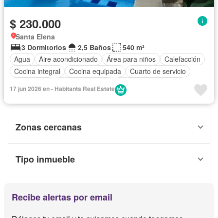
$ 230.000
Santa Elena
3 Dormitorios
2,5 Baños
540 m²
Agua
Aire acondicionado
Área para niños
Calefacción
Cocina integral
Cocina equipada
Cuarto de servicio
Electricidad
Estacionamiento
Garita de guardianía
17 jun 2026 en - Habitants Real Estate
Internet
Jacuzzi
Jardín
Patio
Piscina
Seguridad
Vista panorámica
Wifi
Sin amoblar
Zonas cercanas
Tipo inmueble
Recibe alertas por email