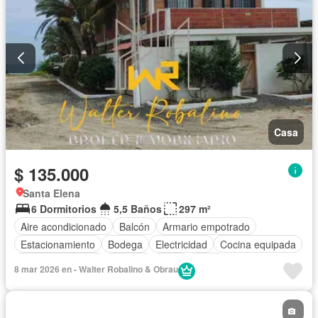
Casa
$ 135.000
Santa Elena
6 Dormitorios
5,5 Baños
297 m²
Aire acondicionado
Balcón
Armario empotrado
Estacionamiento
Bodega
Electricidad
Cocina equipada
Vista panorámica
Terraza
Agua
Patio
8 mar 2026 en - Walter Robalino & Obrau
Completamente amoblado