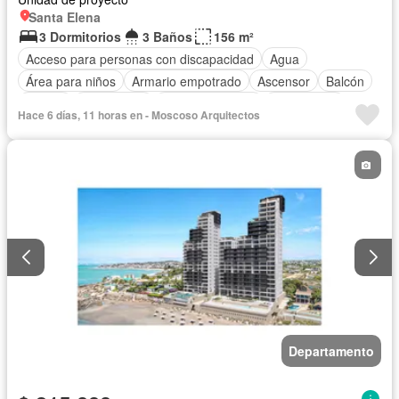
Santa Elena
3 Dormitorios
3 Baños
156 m²
Acceso para personas con discapacidad
Agua
Área para niños
Armario empotrado
Ascensor
Balcón
Parrilla
Electricidad
Estacionamiento
Gas natural
Hace 6 días, 11 horas en - Moscoso Arquitectos
Gimnasio
Garita de guardianía
Internet
Jacuzzi
Jardín
Patio
Piscina
Conserje
Sauna
Seguridad
Terraza
Vista panorámica
Wifi
Departamento