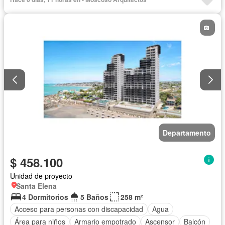
Gimnasio
Garita de guardianía
Internet
Jacuzzi
Jardín
Patio
Piscina
Conserje
Sauna
Seguridad
Terraza
Vista panorámica
Wifi
Departamento
$ 458.100
Unidad de proyecto
Santa Elena
4 Dormitorios
5 Baños
258 m²
Acceso para personas con discapacidad
Agua
Área para niños
Armario empotrado
Ascensor
Balcón