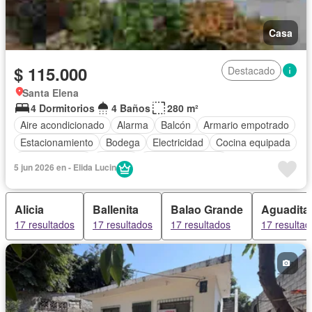
Casa
$ 115.000
Destacado
Santa Elena
4 Dormitorios
4 Baños
280 m²
Aire acondicionado
Alarma
Balcón
Armario empotrado
Estacionamiento
Bodega
Electricidad
Cocina equipada
Cocina integral
Internet
Vista panorámica
5 jun 2026 en - Elida Lucin
Cuarto de servicio
Agua
Patio
Jardín
Completamente amoblado
Alicia
Ballenita
Balao Grande
Aguadita
17 resultados
17 resultados
17 resultados
17 resultad