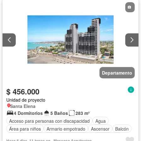
Jardín
Patio
Piscina
Conserje
Sauna
Seguridad
Terraza
Vista panorámica
Wifi
Departamento
$ 456.000
Unidad de proyecto
Santa Elena
4 Dormitorios
5 Baños
283 m²
Acceso para personas con discapacidad
Agua
Área para niños
Armario empotrado
Ascensor
Balcón
Parrilla
Electricidad
Estacionamiento
Gas natural
Hace 6 días, 11 horas en - Moscoso Arquitectos