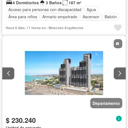
4 Dormitorios
3 Baños
187 m²
Acceso para personas con discapacidad
Agua
Área para niños
Armario empotrado
Ascensor
Balcón
Parrilla
Electricidad
Estacionamiento
Gas natural
Hace 6 días, 11 horas en - Moscoso Arquitectos
Gimnasio
Garita de guardianía
Internet
Jacuzzi
Jardín
Patio
Piscina
Conserje
Sauna
Seguridad
Terraza
Vista panorámica
Wifi
Departamento
$ 230.240
Unidad de proyecto