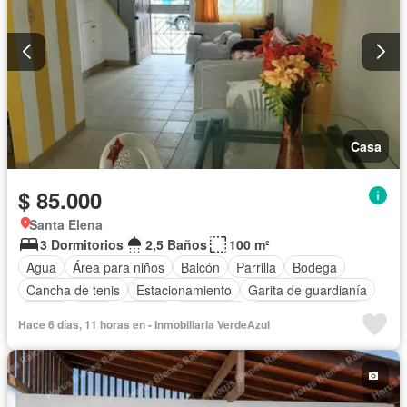
Casa
$ 85.000
Santa Elena
3 Dormitorios
2,5 Baños
100 m²
Agua
Área para niños
Balcón
Parrilla
Bodega
Cancha de tenis
Estacionamiento
Garita de guardianía
Jardín
Patio
Piscina
Seguridad
Vista panorámica
Hace 6 días, 11 horas en - Inmobiliaria VerdeAzul
Sin amoblar