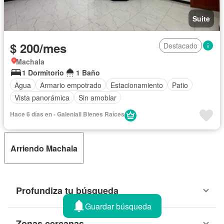
Suite
$ 200/mes
Destacado
Machala
1 Dormitorio
1 Baño
Agua
Armario empotrado
Estacionamiento
Patio
Vista panorámica
Sin amoblar
Hace 6 días en - Galeniall Bienes Raíces
Arriendo Machala
Profundiza tu búsqueda
Guardar búsqueda
Zonas cercanas