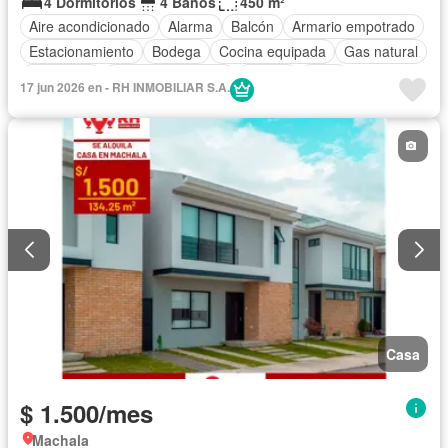
4 Dormitorios
4 Baños
450 m²
Aire acondicionado
Alarma
Balcón
Armario empotrado
Estacionamiento
Bodega
Cocina equipada
Gas natural
Seguridad
Cuarto de servicio
Piscina
Patio
17 jun 2026 en - RH INMOBILIAR S.A.
Casa
$ 1.500/mes
Machala