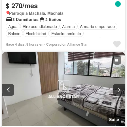
$ 270/mes
Parroquia Machala, Machala
3 Dormitorios
2 Baños
Agua
Aire acondicionado
Alarma
Armario empotrado
Balcón
Electricidad
Estacionamiento
Garita de guardianía
Internet
Patio
Conserje
Hace 4 días, 8 horas en - Corporación Alliance Star
Seguridad
Terraza
Vista panorámica
Wifi
Sin amoblar
Suite