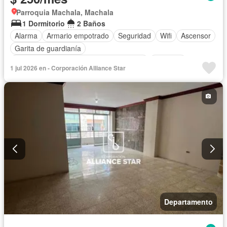
Parroquia Machala, Machala
1 Dormitorio
2 Baños
Alarma
Armario empotrado
Seguridad
Wifi
Ascensor
Garita de guardianía
Acceso para personas con discapacidad
Conserje
1 jul 2026 en - Corporación Alliance Star
Cuarto de servicio
Terraza
Vista panorámica
Sin amoblar
Departamento