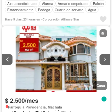
Aire acondicionado
Alarma
Armario empotrado
Balcón
Estacionamiento
Bodega
Cuarto de servicio
Agua
Patio
Conserje
Acceso para personas con discapacidad
Hace 5 días, 23 horas en - Corporación Alliance Star
Jardín
Parrilla
Garita de guardianía
Seguridad
Sin amoblar
Casa
$ 2.500/mes
Parroquia Providencia, Machala