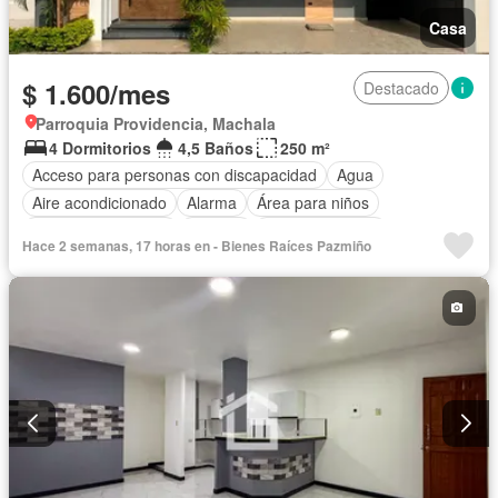
Casa
$ 1.600/mes
Destacado
Parroquia Providencia, Machala
4 Dormitorios
4,5 Baños
250 m²
Acceso para personas con discapacidad
Agua
Aire acondicionado
Alarma
Área para niños
Armario empotrado
Bodega
Cancha de tenis
Hace 2 semanas, 17 horas en - Bienes Raíces Pazmiño
Cocina integral
Cocina equipada
Cuarto de servicio
Electricidad
Estacionamiento
Internet
Jardín
Patio
Piscina
Conserje
Seguridad
Completamente amoblado