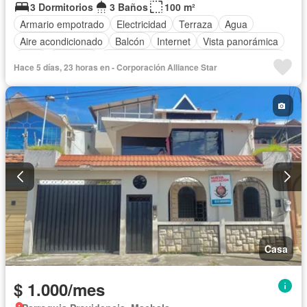
3 Dormitorios
3 Baños
100 m²
Armario empotrado
Electricidad
Terraza
Agua
Aire acondicionado
Balcón
Internet
Vista panorámica
Patio
Conserje
Acceso para personas con discapacidad
Hace 5 días, 23 horas en - Corporación Alliance Star
Parrilla
Seguridad
Alarma
Cuarto de servicio
Garita de guardianía
Sin amoblar
Casa
$ 1.000/mes