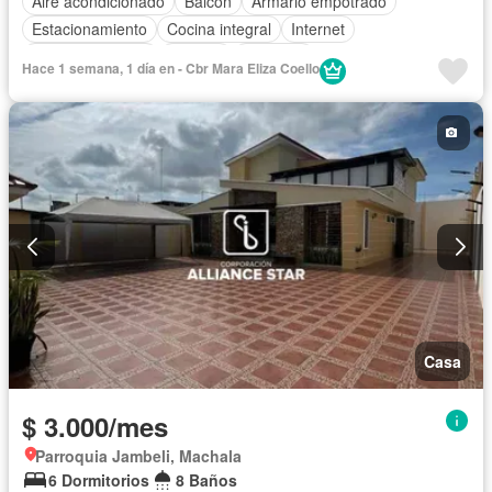
Aire acondicionado
Balcón
Armario empotrado
Estacionamiento
Cocina integral
Internet
Cocina equipada
Terraza
Conserje
Hace 1 semana, 1 día en - Cbr Mara Eliza Coello
Garita de guardianía
Seguridad
Completamente amoblado
Casa
$ 3.000/mes
Parroquia Jambeli, Machala
6 Dormitorios
8 Baños