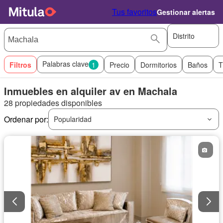
Tus favoritos
Gestionar alertas
Distrito
Palabras clave
Filtros
1
Precio
Dormitorios
Baños
T
Inmuebles en alquiler av en Machala
28 propiedades disponibles
Ordenar por:
Popularidad