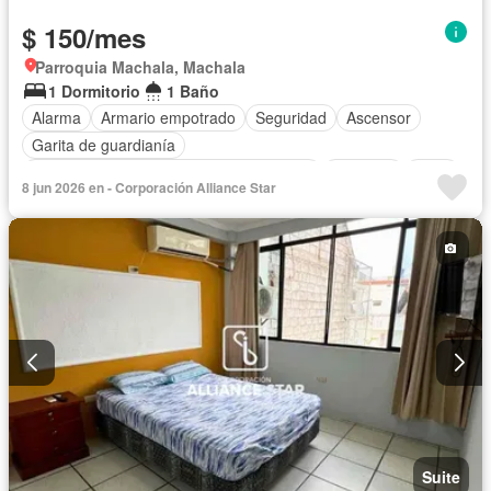
$ 150/mes
Parroquia Machala, Machala
1 Dormitorio
1 Baño
Alarma
Armario empotrado
Seguridad
Ascensor
Garita de guardianía
Acceso para personas con discapacidad
Conserje
Agua
8 jun 2026 en - Corporación Alliance Star
Terraza
Cuarto de servicio
Vista panorámica
Sin amoblar
Suite