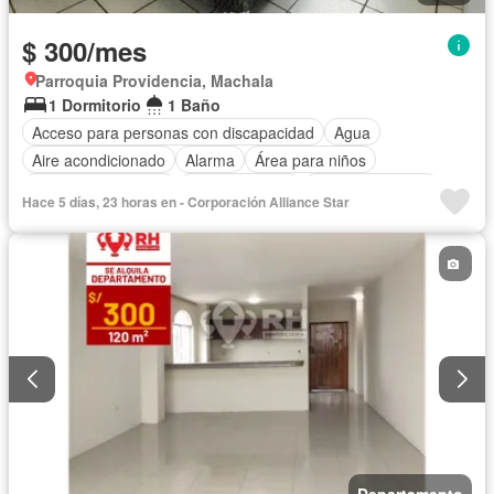
$ 300/mes
Parroquia Providencia, Machala
1 Dormitorio
1 Baño
Acceso para personas con discapacidad
Agua
Aire acondicionado
Alarma
Área para niños
Armario empotrado
Cocina integral
Cocina equipada
Hace 5 días, 23 horas en - Corporación Alliance Star
Electricidad
Estacionamiento
Garita de guardianía
Internet
Jardín
Patio
Conserje
Seguridad
Terraza
Vista panorámica
Wifi
Completamente amoblado
Departamento