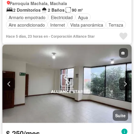
Parroquia Machala, Machala
2 Dormitorios
2 Baños
90 m²
Armario empotrado
Electricidad
Agua
Aire acondicionado
Internet
Vista panorámica
Terraza
Conserje
Acceso para personas con discapacidad
Hace 5 días, 23 horas en - Corporación Alliance Star
Alarma
Sin amoblar
Suite
$ 250/mes