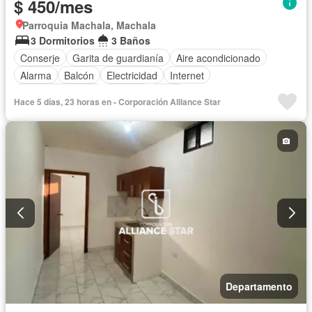
$ 450/mes
Parroquia Machala, Machala
3 Dormitorios
3 Baños
Conserje
Garita de guardianía
Aire acondicionado
Alarma
Balcón
Electricidad
Internet
Vista panorámica
Terraza
Agua
Hace 5 días, 23 horas en - Corporación Alliance Star
Acceso para personas con discapacidad
Wifi
Seguridad
Armario empotrado
Cocina integral
Cuarto de servicio
Sin amoblar
Departamento