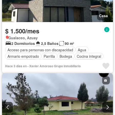
Casa
$ 1.500/mes
Gualaceo, Azuay
2 Dormitorios
2,5 Baños
90 m²
Acceso para personas con discapacidad
Agua
Armario empotrado
Parrilla
Bodega
Cocina integral
Cocina equipada
Cuarto de servicio
Electricidad
Hace 3 días en - Xavier Amoroso Grupo Inmobiliario
Estacionamiento
Jardín
Patio
Vista panorámica
Wifi
Parcialmente amoblado