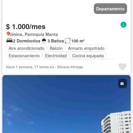
Departamento
$ 1.000/mes
Umina, Parroquia Manta
2 Dormitorios
3 Baños
100 m²
Aire acondicionado
Balcón
Armario empotrado
Estacionamiento
Electricidad
Cocina equipada
Cocina integral
Jacuzzi
Vista panorámica
Terraza
Hace 1 semana, 17 horas en - Silvana Intriago
Agua
Área para niños
Acceso para personas con discapacidad
Parrilla
Garita de guardianía
Gimnasio
Ascensor
Sauna
Seguridad
Piscina
Completamente amoblado