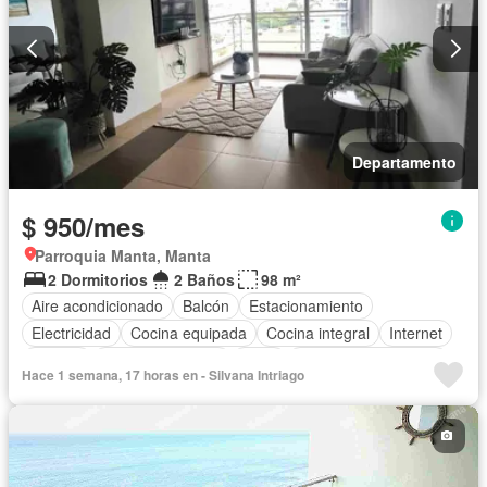
Departamento
$ 950/mes
Parroquia Manta, Manta
2 Dormitorios
2 Baños
98 m²
Aire acondicionado
Balcón
Estacionamiento
Electricidad
Cocina equipada
Cocina integral
Internet
Jacuzzi
Vista panorámica
Agua
Garita de guardianía
Hace 1 semana, 17 horas en - Silvana Intriago
Gimnasio
Ascensor
Seguridad
Piscina
Completamente amoblado