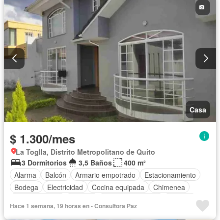
Casa
$ 1.300/mes
La Toglla, Distrito Metropolitano de Quito
3 Dormitorios
3,5 Baños
400 m²
Alarma
Balcón
Armario empotrado
Estacionamiento
Bodega
Electricidad
Cocina equipada
Chimenea
Cocina integral
Internet
Cuarto de servicio
Terraza
Hace 1 semana, 19 horas en - Consultora Paz
Agua
Patio
Parrilla
Jardín
Conserje