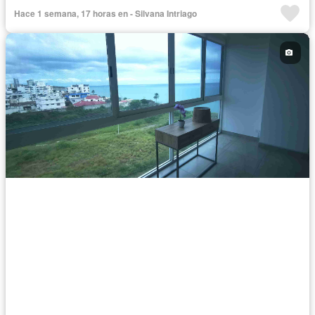
Cocina integral
Internet
Jacuzzi
Vista panorámica
Hace 1 semana, 17 horas en - Silvana Intriago
Terraza
Agua
Área para niños
Acceso para personas con discapacidad
Garita de guardianía
Gimnasio
Ascensor
Seguridad
Piscina
Cancha de tenis
Completamente amoblado