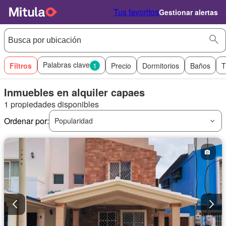
Tus favoritos
Gestionar alertas
Palabras clave
Filtros
1
Precio
Dormitorios
Baños
T
Inmuebles en alquiler capaes
1 propiedades disponibles
Ordenar por:
Popularidad