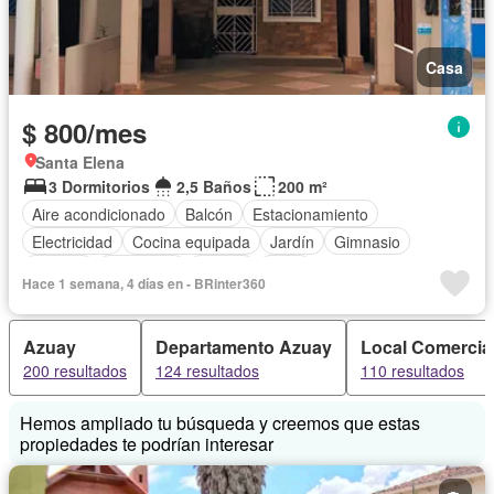
Casa
$ 800/mes
Santa Elena
3 Dormitorios
2,5 Baños
200 m²
Aire acondicionado
Balcón
Estacionamiento
Electricidad
Cocina equipada
Jardín
Gimnasio
Internet
Seguridad
Piscina
Agua
Hace 1 semana, 4 días en - BRinter360
Azuay
Departamento Azuay
Local Comercia
200 resultados
124 resultados
110 resultados
Hemos ampliado tu búsqueda y creemos que estas
propiedades te podrían interesar