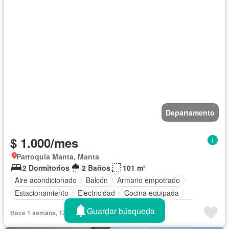
Departamento
$ 1.000/mes
Parroquia Manta, Manta
2 Dormitorios
2 Baños
101 m²
Aire acondicionado
Balcón
Armario empotrado
Estacionamiento
Electricidad
Cocina equipada
Cocina integral
Internet
Jacuzzi
Terraza
Agua
Guardar búsqueda
Hace 1 semana, 17 horas en - Silvana Intriago
Área para niños
Patio
Conserje