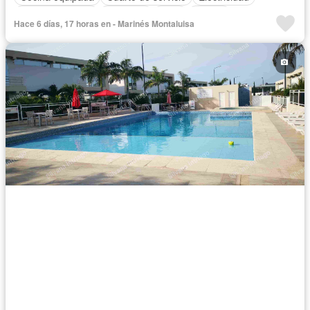
Estacionamiento
Gimnasio
Patio
Alarma
Hace 6 días, 17 horas en - Marinés Montaluisa
Cocina integral
Internet
Terraza
Conserje
Sin amoblar