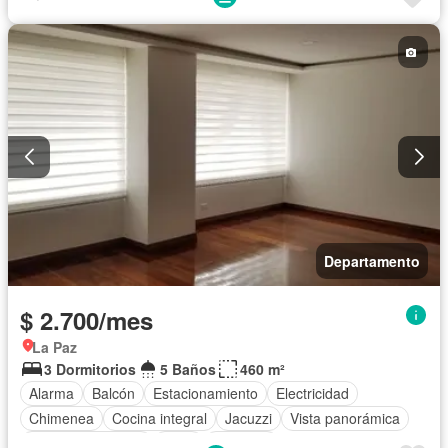
Internet
Piscina
Conserje
Seguridad
Terraza
Vista panorámica
Wifi
Completamente amoblado
Departamento
$ 2.700/mes
La Paz
3 Dormitorios
5 Baños
460 m²
Alarma
Balcón
Estacionamiento
Electricidad
Chimenea
Cocina integral
Jacuzzi
Vista panorámica
Cuarto de servicio
Agua
Conserje