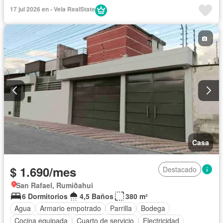
Completamente amoblado
17 jul 2026 en - Vela RealState
Casa
$ 1.690/mes
Destacado
San Rafael, Rumiðahui
6 Dormitorios
4,5 Baños
380 m²
Agua
Armario empotrado
Parrilla
Bodega
Cocina equipada
Cuarto de servicio
Electricidad