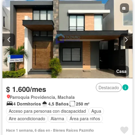
Casa
$ 1.600/mes
Destacado
Parroquia Providencia, Machala
4 Dormitorios
4,5 Baños
250 m²
Acceso para personas con discapacidad
Agua
Aire acondicionado
Alarma
Área para niños
Armario empotrado
Bodega
Cancha de tenis
Hace 1 semana, 6 días en - Bienes Raíces Pazmiño
Cocina integral
Cocina equipada
Cuarto de servicio