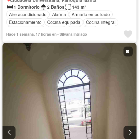
1 Dormitorio
2 Baños
143 m²
Aire acondicionado
Alarma
Armario empotrado
Estacionamiento
Cocina equipada
Cocina integral
Vista panorámica
Terraza
Agua
Patio
Hace 1 semana, 17 horas en - Silvana Intriago
Acceso para personas con discapacidad
Jardín
Garita de guardianía
Seguridad
Piscina
Completamente amoblado