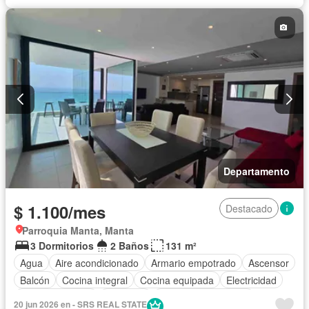
Electricidad
Estacionamiento
Internet
Jardín
Patio
Piscina
Conserje
Seguridad
Completamente amoblado
Departamento
$ 1.100/mes
Destacado
Parroquia Manta, Manta
3 Dormitorios
2 Baños
131 m²
Agua
Aire acondicionado
Armario empotrado
Ascensor
Balcón
Cocina integral
Cocina equipada
Electricidad
Estacionamiento
Gimnasio
Garita de guardianía
20 jun 2026 en - SRS REAL STATE