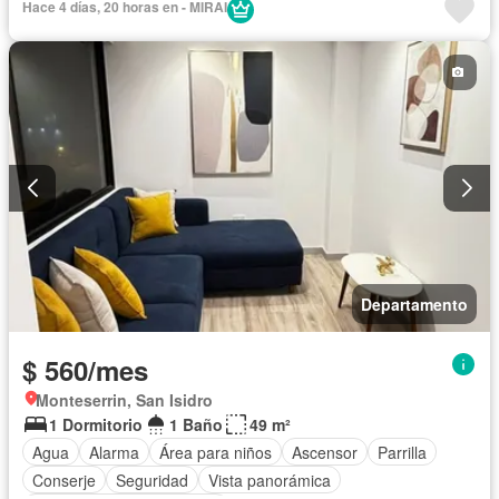
Hace 4 días, 20 horas en - MIRAI
Acceso para personas con discapacidad
Garita de guardianía
Ascensor
Seguridad
Sin amoblar
Departamento
$ 560/mes
Monteserrin, San Isidro
1 Dormitorio
1 Baño
49 m²
Agua
Alarma
Área para niños
Ascensor
Parrilla
Conserje
Seguridad
Vista panorámica