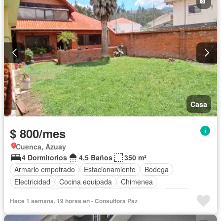
Casa
$ 800/mes
Cuenca, Azuay
4 Dormitorios
4,5 Baños
350 m²
Armario empotrado
Estacionamiento
Bodega
Electricidad
Cocina equipada
Chimenea
Cuarto de servicio
Patio
Agua
Conserje
Jardín
Hace 1 semana, 19 horas en - Consultora Paz
Parrilla
Sauna
Piscina
Sin amoblar