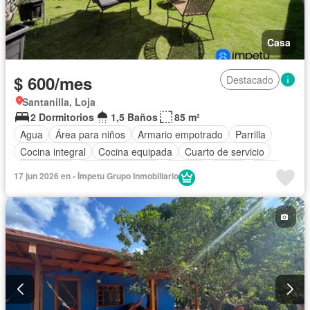
Casa
$ 600/mes
Destacado
Santanilla, Loja
2 Dormitorios
1,5 Baños
85 m²
Agua
Área para niños
Armario empotrado
Parrilla
Cocina integral
Cocina equipada
Cuarto de servicio
Electricidad
Estacionamiento
Internet
Jardín
Patio
17 jun 2026 en - Ímpetu Grupo Inmobiliario
Piscina
Seguridad
Vista panorámica
Wifi
Completamente amoblado