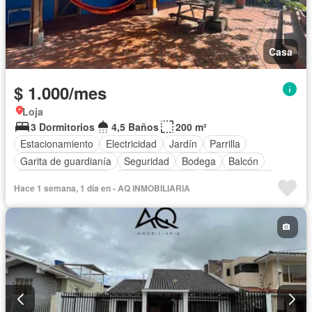
Casa
$ 1.000/mes
Loja
3 Dormitorios
4,5 Baños
200 m²
Estacionamiento
Electricidad
Jardín
Parrilla
Garita de guardianía
Seguridad
Bodega
Balcón
Armario empotrado
Cocina equipada
Cocina integral
Hace 1 semana, 1 día en - AQ INMOBILIARIA
Internet
Gas natural
Vista panorámica
Cuarto de servicio
Terraza
Agua
Patio
Completamente amoblado