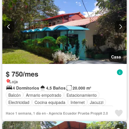
Casa
$ 750/mes
Loja
4 Dormitorios
4,5 Baños
20.000 m²
Balcón
Armario empotrado
Estacionamiento
Electricidad
Cocina equipada
Internet
Jacuzzi
Vista panorámica
Cuarto de servicio
Terraza
Agua
Hace 1 semana, 1 día en - Agencia Ecuador Prueba Proppit 2.0
Patio
Área para niños
Jardín
Parrilla
Garita de guardianía
Biblioteca
Sauna
Seguridad