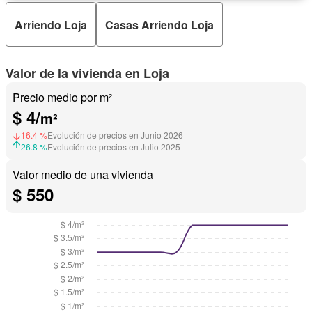
Biblioteca
Sauna
Seguridad
Piscina
Completamente amoblado
Arriendo Loja
Casas Arriendo Loja
Valor de la vivienda en Loja
Precio medio por m²
$ 4/
m²
16.4 %
Evolución de precios en Junio 2026
26.8 %
Evolución de precios en Julio 2025
Valor medio de una vivienda
$ 550