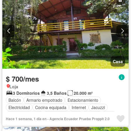
Piscina
Completamente amoblado
Casa
$ 700/mes
Loja
3 Dormitorios
3,5 Baños
20.000 m²
Balcón
Armario empotrado
Estacionamiento
Electricidad
Cocina equipada
Internet
Jacuzzi
Vista panorámica
Cuarto de servicio
Terraza
Agua
Hace 1 semana, 1 día en - Agencia Ecuador Prueba Proppit 2.0
Patio
Área para niños
Jardín
Parrilla
Garita de guardianía
Biblioteca
Sauna
Seguridad