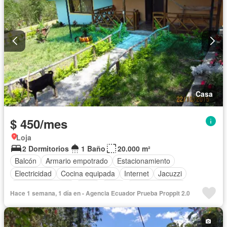
Casa
$ 450/mes
Loja
2 Dormitorios
1 Baño
20.000 m²
Balcón
Armario empotrado
Estacionamiento
Electricidad
Cocina equipada
Internet
Jacuzzi
Vista panorámica
Agua
Patio
Área para niños
Hace 1 semana, 1 día en - Agencia Ecuador Prueba Proppit 2.0
Acceso para personas con discapacidad
Jardín
Parrilla
Garita de guardianía
Biblioteca
Sauna
Seguridad
Piscina
Completamente amoblado