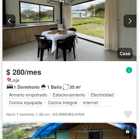
Casa
$ 280/mes
Loja
1 Dormitorio
1 Baño
35 m²
Armario empotrado
Estacionamiento
Electricidad
Cocina equipada
Cocina integral
Internet
Vista panorámica
Agua
Patio
Área para niños
Hace 1 semana, 1 día en - AQ INMOBILIARIA
Acceso para personas con discapacidad
Jardín
Parrilla
Seguridad
Solo familias
Sin amoblar