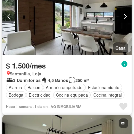
Casa
$ 1.500/mes
Santanilla, Loja
3 Dormitorios
4,5 Baños
250 m²
Alarma
Balcón
Armario empotrado
Estacionamiento
Bodega
Electricidad
Cocina equipada
Cocina integral
Internet
Vista panorámica
Agua
Patio
Hace 1 semana, 1 día en - AQ INMOBILIARIA
Área para niños
Conserje
Acceso para personas con discapacidad
Jardín
Seguridad
Completamente amoblado