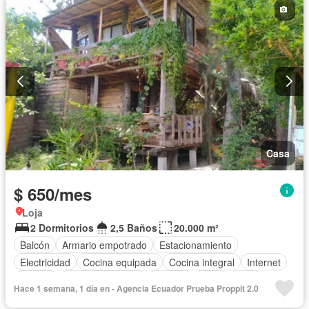
Piscina
Completamente amoblado
Casa
$ 650/mes
Loja
2 Dormitorios
2,5 Baños
20.000 m²
Balcón
Armario empotrado
Estacionamiento
Electricidad
Cocina equipada
Cocina integral
Internet
Jacuzzi
Vista panorámica
Terraza
Agua
Patio
Hace 1 semana, 1 día en - Agencia Ecuador Prueba Proppit 2.0
Área para niños
Jardín
Parrilla
Garita de guardianía