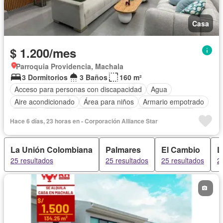
Casa
$ 1.200/mes
Parroquia Providencia, Machala
3 Dormitorios
3 Baños
160 m²
Acceso para personas con discapacidad
Agua
Aire acondicionado
Área para niños
Armario empotrado
Parrilla
Bodega
Cancha de tenis
Cocina equipada
Hace 6 días, 23 horas en - Corporación Alliance Star
Cuarto de servicio
Estacionamiento
Garita de guardianía
Jardín
Patio
Piscina
Conserje
Seguridad
La Unión Colombiana
Palmares
El Cambio
L
Vista panorámica
Parcialmente amoblado
25 resultados
25 resultados
25 resultados
2