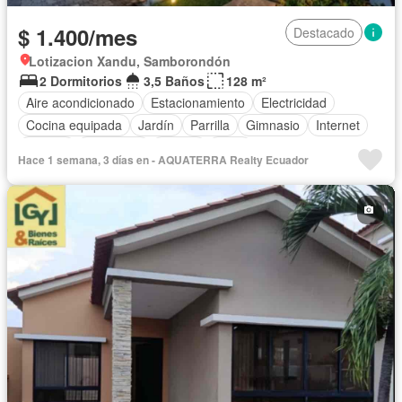
$ 1.400/mes
Destacado
Lotizacion Xandu, Samborondón
2 Dormitorios
3,5 Baños
128 m²
Aire acondicionado
Estacionamiento
Electricidad
Cocina equipada
Jardín
Parrilla
Gimnasio
Internet
Jacuzzi
Seguridad
Piscina
Agua
Hace 1 semana, 3 días en - AQUATERRA Realty Ecuador