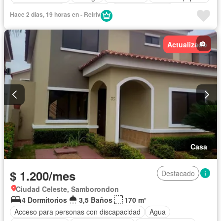
Cocina integral
Gas natural
Vista panorámica
Hace 2 días, 19 horas en - Reiriv
Cuarto de servicio
Terraza
Agua
Patio
Área para niños
Acceso para personas con discapacidad
Actualizado
Jardín
Parrilla
Garita de guardianía
Gimnasio
Seguridad
Piscina
Cancha de tenis
Completamente amoblado
Casa
$ 1.200/mes
Destacado
Ciudad Celeste, Samborondon
4 Dormitorios
3,5 Baños
170 m²
Acceso para personas con discapacidad
Agua