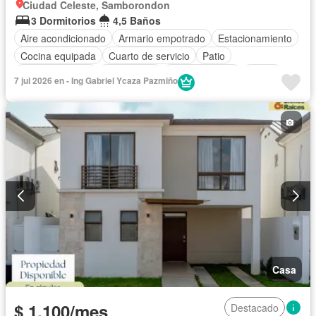
Ciudad Celeste, Samborondon
3 Dormitorios
4,5 Baños
Aire acondicionado
Armario empotrado
Estacionamiento
Cocina equipada
Cuarto de servicio
Patio
Área para niños
Electricidad
Cocina integral
Jardín
7 jul 2026 en - Ing Gabriel Ycaza Pazmiño
Garita de guardianía
Gimnasio
Seguridad
Cancha de tenis
Wifi
Solo familias
Sin amoblar
Casa
$ 1.100/mes
Destacado