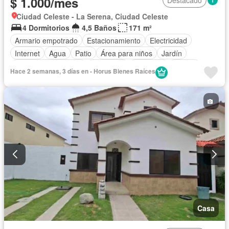
$ 1.000/mes
Destacado
Ciudad Celeste - La Serena, Ciudad Celeste
4 Dormitorios
4,5 Baños
171 m²
Armario empotrado
Estacionamiento
Electricidad
Internet
Agua
Patio
Área para niños
Jardín
Garita de guardianía
Seguridad
Gimnasio
Piscina
Hace 2 semanas, 3 días en - Horus Bienes Raíces
Cancha de tenis
Wifi
Jacuzzi
Solo familias
Casa