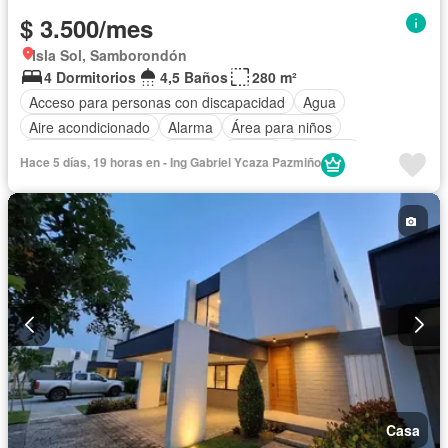
$ 3.500/mes
Isla Sol, Samborondón
4 Dormitorios
4,5 Baños
280 m²
Acceso para personas con discapacidad
Agua
Aire acondicionado
Alarma
Área para niños
Armario empotrado
Balcón
Parrilla
Biblioteca
Hace 5 días, 19 horas en - Ing Gabriel Ycaza Pazmiño
Bodega
Cancha de tenis
Cocina integral
Cocina equipada
Cuarto de servicio
Electricidad
Estacionamiento
Gimnasio
Garita de guardianía
Jacuzzi
Jardín
Patio
Piscina
Conserje
Seguridad
Terraza
Vista panorámica
Casa