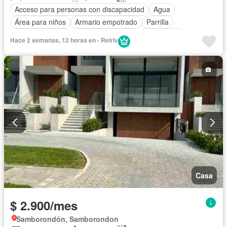
Acceso para personas con discapacidad
Agua
Área para niños
Armario empotrado
Parrilla
Cancha de tenis
Cuarto de servicio
Electricidad
Hace 2 semanas, 12 horas en - Reiriv
Estacionamiento
Gimnasio
Garita de guardianía
Jardín
Patio
Piscina
Seguridad
Casa
$ 2.900/mes
Samborondón, Samborondon