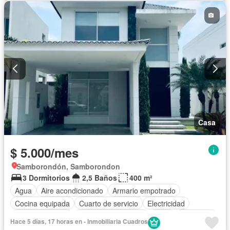
Cancha de tenis
Sin amoblar
Casa
$ 5.000/mes
Samborondón, Samborondon
3 Dormitorios
2,5 Baños
400 m²
Agua
Aire acondicionado
Armario empotrado
Cocina equipada
Cuarto de servicio
Electricidad
Estacionamiento
Garita de guardianía
Patio
Seguridad
Hace 5 días, 17 horas en - Inmobiliaria Cuadros
Completamente amoblado