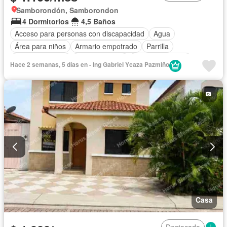
Samborondón, Samborondon
4 Dormitorios
4,5 Baños
Acceso para personas con discapacidad
Agua
Área para niños
Armario empotrado
Parrilla
Cancha de tenis
Cocina integral
Cocina equipada
Hace 2 semanas, 5 días en - Ing Gabriel Ycaza Pazmiño
Cuarto de servicio
Electricidad
Estacionamiento
Gimnasio
Garita de guardianía
Internet
Jardín
Patio
Piscina
Seguridad
Wifi
Solo familias
Sin amoblar
Casa