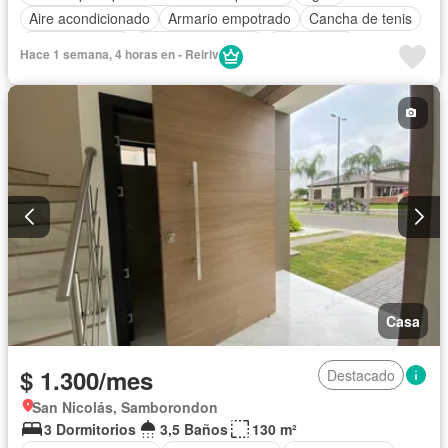
Aire acondicionado
Armario empotrado
Cancha de tenis
Cocina integral
Cuarto de servicio
Electricidad
Hace 1 semana, 4 horas en - Reiriv
Estacionamiento
Gimnasio
Garita de guardianía
Patio
Piscina
Seguridad
Terraza
Casa
$ 1.300/mes
Destacado
San Nicolás, Samborondon
3 Dormitorios
3,5 Baños
130 m²