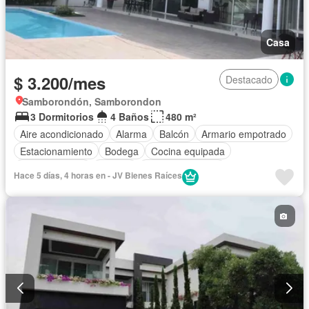
Casa
$ 3.200/mes
Destacado
Samborondón, Samborondon
3 Dormitorios
4 Baños
480 m²
Aire acondicionado
Alarma
Balcón
Armario empotrado
Estacionamiento
Bodega
Cocina equipada
Cocina integral
Internet
Vista panorámica
Hace 5 días, 4 horas en - JV Bienes Raíces
Cuarto de servicio
Agua
Patio
Conserje
Acceso para personas con discapacidad
Jardín
Parrilla
Garita de guardianía
Gimnasio
Seguridad
Piscina
Cancha de tenis
Wifi
Sin amoblar