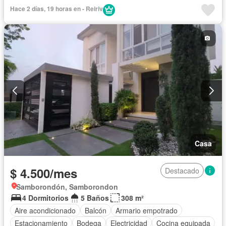
Bodega
Cancha de tenis
Cocina integral
Hace 2 días, 19 horas en - Reiriv
Cocina equipada
Cuarto de servicio
Electricidad
Estacionamiento
Gas natural
Gimnasio
Garita de guardianía
Jacuzzi
Jardín
Patio
Piscina
Sauna
Seguridad
Terraza
Vista panorámica
Parcialmente amoblado
Casa
$ 4.500/mes
Destacado
Samborondón, Samborondon
4 Dormitorios
5 Baños
308 m²
Aire acondicionado
Balcón
Armario empotrado
Estacionamiento
Bodega
Electricidad
Cocina equipada