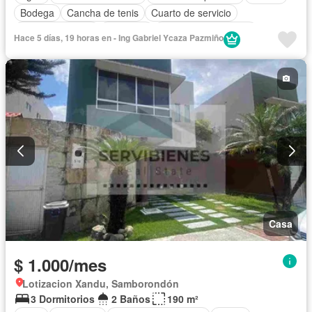
Bodega
Cancha de tenis
Cuarto de servicio
Estacionamiento
Gimnasio
Garita de guardianía
Hace 5 días, 19 horas en - Ing Gabriel Ycaza Pazmiño
Internet
Jacuzzi
Jardín
Piscina
Seguridad
Wifi
Solo familias
Sin amoblar
Casa
$ 1.000/mes
Lotizacion Xandu, Samborondón
3 Dormitorios
2 Baños
190 m²