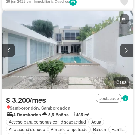
29 jun 2026 en - Inmobiliaria Cuadros
Casa
$ 3.200/mes
Destacado
Samborondón, Samborondon
4 Dormitorios
5,5 Baños
485 m²
Acceso para personas con discapacidad
Agua
Aire acondicionado
Armario empotrado
Balcón
Parrilla