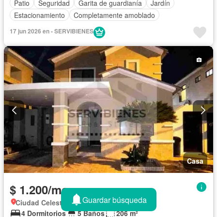
Patio
Seguridad
Garita de guardianía
Jardín
Estacionamiento
Completamente amoblado
17 jun 2026 en - SERVIBIENES
Casa
$ 1.200/mes
Guardar búsqueda
Ciudad Celeste, Samborondon
4 Dormitorios
5 Baños
206 m²