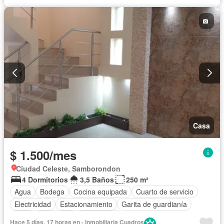
Casa
$ 1.500/mes
Ciudad Celeste, Samborondon
4 Dormitorios
3,5 Baños
250 m²
Agua
Bodega
Cocina equipada
Cuarto de servicio
Electricidad
Estacionamiento
Garita de guardianía
Patio
Seguridad
Sin amoblar
Hace 5 días, 17 horas en - Inmobiliaria Cuadros