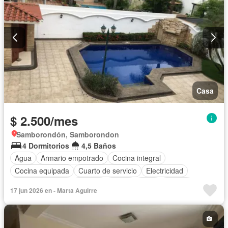
Casa
$ 2.500/mes
Samborondón, Samborondon
4 Dormitorios
4,5 Baños
Agua
Armario empotrado
Cocina integral
Cocina equipada
Cuarto de servicio
Electricidad
Estacionamiento
Jacuzzi
Jardín
Patio
Piscina
17 jun 2026 en - Marta Aguirre
Terraza
Vista panorámica