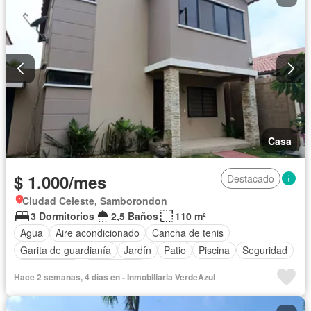
Casa
$ 1.000/mes
Destacado
Ciudad Celeste, Samborondon
3 Dormitorios
2,5 Baños
110 m²
Agua
Aire acondicionado
Cancha de tenis
Garita de guardianía
Jardín
Patio
Piscina
Seguridad
Solo familias
Sin amoblar
Hace 2 semanas, 4 días en - Inmobiliaria VerdeAzul