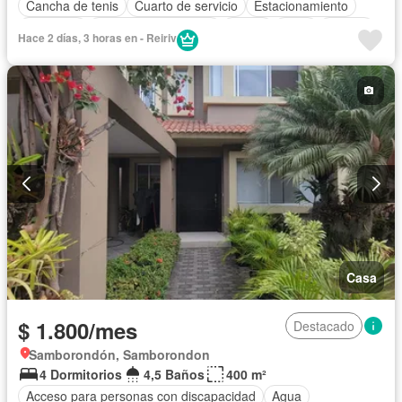
Cancha de tenis
Cuarto de servicio
Estacionamiento
Gimnasio
Garita de guardianía
Jardín
Patio
Piscina
Hace 2 días, 3 horas en - Reiriv
Seguridad
Casa
$ 1.800/mes
Destacado
Samborondón, Samborondon
4 Dormitorios
4,5 Baños
400 m²
Acceso para personas con discapacidad
Agua