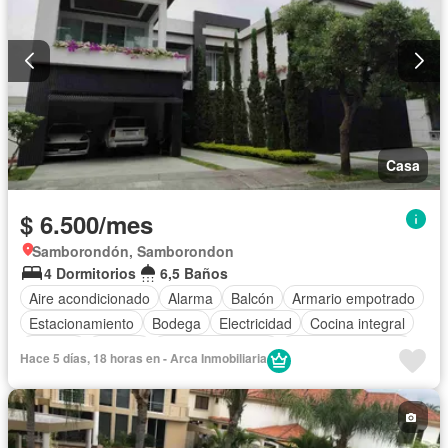
Casa
$ 6.500/mes
Samborondón, Samborondon
4 Dormitorios
6,5 Baños
Aire acondicionado
Alarma
Balcón
Armario empotrado
Estacionamiento
Bodega
Electricidad
Cocina integral
Internet
Jacuzzi
Vista panorámica
Cuarto de servicio
Hace 5 días, 18 horas en - Arca Inmobiliaria
Patio
Conserje
Acceso para personas con discapacidad
Jardín
Parrilla
Garita de guardianía
Gimnasio
Seguridad
Piscina
Cancha de tenis
Wifi
Parcialmente amoblado