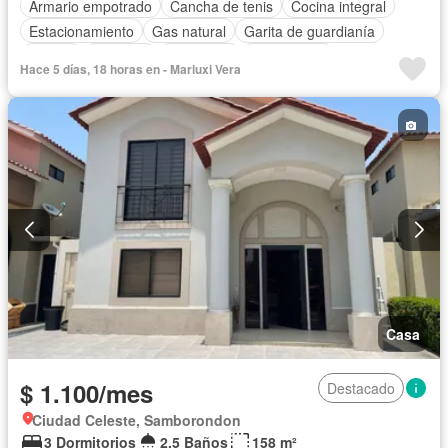
Armario empotrado
Cancha de tenis
Cocina integral
Estacionamiento
Gas natural
Garita de guardianía
Piscina
Conserje
Seguridad
Sin amoblar
Hace 5 días, 18 horas en - Mariuxi Vera
Casa
$ 1.100/mes
Destacado
Ciudad Celeste, Samborondon
3 Dormitorios
2,5 Baños
158 m²