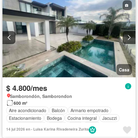
Casa
$ 4.800/mes
Samborondón, Samborondon
600 m²
Aire acondicionado
Balcón
Armario empotrado
Estacionamiento
Bodega
Cocina integral
Jacuzzi
Cuarto de servicio
Terraza
Patio
Jardín
14 jul 2026 en - Luisa Karina Rivadeneira Zurita
Garita de guardianía
Gimnasio
Seguridad
Piscina