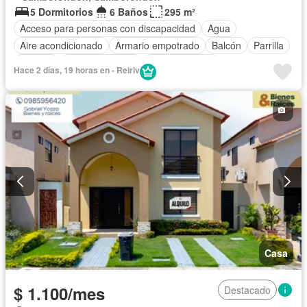
5 Dormitorios
6 Baños
295 m²
Acceso para personas con discapacidad
Agua
Aire acondicionado
Armario empotrado
Balcón
Parrilla
Bodega
Cancha de tenis
Cocina integral
Hace 2 días, 19 horas en - Reiriv
Cocina equipada
Cuarto de servicio
Electricidad
Estacionamiento
Gimnasio
Garita de guardianía
Jardín
Patio
Piscina
Seguridad
Terraza
Vista panorámica
Completamente amoblado
Casa
$ 1.100/mes
Destacado