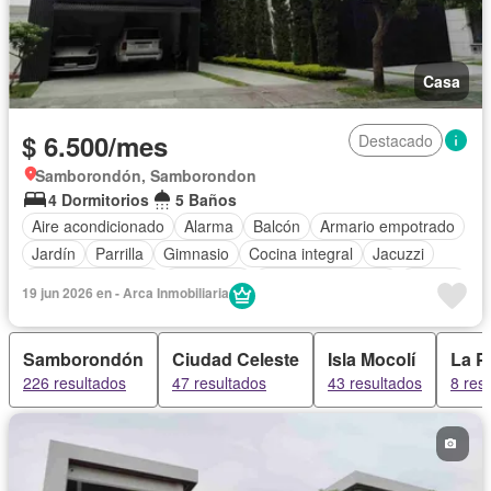
Casa
$ 6.500/mes
Destacado
Samborondón, Samborondon
4 Dormitorios
5 Baños
Aire acondicionado
Alarma
Balcón
Armario empotrado
Jardín
Parrilla
Gimnasio
Cocina integral
Jacuzzi
Vista panorámica
Seguridad
Cuarto de servicio
Piscina
19 jun 2026 en - Arca Inmobiliaria
Cancha de tenis
Patio
Samborondón
Ciudad Celeste
Isla Mocolí
La Pu
226 resultados
47 resultados
43 resultados
8 res