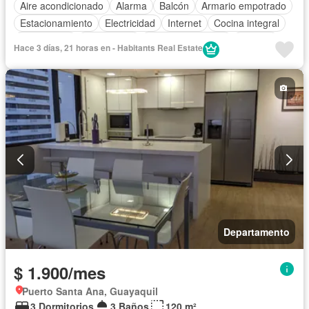
Aire acondicionado
Alarma
Balcón
Armario empotrado
Estacionamiento
Electricidad
Internet
Cocina integral
Calefacción
Gas natural
Cuarto de servicio
Terraza
Hace 3 días, 21 horas en - Habitants Real Estate
Jacuzzi
Área para niños
Conserje
Acceso para personas con discapacidad
Agua
Patio
Garita de guardianía
Seguridad
Sauna
Ascensor
Gimnasio
Piscina
Jardín
Parrilla
Vista panorámica
Sin amoblar
Departamento
$ 1.900/mes
Puerto Santa Ana, Guayaquil
3 Dormitorios
3 Baños
120 m²