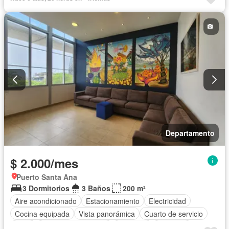
Patio
Parrilla
Garita de guardianía
Gimnasio
Ascensor
Seguridad
Piscina
Completamente amoblado
Departamento
$ 2.000/mes
Puerto Santa Ana
3 Dormitorios
3 Baños
200 m²
Aire acondicionado
Estacionamiento
Electricidad
Cocina equipada
Vista panorámica
Cuarto de servicio
Agua
Garita de guardianía
Gimnasio
Ascensor