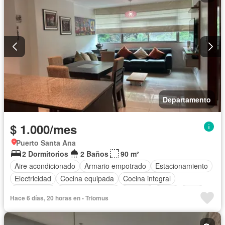
Departamento
$ 1.000/mes
Puerto Santa Ana
2 Dormitorios
2 Baños
90 m²
Aire acondicionado
Armario empotrado
Estacionamiento
Electricidad
Cocina equipada
Cocina integral
Gas natural
Vista panorámica
Terraza
Agua
Patio
Hace 6 días, 20 horas en - Triomus
Parrilla
Garita de guardianía
Gimnasio
Ascensor
Sauna
Seguridad
Piscina
Completamente amoblado