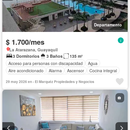
Departamento
$ 1.700/mes
La Atarazana, Guayaquil
3 Dormitorios
3 Baños
135 m²
Acceso para personas con discapacidad
Agua
Aire acondicionado
Alarma
Ascensor
Cocina integral
Cocina equipada
Electricidad
Estacionamiento
29 may 2026 en - El Marquéz Propiedades y Negocios
Garita de guardianía
Jacuzzi
Piscina
Conserje
Seguridad
Vista panorámica
Parcialmente amoblado