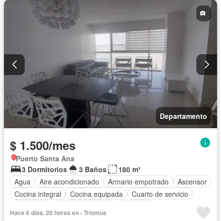
Seguridad
Piscina
Completamente amoblado
Departamento
$ 1.500/mes
Puerto Santa Ana
3 Dormitorios
3 Baños
180 m²
Agua
Aire acondicionado
Armario empotrado
Ascensor
Cocina integral
Cocina equipada
Cuarto de servicio
Electricidad
Estacionamiento
Gimnasio
Hace 6 días, 20 horas en - Triomus
Garita de guardianía
Jacuzzi
Patio
Piscina