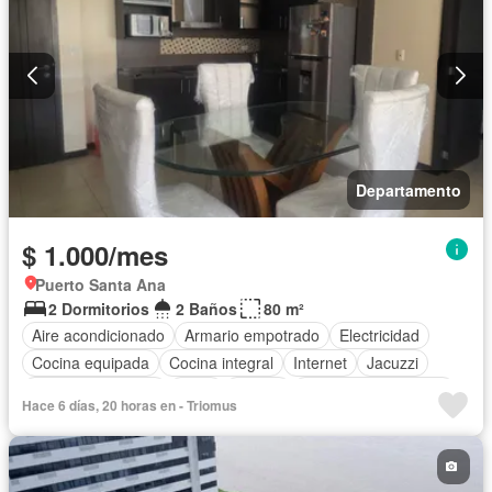
Departamento
$ 1.000/mes
Puerto Santa Ana
2 Dormitorios
2 Baños
80 m²
Aire acondicionado
Armario empotrado
Electricidad
Cocina equipada
Cocina integral
Internet
Jacuzzi
Cuarto de servicio
Agua
Parrilla
Garita de guardianía
Hace 6 días, 20 horas en - Triomus
Gimnasio
Ascensor
Seguridad
Piscina
Completamente amoblado