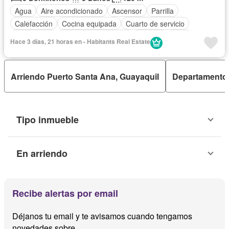
Agua
Aire acondicionado
Ascensor
Parrilla
Calefacción
Cocina equipada
Cuarto de servicio
Electricidad
Garita de guardianía
Internet
Patio
Hace 3 días, 21 horas en - Habitants Real Estate
Piscina
Seguridad
Terraza
Vista panorámica
Wifi
Completamente amoblado
Arriendo Puerto Santa Ana, Guayaquil
Departamentos
Tipo inmueble
En arriendo
Recibe alertas por email
Déjanos tu email y te avisamos cuando tengamos
novedades sobre