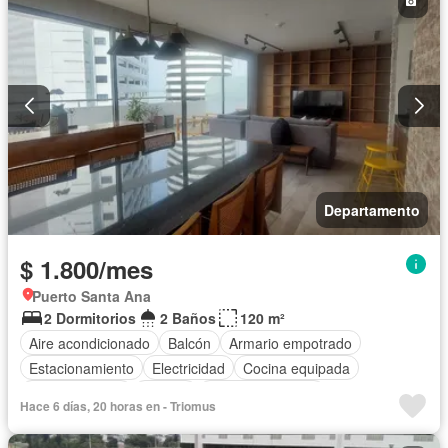
Departamento
$ 1.800/mes
Puerto Santa Ana
2 Dormitorios
2 Baños
120 m²
Aire acondicionado
Balcón
Armario empotrado
Estacionamiento
Electricidad
Cocina equipada
Cocina integral
Jacuzzi
Vista panorámica
Hace 6 días, 20 horas en - Triomus
Cuarto de servicio
Agua
Parrilla
Garita de guardianía
Gimnasio
Ascensor
Seguridad
Piscina