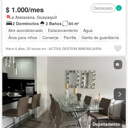
$ 1.000/mes
Destacado
La Atarazana, Guayaquil
2 Dormitorios
2 Baños
84 m²
Aire acondicionado
Estacionamiento
Agua
Área para niños
Conserje
Parrilla
Garita de guardianía
Gimnasio
Ascensor
Sauna
Seguridad
Piscina
Hace 6 días, 20 horas en - ACTIVA GESTION INMOBILIARIA
Cancha de tenis
Completamente amoblado
Departamento