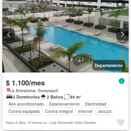
Completamente amoblado
Departamento
$ 1.100/mes
La Atarazana, Guayaquil
2 Dormitorios
2 Baños
84 m²
Aire acondicionado
Estacionamiento
Electricidad
Cocina equipada
Cocina integral
Internet
Jacuzzi
Vista panorámica
Agua
Área para niños
Parrilla
Hace 6 días, 19 horas en - Luis Fernando Vélez Realtor
Garita de guardianía
Gimnasio
Ascensor
Sauna