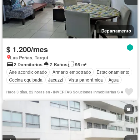
Departamento
$ 1.200/mes
Las Peñas, Tarqui
2 Dormitorios
2 Baños
95 m²
Aire acondicionado
Armario empotrado
Estacionamiento
Cocina equipada
Jacuzzi
Vista panorámica
Agua
Área para niños
Acceso para personas con discapacidad
Hace 3 días, 22 horas en - INVERTAS Soluciones Inmobiliarias S A
Parrilla
Garita de guardianía
Gimnasio
Ascensor
Seguridad
Piscina