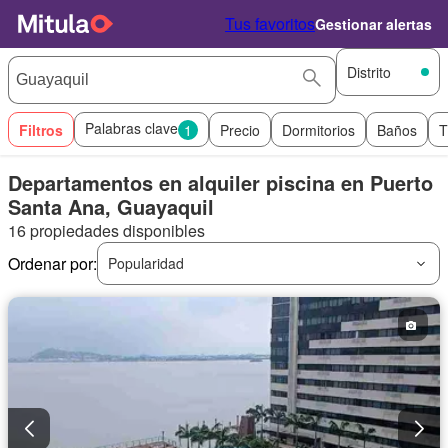
Tus favoritos
Gestionar alertas
Distrito
Palabras clave
Filtros
1
Precio
Dormitorios
Baños
T
Departamentos en alquiler piscina en Puerto
Santa Ana, Guayaquil
16 propiedades disponibles
Ordenar por:
Popularidad