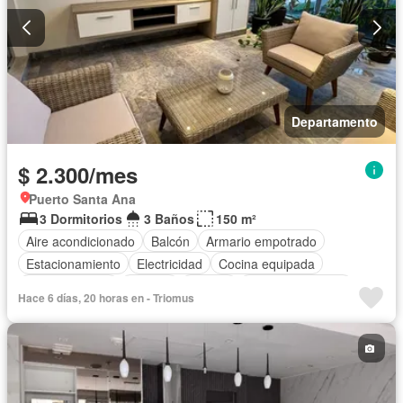
Departamento
$ 2.300/mes
Puerto Santa Ana
3 Dormitorios
3 Baños
150 m²
Aire acondicionado
Balcón
Armario empotrado
Estacionamiento
Electricidad
Cocina equipada
Cocina integral
Internet
Jacuzzi
Vista panorámica
Hace 6 días, 20 horas en - Triomus
Cuarto de servicio
Agua
Patio
Área para niños
Jardín
Parrilla
Garita de guardianía
Gimnasio
Ascensor
Seguridad
Piscina
Completamente amoblado