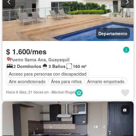
Departamento
$ 1.600/mes
Puerto Santa Ana, Guayaquil
2 Dormitorios
3 Baños
160 m²
Acceso para personas con discapacidad
Aire acondicionado
Área para niños
Armario empotrado
Ascensor
Balcón
Cocina integral
Cuarto de servicio
Hace 6 días, 21 horas en - Mariuxi Rugel
Gimnasio
Garita de guardianía
Internet
Jacuzzi
Piscina
Sauna
Completamente amoblado