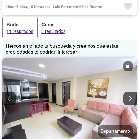
Cocina equipada
Electricidad
Estacionamiento
Hace 6 días, 19 horas en - Luis Fernando Vélez Realtor
Gimnasio
Garita de guardianía
Internet
Jacuzzi
Piscina
Conserje
Sauna
Seguridad
Terraza
Suite
Casa
Vista panorámica
Wifi
Completamente amoblado
11 resultados
3 resultados
Hemos ampliado tu búsqueda y creemos que estas
propiedades te podrían interesar
Departamento