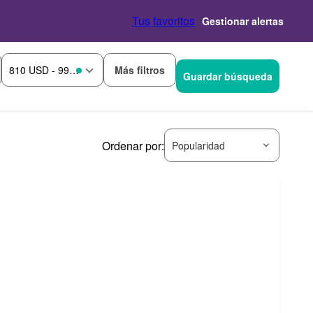
Tus favoritos
Gestionar alertas
Más filtros
810 USD - 990 USD
Guardar búsqueda
Ordenar por:
Popularidad