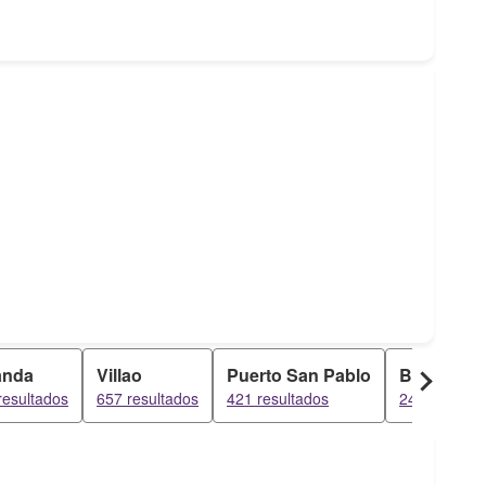
anda
Villao
Puerto San Pablo
Barranco
resultados
657 resultados
421 resultados
245 resulta