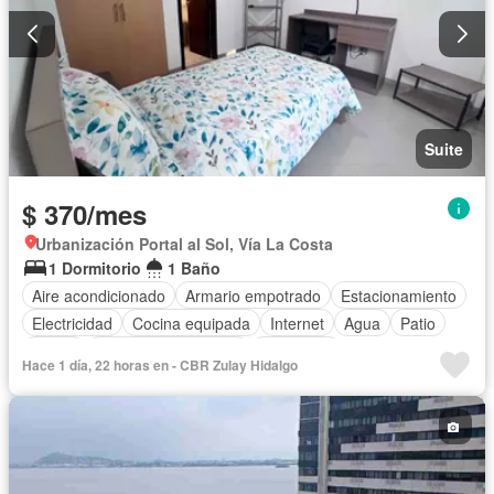
Suite
$ 370/mes
Urbanización Portal al Sol, Vía La Costa
1 Dormitorio
1 Baño
Aire acondicionado
Armario empotrado
Estacionamiento
Electricidad
Cocina equipada
Internet
Agua
Patio
Jardín
Garita de guardianía
Seguridad
Hace 1 día, 22 horas en - CBR Zulay Hidalgo
Cancha de tenis
Wifi
Completamente amoblado