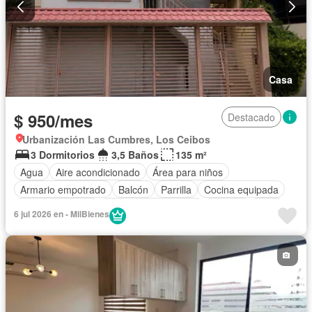
Casa
$ 950/mes
Destacado
Urbanización Las Cumbres, Los Ceibos
3 Dormitorios
3,5 Baños
135 m²
Agua
Aire acondicionado
Área para niños
Armario empotrado
Balcón
Parrilla
Cocina equipada
Estacionamiento
Garita de guardianía
Internet
Patio
6 jul 2026 en - MilBienes
Seguridad
Vista panorámica
Wifi
Parcialmente amoblado