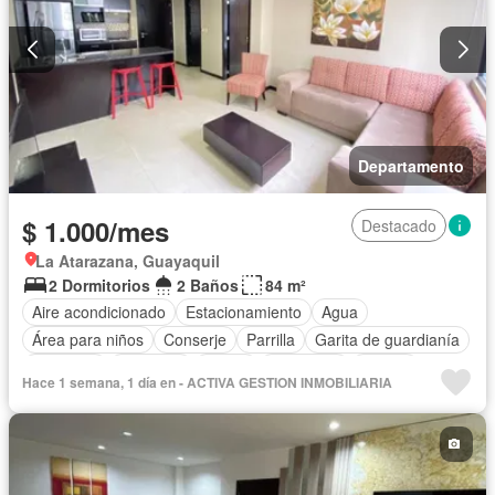
Departamento
$ 1.000/mes
Destacado
La Atarazana, Guayaquil
2 Dormitorios
2 Baños
84 m²
Aire acondicionado
Estacionamiento
Agua
Área para niños
Conserje
Parrilla
Garita de guardianía
Gimnasio
Ascensor
Sauna
Seguridad
Piscina
Hace 1 semana, 1 día en - ACTIVA GESTION INMOBILIARIA
Cancha de tenis
Completamente amoblado