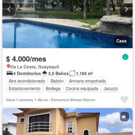
Casa
$ 4.000/mes
Vía La Costa, Guayaquil
4 Dormitorios
3,5 Baños
1.183 m²
Aire acondicionado
Balcón
Armario empotrado
Estacionamiento
Bodega
Cocina equipada
Jacuzzi
Vista panorámica
Cuarto de servicio
Terraza
Patio
Hace 1 semana, 1 día en - Estructura Bienes Raíces
Área para niños
Conserje
Jardín
Garita de guardianía
Piscina