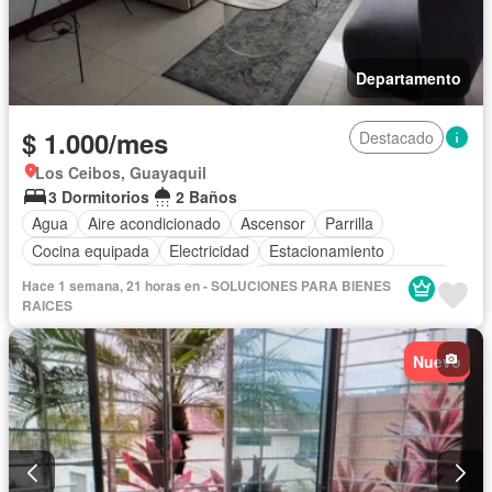
Departamento
$ 1.000/mes
Destacado
Los Ceibos, Guayaquil
3 Dormitorios
2 Baños
Agua
Aire acondicionado
Ascensor
Parrilla
Cocina equipada
Electricidad
Estacionamiento
Gimnasio
Internet
Piscina
Completamente amoblado
Hace 1 semana, 21 horas en - SOLUCIONES PARA BIENES
RAICES
Nuevo