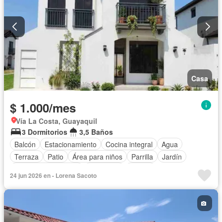
Casa
$ 1.000/mes
Vía La Costa, Guayaquil
3 Dormitorios
3,5 Baños
Balcón
Estacionamiento
Cocina integral
Agua
Terraza
Patio
Área para niños
Parrilla
Jardín
Garita de guardianía
Seguridad
Piscina
24 jun 2026 en - Lorena Sacoto
Armario empotrado
Bodega
Cocina equipada
Solo familias