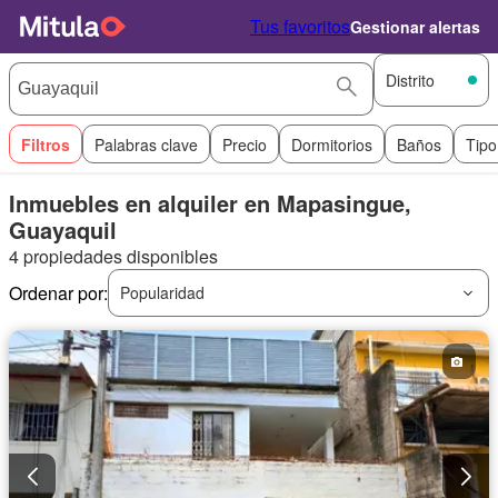
Tus favoritos
Gestionar alertas
Distrito
Filtros
Palabras clave
Precio
Dormitorios
Baños
Tipo
Inmuebles en alquiler en Mapasingue,
Guayaquil
4 propiedades disponibles
Ordenar por:
Popularidad