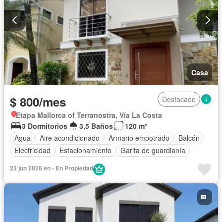
Casa
$ 800/mes
Destacado
Etapa Mallorca of Terranostra, Vía La Costa
3 Dormitorios
3,5 Baños
120 m²
Agua
Aire acondicionado
Armario empotrado
Balcón
Electricidad
Estacionamiento
Garita de guardianía
Internet
Jardín
Patio
Sin amoblar
23 jun 2026 en - En Propiedad