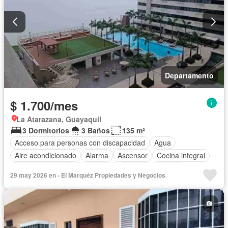
Departamento
$ 1.700/mes
La Atarazana, Guayaquil
3 Dormitorios
3 Baños
135 m²
Acceso para personas con discapacidad
Agua
Aire acondicionado
Alarma
Ascensor
Cocina integral
Cocina equipada
Electricidad
Estacionamiento
29 may 2026 en - El Marquéz Propiedades y Negocios
Garita de guardianía
Jacuzzi
Piscina
Conserje
Seguridad
Vista panorámica
Parcialmente amoblado