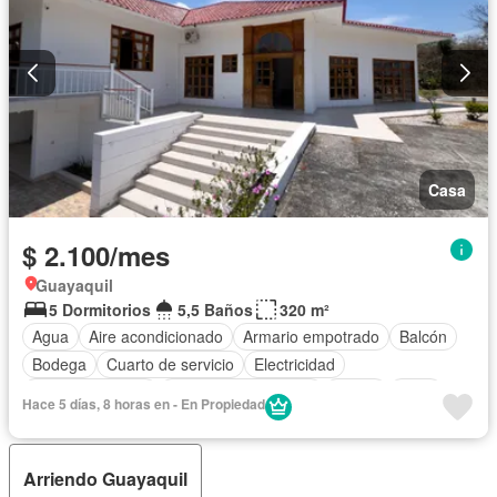
Casa
$ 2.100/mes
Guayaquil
5 Dormitorios
5,5 Baños
320 m²
Agua
Aire acondicionado
Armario empotrado
Balcón
Bodega
Cuarto de servicio
Electricidad
Estacionamiento
Garita de guardianía
Jardín
Patio
Hace 5 días, 8 horas en - En Propiedad
Seguridad
Vista panorámica
Completamente amoblado
Arriendo Guayaquil