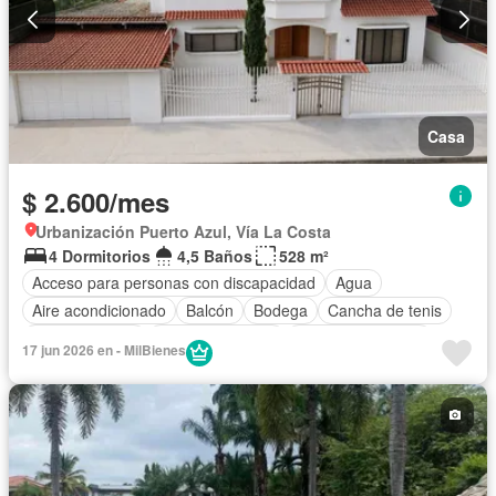
Casa
$ 2.600/mes
Urbanización Puerto Azul, Vía La Costa
4 Dormitorios
4,5 Baños
528 m²
Acceso para personas con discapacidad
Agua
Aire acondicionado
Balcón
Bodega
Cancha de tenis
Cocina integral
Cocina equipada
Cuarto de servicio
17 jun 2026 en - MilBienes
Electricidad
Estacionamiento
Gas natural
Garita de guardianía
Internet
Patio
Piscina
Parcialmente amoblado