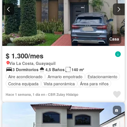
Casa
$ 1.300/mes
Vía La Costa, Guayaquil
3 Dormitorios
4,5 Baños
140 m²
Aire acondicionado
Armario empotrado
Estacionamiento
Cocina equipada
Vista panorámica
Área para niños
Acceso para personas con discapacidad
Jardín
Hace 1 semana, 1 día en - CBR Zulay Hidalgo
Seguridad
Piscina
Completamente amoblado