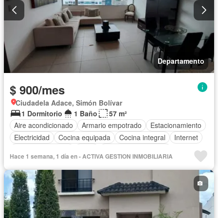
Departamento
$ 900/mes
Ciudadela Adace, Simón Bolívar
1 Dormitorio
1 Baño
57 m²
Aire acondicionado
Armario empotrado
Estacionamiento
Electricidad
Cocina equipada
Cocina integral
Internet
Cuarto de servicio
Agua
Garita de guardianía
Hace 1 semana, 1 día en - ACTIVA GESTION INMOBILIARIA
Gimnasio
Ascensor
Seguridad
Piscina