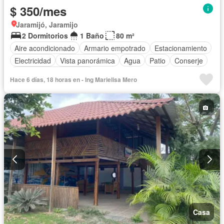
$ 350/mes
Jaramijó, Jaramijo
2 Dormitorios
1 Baño
80 m²
Aire acondicionado
Armario empotrado
Estacionamiento
Electricidad
Vista panorámica
Agua
Patio
Conserje
Parcialmente amoblado
Hace 6 días, 18 horas en - Ing Marielisa Mero
Casa