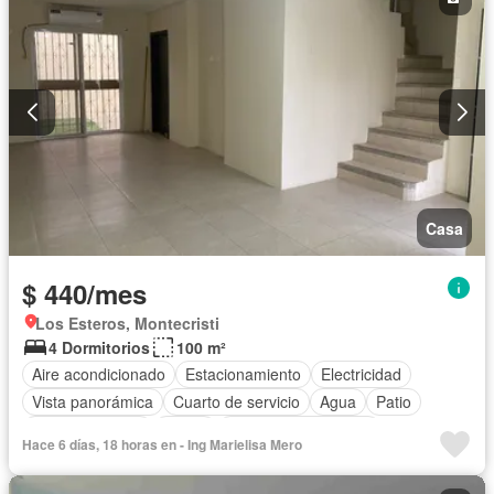
Casa
$ 440/mes
Los Esteros, Montecristi
4 Dormitorios
100 m²
Aire acondicionado
Estacionamiento
Electricidad
Vista panorámica
Cuarto de servicio
Agua
Patio
Área para niños
Jardín
Garita de guardianía
Hace 6 días, 18 horas en - Ing Marielisa Mero
Seguridad
Piscina
Cancha de tenis
Sin amoblar