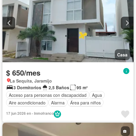
Casa
$ 650/mes
La Sequita, Jaramijo
3 Dormitorios
2,5 Baños
95 m²
Acceso para personas con discapacidad
Agua
Aire acondicionado
Alarma
Área para niños
Armario empotrado
Parrilla
Cancha de tenis
17 jun 2026 en - Inmofranco
Cocina integral
Cocina equipada
Electricidad
Estacionamiento
Garita de guardianía
Internet
Jardín
Patio
Piscina
Conserje
Seguridad
Vista panorámica