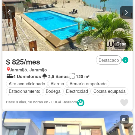
Casa
$ 825/mes
Destacado
Jaramijó, Jaramijo
4 Dormitorios
2,5 Baños
120 m²
Aire acondicionado
Alarma
Armario empotrado
Estacionamiento
Bodega
Electricidad
Cocina equipada
Cocina integral
Internet
Cuarto de servicio
Agua
Hace 3 días, 18 horas en - LUGÁ Realtors
Patio
Área para niños
Conserje
Acceso para personas con discapacidad
Jardín
Parrilla
Garita de guardianía
Gimnasio
Seguridad
Piscina
Completamente amoblado