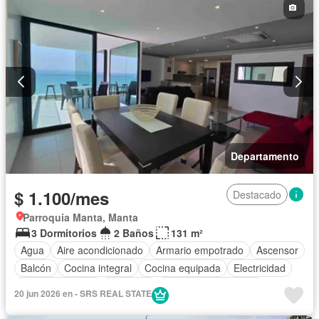
Departamento
$ 1.100/mes
Destacado
Parroquia Manta, Manta
3 Dormitorios
2 Baños
131 m²
Agua
Aire acondicionado
Armario empotrado
Ascensor
Balcón
Cocina integral
Cocina equipada
Electricidad
Estacionamiento
Gimnasio
Garita de guardianía
20 jun 2026 en - SRS REAL STATE
Internet
Piscina
Conserje
Seguridad
Terraza