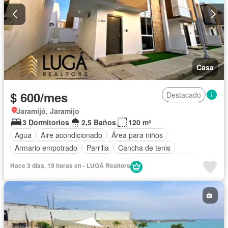
Casa
$ 600/mes
Destacado
Jaramijó, Jaramijo
3 Dormitorios
2,5 Baños
120 m²
Agua
Aire acondicionado
Área para niños
Armario empotrado
Parrilla
Cancha de tenis
Cocina integral
Cocina equipada
Cuarto de servicio
Hace 3 días, 19 horas en - LUGÁ Realtors
Electricidad
Estacionamiento
Gimnasio
Garita de guardianía
Internet
Patio
Piscina
Seguridad
Vista panorámica
Wifi
Completamente amoblado