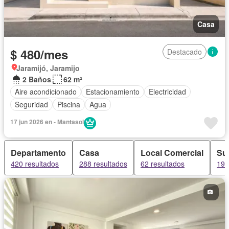
Casa
$ 480/mes
Destacado
Jaramijó, Jaramijo
2 Baños
62 m²
Aire acondicionado
Estacionamiento
Electricidad
Seguridad
Piscina
Agua
17 jun 2026 en - Mantasol
Departamento
Casa
Local Comercial
Sui
420 resultados
288 resultados
62 resultados
19 