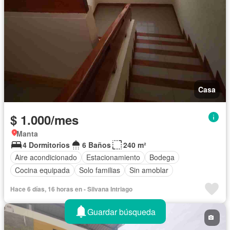
Casa
$ 1.000/mes
Manta
4 Dormitorios
6 Baños
240 m²
Aire acondicionado
Estacionamiento
Bodega
Cocina equipada
Solo familias
Sin amoblar
Hace 6 días, 16 horas en - Silvana Intriago
Guardar búsqueda