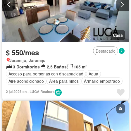
Casa
$ 550/mes
Destacado
Jaramijó, Jaramijo
3 Dormitorios
2,5 Baños
105 m²
Acceso para personas con discapacidad
Agua
Aire acondicionado
Área para niños
Armario empotrado
Parrilla
Bodega
Cocina integral
Cuarto de servicio
2 jul 2026 en - LUGÁ Realtors
Electricidad
Estacionamiento
Garita de guardianía
Internet
Patio
Piscina
Conserje
Seguridad
Completamente amoblado