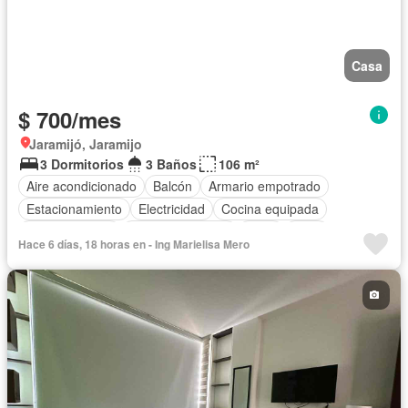
Casa
$ 700/mes
Jaramijó, Jaramijo
3 Dormitorios
3 Baños
106 m²
Aire acondicionado
Balcón
Armario empotrado
Estacionamiento
Electricidad
Cocina equipada
Cocina integral
Vista panorámica
Agua
Patio
Hace 6 días, 18 horas en - Ing Marielisa Mero
Garita de guardianía
Seguridad
Piscina
Cancha de tenis
Completamente amoblado