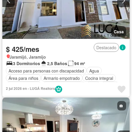
Casa
$ 425/mes
Destacado
Jaramijó, Jaramijo
3 Dormitorios
2,5 Baños
94 m²
Acceso para personas con discapacidad
Agua
Área para niños
Armario empotrado
Cocina integral
Estacionamiento
Garita de guardianía
Patio
Piscina
2 jul 2026 en - LUGÁ Realtors
Seguridad
Sin amoblar