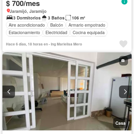
$ 700/mes
Jaramijó, Jaramijo
3 Dormitorios
3 Baños
106 m²
Aire acondicionado
Balcón
Armario empotrado
Estacionamiento
Electricidad
Cocina equipada
Cocina integral
Vista panorámica
Agua
Patio
Hace 6 días, 18 horas en - Ing Marielisa Mero
Garita de guardianía
Seguridad
Piscina
Cancha de tenis
Completamente amoblado
Casa