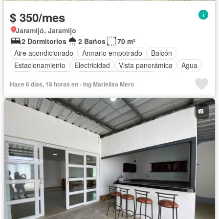
$ 350/mes
Jaramijó, Jaramijo
2 Dormitorios
2 Baños
70 m²
Aire acondicionado
Armario empotrado
Balcón
Estacionamiento
Electricidad
Vista panorámica
Agua
Patio
Seguridad
Parcialmente amoblado
Hace 6 días, 18 horas en - Ing Marielisa Mero