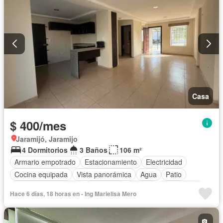
Wifi
Completamente amoblado
Casa
$ 400/mes
Jaramijó, Jaramijo
4 Dormitorios
3 Baños
106 m²
Armario empotrado
Estacionamiento
Electricidad
Cocina equipada
Vista panorámica
Agua
Patio
Garita de guardianía
Seguridad
Piscina
Sin amoblar
Hace 6 días, 18 horas en - Ing Marielisa Mero