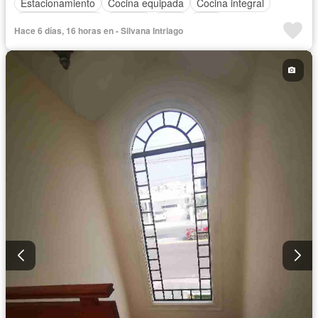
Estacionamiento
Cocina equipada
Cocina integral
Vista panorámica
Terraza
Agua
Patio
Hace 6 días, 16 horas en - Silvana Intriago
Acceso para personas con discapacidad
Jardín
Garita de guardianía
Seguridad
Piscina
Completamente amoblado