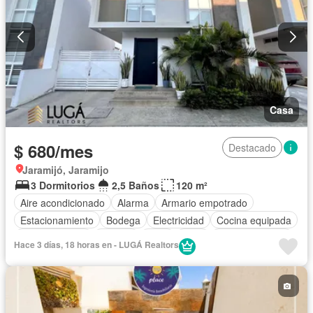
Casa
$ 680/mes
Destacado
Jaramijó, Jaramijo
3 Dormitorios
2,5 Baños
120 m²
Aire acondicionado
Alarma
Armario empotrado
Estacionamiento
Bodega
Electricidad
Cocina equipada
Cocina integral
Internet
Agua
Patio
Área para niños
Hace 3 días, 18 horas en - LUGÁ Realtors
Conserje
Acceso para personas con discapacidad
Jardín
Parrilla
Garita de guardianía
Gimnasio
Seguridad
Piscina
Completamente amoblado