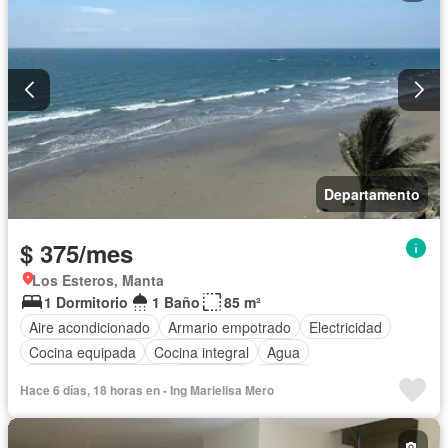
Departamento
$ 375/mes
Los Esteros, Manta
1 Dormitorio
1 Baño
85 m²
Aire acondicionado
Armario empotrado
Electricidad
Cocina equipada
Cocina integral
Agua
Garita de guardianía
Seguridad
Piscina
Hace 6 días, 18 horas en - Ing Marielisa Mero
Completamente amoblado