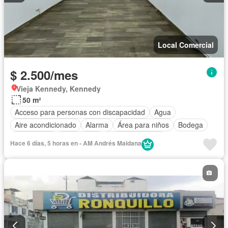
Local Comercial
$ 2.500/mes
Vieja Kennedy, Kennedy
50 m²
Acceso para personas con discapacidad
Agua
Aire acondicionado
Alarma
Área para niños
Bodega
Calefacción
Electricidad
Estacionamiento
Hace 6 días, 5 horas en - AM Andrés Maidana
Garita de guardianía
Conserje
Seguridad
Wifi
Sin amoblar