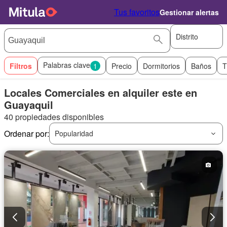
Tus favoritos
Gestionar alertas
Distrito
Palabras clave
Filtros
1
Precio
Dormitorios
Baños
T
Locales Comerciales en alquiler este en
Guayaquil
40 propiedades disponibles
Ordenar por:
Popularidad