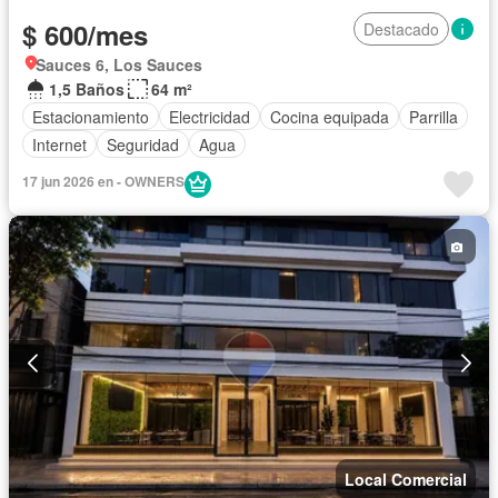
$ 600/mes
Destacado
Sauces 6, Los Sauces
1,5 Baños
64 m²
Estacionamiento
Electricidad
Cocina equipada
Parrilla
Internet
Seguridad
Agua
17 jun 2026 en - OWNERS
Local Comercial