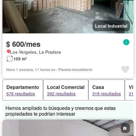
Local Industrial
$ 600/mes
Los Vergeles, La Pradera
105 m²
Hace 1 semana, 11 horas en - Planeta Inmobiliario
Departamento
Local Comercial
Casa
Vil
676 resultados
392 resultados
318 resultados
311
Hemos ampliado tu búsqueda y creemos que estas
propiedades te podrían interesar