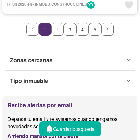
Garita de guardianía
Completamente amoblado
17 jun 2026 en - INMOBU CONSTRUCCIONES
1
2
3
4
5
Zonas cercanas
Tipo inmueble
Recibe alertas por email
Déjanos tu email y te avisamos cuando tengamos
novedades sobre
Guardar búsqueda
Arriendo manabi punta piedra