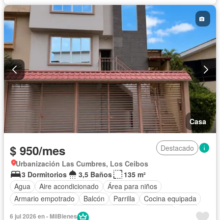
Casa
$ 950/mes
Destacado
Urbanización Las Cumbres, Los Ceibos
3 Dormitorios
3,5 Baños
135 m²
Agua
Aire acondicionado
Área para niños
Armario empotrado
Balcón
Parrilla
Cocina equipada
Estacionamiento
Garita de guardianía
Internet
Patio
6 jul 2026 en - MilBienes