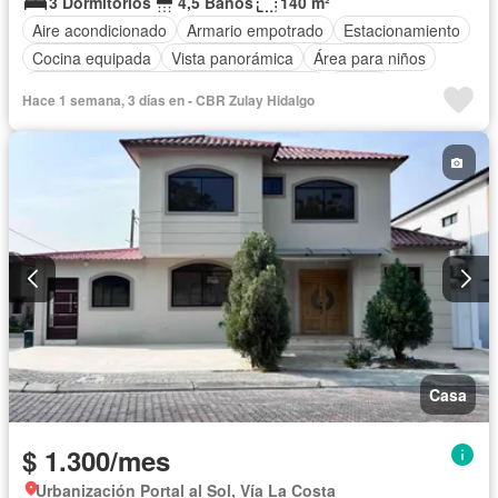
3 Dormitorios
4,5 Baños
140 m²
Aire acondicionado
Armario empotrado
Estacionamiento
Cocina equipada
Vista panorámica
Área para niños
Acceso para personas con discapacidad
Jardín
Hace 1 semana, 3 días en - CBR Zulay Hidalgo
Seguridad
Piscina
Completamente amoblado
Casa
$ 1.300/mes
Urbanización Portal al Sol, Vía La Costa