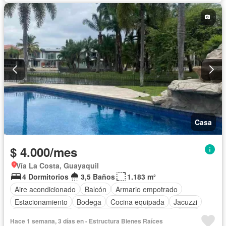
Casa
$ 4.000/mes
Vía La Costa, Guayaquil
4 Dormitorios
3,5 Baños
1.183 m²
Aire acondicionado
Balcón
Armario empotrado
Estacionamiento
Bodega
Cocina equipada
Jacuzzi
Vista panorámica
Cuarto de servicio
Terraza
Patio
Hace 1 semana, 3 días en - Estructura Bienes Raíces