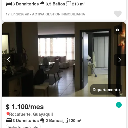
3 Dormitorios
3,5 Baños
213 m²
17 jun 2026 en - ACTIVA GESTION INMOBILIARIA
Departamento
$ 1.100/mes
Rocafuerte, Guayaquil
3 Dormitorios
2 Baños
120 m²
Estacionamiento