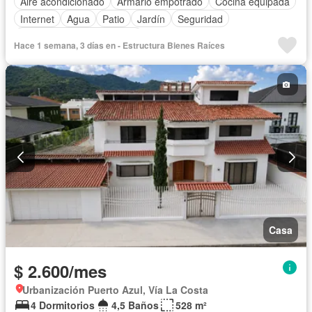
Aire acondicionado
Armario empotrado
Cocina equipada
Internet
Agua
Patio
Jardín
Seguridad
Completamente amoblado
Hace 1 semana, 3 días en - Estructura Bienes Raíces
Casa
$ 2.600/mes
Urbanización Puerto Azul, Vía La Costa
4 Dormitorios
4,5 Baños
528 m²