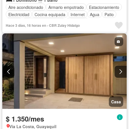
1 Dormitorio
1 Baño
Aire acondicionado
Armario empotrado
Estacionamiento
Electricidad
Cocina equipada
Internet
Agua
Patio
Jardín
Garita de guardianía
Seguridad
Hace 3 días, 16 horas en - CBR Zulay Hidalgo
Cancha de tenis
Wifi
Completamente amoblado
Casa
$ 1.350/mes
Vía La Costa, Guayaquil