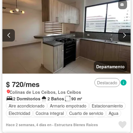
Departamento
$ 720/mes
Destacado
Colinas de Los Ceibos, Los Ceibos
2 Dormitorios
2 Baños
90 m²
Aire acondicionado
Armario empotrado
Estacionamiento
Electricidad
Cocina integral
Cuarto de servicio
Agua
Patio
Área para niños
Conserje
Jardín
Parrilla
Hace 2 semanas, 4 días en - Estructura Bienes Raíces
Garita de guardianía
Seguridad
Sin amoblar