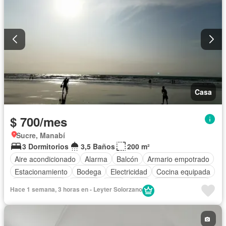
Casa
$ 700/mes
Sucre, Manabí
3 Dormitorios
3,5 Baños
200 m²
Aire acondicionado
Alarma
Balcón
Armario empotrado
Estacionamiento
Bodega
Electricidad
Cocina equipada
Cocina integral
Terraza
Agua
Patio
Área para niños
Hace 1 semana, 3 horas en - Leyter Solorzano
Conserje
Jardín
Seguridad
Completamente amoblado