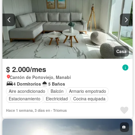
Casa
$ 2.000/mes
Cantón de Portoviejo, Manabí
4 Dormitorios
5 Baños
Aire acondicionado
Balcón
Armario empotrado
Estacionamiento
Electricidad
Cocina equipada
Cocina integral
Internet
Vista panorámica
Hace 1 semana, 3 días en - Triomus
Cuarto de servicio
Terraza
Agua
Patio
Jardín
Parrilla
Garita de guardianía
Seguridad
Piscina
Completamente amoblado