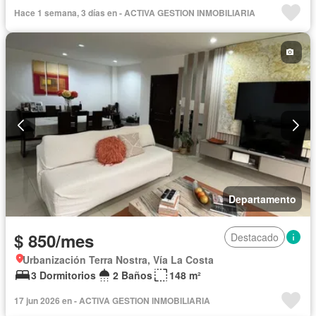
Gimnasio
Ascensor
Sauna
Seguridad
Piscina
Hace 1 semana, 3 días en - ACTIVA GESTION INMOBILIARIA
Cancha de tenis
Completamente amoblado
Departamento
$ 850/mes
Destacado
Urbanización Terra Nostra, Vía La Costa
3 Dormitorios
2 Baños
148 m²
17 jun 2026 en - ACTIVA GESTION INMOBILIARIA