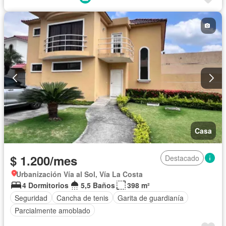
Seguridad
Vista panorámica
Wifi
Parcialmente amoblado
Casa
$ 1.200/mes
Destacado
Urbanización Vía al Sol, Vía La Costa
4 Dormitorios
5,5 Baños
398 m²
Seguridad
Cancha de tenis
Garita de guardianía
Parcialmente amoblado