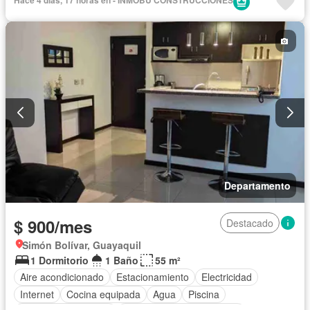
Hace 4 días, 17 horas en - INMOBU CONSTRUCCIONES
Departamento
$ 900/mes
Destacado
Simón Bolívar, Guayaquil
1 Dormitorio
1 Baño
55 m²
Aire acondicionado
Estacionamiento
Electricidad
Internet
Cocina equipada
Agua
Piscina