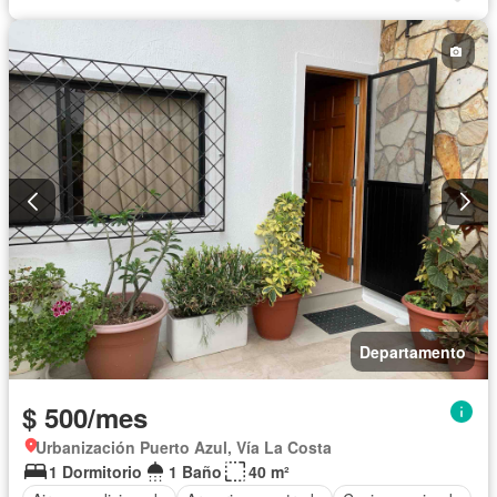
Área para niños
Conserje
Jardín
Garita de guardianía
Piscina
Departamento
$ 500/mes
Urbanización Puerto Azul, Vía La Costa
1 Dormitorio
1 Baño
40 m²