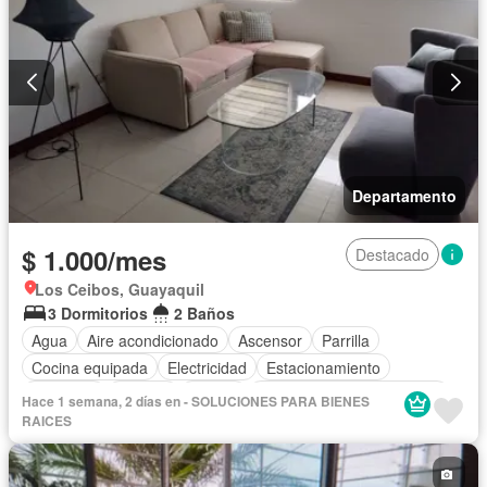
Departamento
$ 1.000/mes
Destacado
Los Ceibos, Guayaquil
3 Dormitorios
2 Baños
Agua
Aire acondicionado
Ascensor
Parrilla
Cocina equipada
Electricidad
Estacionamiento
Gimnasio
Internet
Piscina
Completamente amoblado
Hace 1 semana, 2 días en - SOLUCIONES PARA BIENES
RAICES