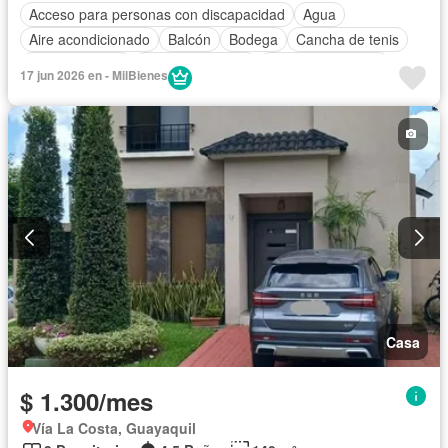
Acceso para personas con discapacidad
Agua
Aire acondicionado
Balcón
Bodega
Cancha de tenis
Cocina integral
Cocina equipada
Cuarto de servicio
17 jun 2026 en - MilBienes
Electricidad
Estacionamiento
Gas natural
Garita de guardianía
Internet
Patio
Piscina
Parcialmente amoblado
Casa
$ 1.300/mes
Vía La Costa, Guayaquil