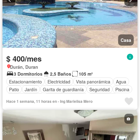
Casa
$ 400/mes
Durán, Duran
3 Dormitorios
2,5 Baños
105 m²
Estacionamiento
Electricidad
Vista panorámica
Agua
Patio
Jardín
Garita de guardianía
Seguridad
Piscina
Cancha de tenis
Armario empotrado
Sin amoblar
Hace 1 semana, 11 horas en - Ing Marielisa Mero