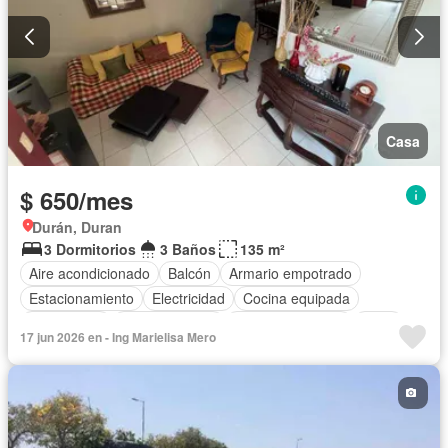
Casa
$ 650/mes
Durán, Duran
3 Dormitorios
3 Baños
135 m²
Aire acondicionado
Balcón
Armario empotrado
Estacionamiento
Electricidad
Cocina equipada
Calefacción
Cocina integral
Vista panorámica
Agua
17 jun 2026 en - Ing Marielisa Mero
Patio
Área para niños
Conserje
Jardín
Parrilla
Garita de guardianía
Seguridad
Piscina
Cancha de tenis
Completamente amoblado