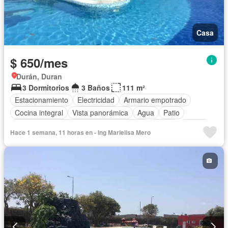
Casa
$ 650/mes
Durán, Duran
3 Dormitorios
3 Baños
111 m²
Estacionamiento
Electricidad
Armario empotrado
Cocina integral
Vista panorámica
Agua
Patio
Acceso para personas con discapacidad
Jardín
Parrilla
Hace 1 semana, 11 horas en - Ing Marielisa Mero
Garita de guardianía
Gimnasio
Seguridad
Piscina
Cancha de tenis
Aire acondicionado
Cocina equipada
Solo familias