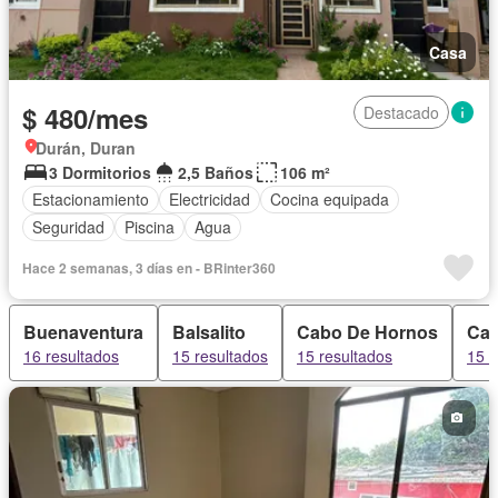
Casa
$ 480/mes
Destacado
Durán, Duran
3 Dormitorios
2,5 Baños
106 m²
Estacionamiento
Electricidad
Cocina equipada
Seguridad
Piscina
Agua
Hace 2 semanas, 3 días en - BRinter360
Buenaventura
Balsalito
Cabo De Hornos
Cal
16 resultados
15 resultados
15 resultados
15 r