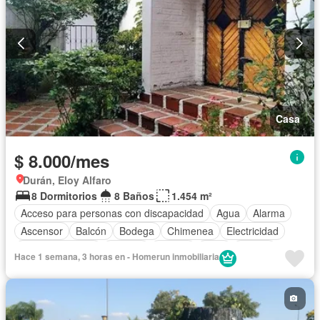
Casa
$ 8.000/mes
Durán, Eloy Alfaro
8 Dormitorios
8 Baños
1.454 m²
Acceso para personas con discapacidad
Agua
Alarma
Ascensor
Balcón
Bodega
Chimenea
Electricidad
Estacionamiento
Internet
Jacuzzi
Patio
Piscina
Hace 1 semana, 3 horas en - Homerun inmobiliaria
Sauna
Seguridad
Terraza
Vista panorámica
Wifi
Sin amoblar