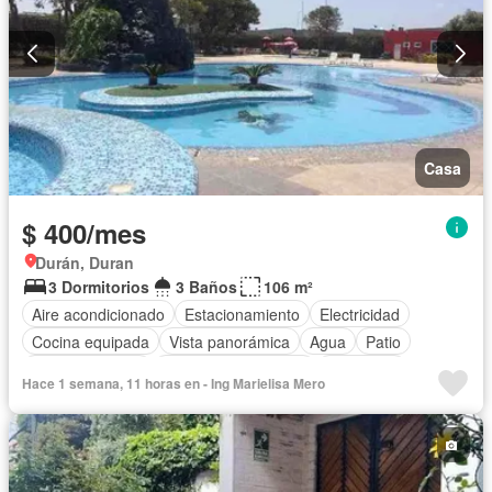
Casa
$ 400/mes
Durán, Duran
3 Dormitorios
3 Baños
106 m²
Aire acondicionado
Estacionamiento
Electricidad
Cocina equipada
Vista panorámica
Agua
Patio
Área para niños
Garita de guardianía
Seguridad
Hace 1 semana, 11 horas en - Ing Marielisa Mero
Piscina
Cancha de tenis
Sin amoblar