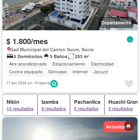
Departamento
$ 1.800/mes
Gad Municipal del Canton Sucre, Sucre
5 Dormitorios
5 Baños
253 m²
Aire acondicionado
Estacionamiento
Electricidad
Cocina equipada
Gimnasio
Internet
Jacuzzi
Seguridad
Piscina
Agua
17 jun 2026 en - Próperis
Nitón
Izamba
Pachanlica
Huachi Gran
10 resultados
8 resultados
5 resultados
5 resultados
Actualizado