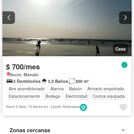
Casa
$ 700/mes
Sucre, Manabí
3 Dormitorios
3,5 Baños
200 m²
Aire acondicionado
Alarma
Balcón
Armario empotrado
Estacionamiento
Bodega
Electricidad
Cocina equipada
Cocina integral
Terraza
Agua
Patio
Área para niños
Hace 2 días, 14 horas en - Leyter Solorzano
Conserje
Jardín
Seguridad
Completamente amoblado
Zonas cercanas