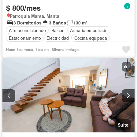
$ 800/mes
Parroquia Manta, Manta
3 Dormitorios
3 Baños
130 m²
Aire acondicionado
Balcón
Armario empotrado
Estacionamiento
Electricidad
Cocina equipada
Cocina integral
Agua
Área para niños
Patio
Conserje
Hace 1 semana, 1 día en - Silvana Intriago
Parrilla
Garita de guardianía
Seguridad
Piscina
Suite