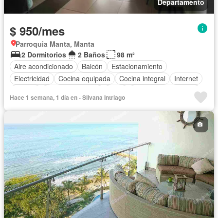
Departamento
$ 950/mes
Parroquia Manta, Manta
2 Dormitorios
2 Baños
98 m²
Aire acondicionado
Balcón
Estacionamiento
Electricidad
Cocina equipada
Cocina integral
Internet
Jacuzzi
Vista panorámica
Agua
Garita de guardianía
Hace 1 semana, 1 día en - Silvana Intriago
Gimnasio
Ascensor
Seguridad
Piscina
Completamente amoblado