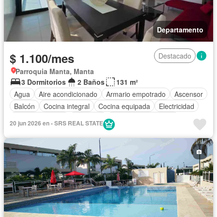
Departamento
$ 1.100/mes
Destacado
Parroquia Manta, Manta
3 Dormitorios
2 Baños
131 m²
Agua
Aire acondicionado
Armario empotrado
Ascensor
Balcón
Cocina integral
Cocina equipada
Electricidad
Estacionamiento
Gimnasio
Garita de guardianía
20 jun 2026 en - SRS REAL STATE
Internet
Piscina
Conserje
Seguridad
Terraza
Vista panorámica
Wifi
Completamente amoblado