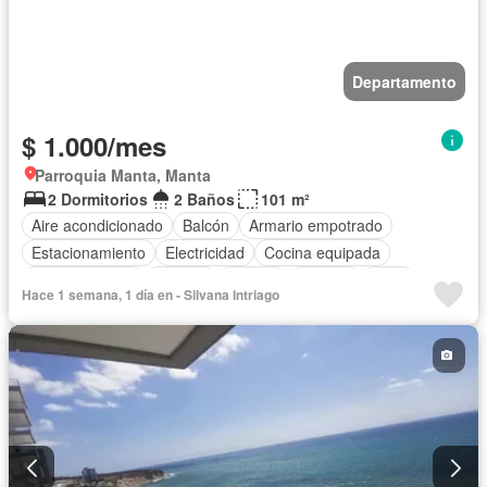
Departamento
$ 1.000/mes
Parroquia Manta, Manta
2 Dormitorios
2 Baños
101 m²
Aire acondicionado
Balcón
Armario empotrado
Estacionamiento
Electricidad
Cocina equipada
Cocina integral
Internet
Jacuzzi
Terraza
Agua
Hace 1 semana, 1 día en - Silvana Intriago
Área para niños
Patio
Conserje
Acceso para personas con discapacidad
Jardín
Garita de guardianía
Gimnasio
Ascensor
Seguridad
Piscina
Cancha de tenis
Completamente amoblado