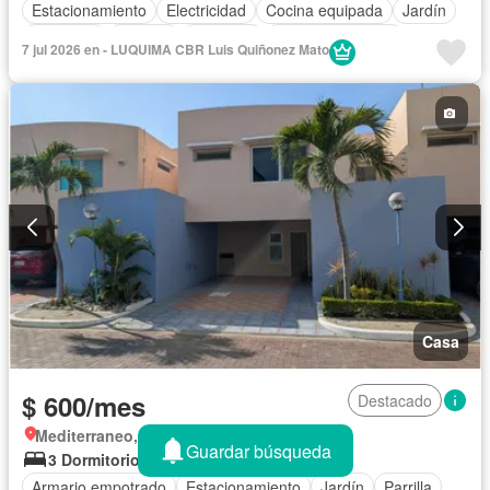
Estacionamiento
Electricidad
Cocina equipada
Jardín
Gimnasio
Internet
Ascensor
Vista panorámica
7 jul 2026 en - LUQUIMA CBR Luis Quiñonez Mato
Seguridad
Piscina
Agua
Casa
$ 600/mes
Destacado
Mediterraneo, Parroquia Manta
Guardar búsqueda
3 Dormitorios
4,5 Baños
200 m²
Armario empotrado
Estacionamiento
Jardín
Parrilla