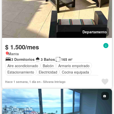
Departamento
$ 1.500/mes
Manta
3 Dormitorios
3 Baños
165 m²
Aire acondicionado
Balcón
Armario empotrado
Estacionamiento
Electricidad
Cocina equipada
Cocina integral
Internet
Jacuzzi
Vista panorámica
Hace 1 semana, 1 día en - Silvana Intriago
Terraza
Agua
Área para niños
Acceso para personas con discapacidad
Garita de guardianía
Gimnasio
Ascensor
Seguridad
Piscina
Cancha de tenis
Completamente amoblado