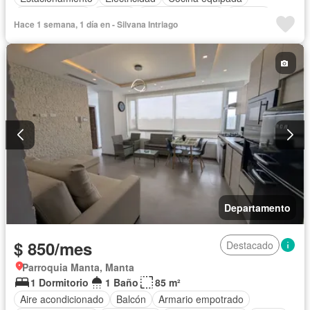
Cocina integral
Jacuzzi
Vista panorámica
Terraza
Hace 1 semana, 1 día en - Silvana Intriago
Agua
Garita de guardianía
Gimnasio
Ascensor
Seguridad
Piscina
Completamente amoblado
Departamento
$ 850/mes
Destacado
Parroquia Manta, Manta
1 Dormitorio
1 Baño
85 m²
Aire acondicionado
Balcón
Armario empotrado