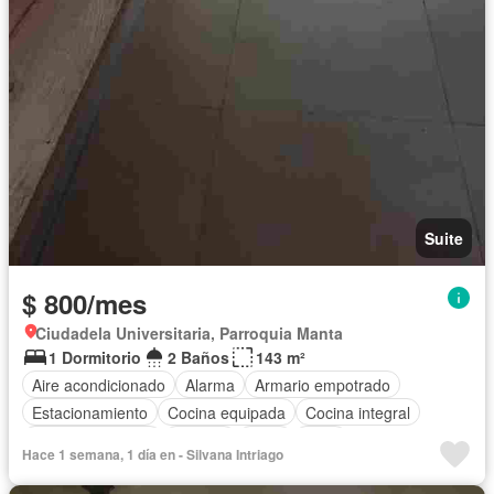
Suite
$ 800/mes
Ciudadela Universitaria, Parroquia Manta
1 Dormitorio
2 Baños
143 m²
Aire acondicionado
Alarma
Armario empotrado
Estacionamiento
Cocina equipada
Cocina integral
Vista panorámica
Terraza
Agua
Patio
Hace 1 semana, 1 día en - Silvana Intriago
Acceso para personas con discapacidad
Jardín