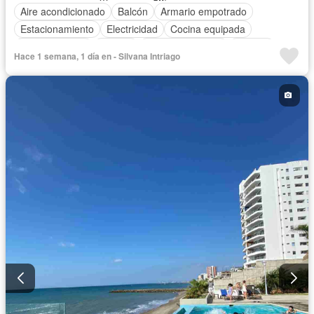
Aire acondicionado
Balcón
Armario empotrado
Estacionamiento
Electricidad
Cocina equipada
Cocina integral
Jacuzzi
Vista panorámica
Terraza
Hace 1 semana, 1 día en - Silvana Intriago
Agua
Área para niños
Acceso para personas con discapacidad
Parrilla
Garita de guardianía
Gimnasio
Ascensor
Sauna
Seguridad
Piscina
Completamente amoblado