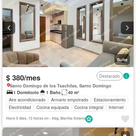
Suite
$ 380/mes
Destacado
Santo Domingo de los Tsachilas, Santo Domingo
1 Dormitorio
1 Baño
40 m²
Aire acondicionado
Armario empotrado
Estacionamiento
Electricidad
Cocina equipada
Cocina integral
Internet
Cuarto de servicio
Terraza
Agua
Jardín
Hace 5 días, 13 horas en - Abg. Martha Solano
Garita de guardianía
Seguridad
Wifi
Piscina
Completamente amoblado