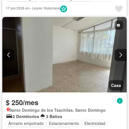
Área para niños
Jardín
Cancha de tenis
Seguridad
17 jun 2026 en - Leyter Solorzano
Acceso para personas con discapacidad
Solo familias
Completamente amoblado
Casa
$ 250/mes
Santo Domingo de los Tsachilas, Santo Domingo
2 Dormitorios
3 Baños
Armario empotrado
Estacionamiento
Electricidad