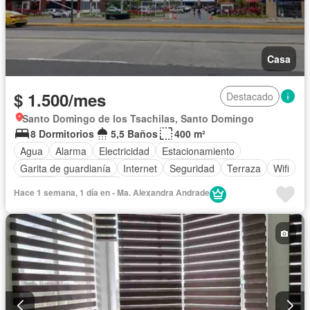
Casa
$ 1.500/mes
Destacado
Santo Domingo de los Tsachilas, Santo Domingo
8 Dormitorios
5,5 Baños
400 m²
Agua
Alarma
Electricidad
Estacionamiento
Garita de guardianía
Internet
Seguridad
Terraza
Wifi
Bodega
Sin amoblar
Hace 1 semana, 1 día en - Ma. Alexandra Andrade