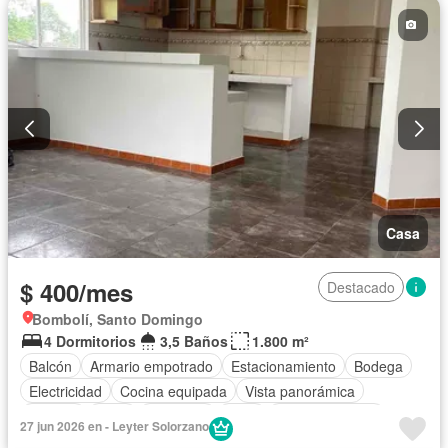
Casa
$ 400/mes
Destacado
Bombolí, Santo Domingo
4 Dormitorios
3,5 Baños
1.800 m²
Balcón
Armario empotrado
Estacionamiento
Bodega
Electricidad
Cocina equipada
Vista panorámica
Terraza
Agua
Biblioteca
Patio
Área para niños
27 jun 2026 en - Leyter Solorzano
Seguridad
Solo familias