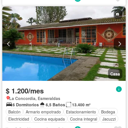
Completamente amoblado
Casa
$ 1.200/mes
La Concordia, Esmeraldas
6 Dormitorios
6,5 Baños
13.400 m²
Balcón
Armario empotrado
Estacionamiento
Bodega
Electricidad
Cocina equipada
Cocina integral
Jacuzzi
Vista panorámica
Cuarto de servicio
Terraza
Agua