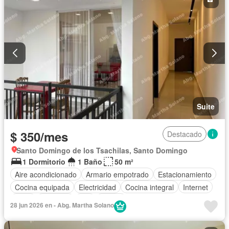
Suite
$ 350/mes
Destacado
Santo Domingo de los Tsachilas, Santo Domingo
1 Dormitorio
1 Baño
50 m²
Aire acondicionado
Armario empotrado
Estacionamiento
Cocina equipada
Electricidad
Cocina integral
Internet
Agua
Conserje
Wifi
Balcón
28 jun 2026 en - Abg. Martha Solano
Completamente amoblado