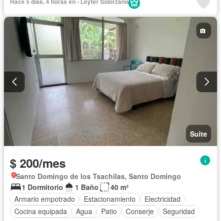
Hace 5 días, 4 horas en - Leyter Solorzano
Acceso para personas con discapacidad
Jardín
Piscina
Sin amoblar
Suite
$ 200/mes
Santo Domingo de los Tsachilas, Santo Domingo
1 Dormitorio
1 Baño
40 m²
Armario empotrado
Estacionamiento
Electricidad
Cocina equipada
Agua
Patio
Conserje
Seguridad