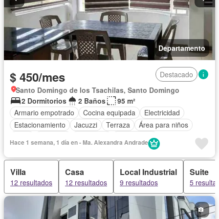
Departamento
$ 450/mes
Destacado
Santo Domingo de los Tsachilas, Santo Domingo
2 Dormitorios
2 Baños
95 m²
Armario empotrado
Cocina equipada
Electricidad
Estacionamiento
Jacuzzi
Terraza
Área para niños
Agua
Conserje
Seguridad
Sin amoblar
Hace 1 semana, 1 día en - Ma. Alexandra Andrade
Villa
Casa
Local Industrial
Suite
12 resultados
12 resultados
9 resultados
5 resulta