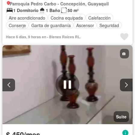
Parroquia Pedro Carbo - Concepción, Guayaquil
1 Dormitorio
1 Baño
50 m²
Aire acondicionado
Cocina equipada
Calefacción
Conserje
Garita de guardianía
Ascensor
Seguridad
Completamente amoblado
Hace 6 días, 9 horas en - Bienes Raíces RL.
Suite
$ 450/mes