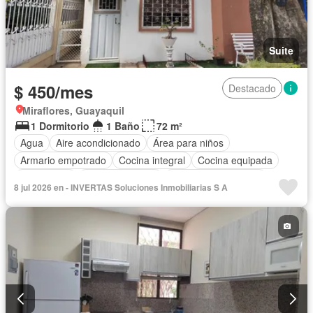
Suite
$ 450/mes
Destacado
Miraflores, Guayaquil
1 Dormitorio
1 Baño
72 m²
Agua
Aire acondicionado
Área para niños
Armario empotrado
Cocina integral
Cocina equipada
Electricidad
Estacionamiento
Garita de guardianía
8 jul 2026 en - INVERTAS Soluciones Inmobiliarias S A
Patio
Seguridad
Completamente amoblado