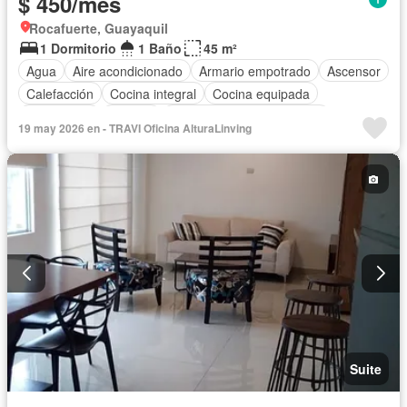
$ 450/mes
Rocafuerte, Guayaquil
1 Dormitorio
1 Baño
45 m²
Agua
Aire acondicionado
Armario empotrado
Ascensor
Calefacción
Cocina integral
Cocina equipada
Electricidad
Internet
Completamente amoblado
19 may 2026 en - TRAVI Oficina AlturaLinving
Suite