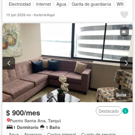
Electricidad
Internet
Agua
Garita de guardianía
Wifi
15 jun 2026 en - InvierteAqui
Suite
$ 900/mes
Destacado
Puerto Santa Ana, Tarqui
1 Dormitorio
1 Baño
Agua
Ascensor
Cocina integral
Cuarto de servicio