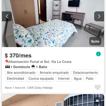
Suite
$ 370/mes
Urbanización Portal al Sol, Vía La Costa
1 Dormitorio
1 Baño
Aire acondicionado
Armario empotrado
Estacionamiento
Electricidad
Cocina equipada
Internet
Agua
Patio
Jardín
Garita de guardianía
Seguridad
Hace 1 hora en - CBR Zulay Hidalgo
Cancha de tenis
Wifi
Completamente amoblado