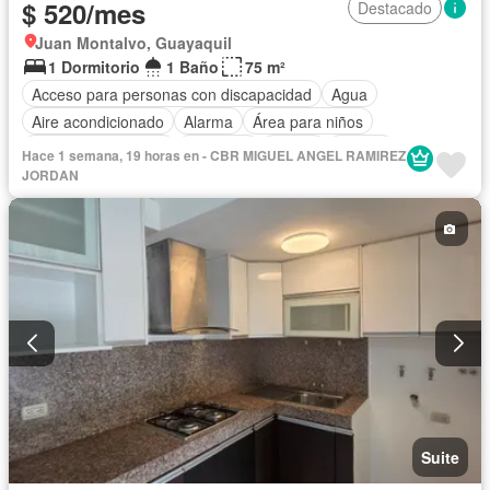
$ 520/mes
Destacado
Juan Montalvo, Guayaquil
1 Dormitorio
1 Baño
75 m²
Acceso para personas con discapacidad
Agua
Aire acondicionado
Alarma
Área para niños
Armario empotrado
Ascensor
Balcón
Parrilla
Hace 1 semana, 19 horas en - CBR MIGUEL ANGEL RAMIREZ
Cancha de tenis
Cocina integral
Cocina equipada
JORDAN
Electricidad
Estacionamiento
Garita de guardianía
Jardín
Conserje
Seguridad
Terraza
Vista panorámica
Completamente amoblado
Suite