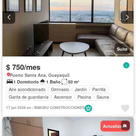
Suite
$ 750/mes
Puerto Santa Ana, Guayaquil
1 Dormitorio
1 Baño
50 m²
Aire acondicionado
Gimnasio
Jardín
Parrilla
Garita de guardianía
Ascensor
Piscina
Sauna
Seguridad
Chimenea
Armario empotrado
17 jun 2026 en - INMOBU CONSTRUCCIONES
Cocina equipada
Electricidad
Cocina integral
Completamente amoblado
Actualizado