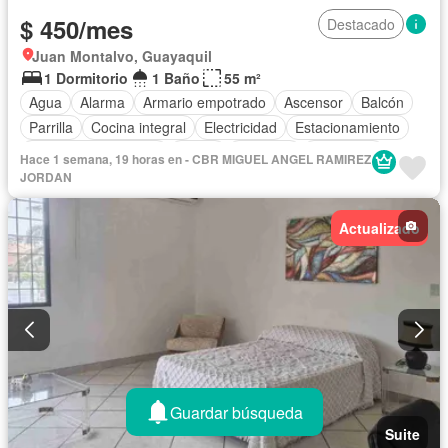
$ 450/mes
Destacado
Juan Montalvo, Guayaquil
1 Dormitorio
1 Baño
55 m²
Agua
Alarma
Armario empotrado
Ascensor
Balcón
Parrilla
Cocina integral
Electricidad
Estacionamiento
Garita de guardianía
Jardín
Conserje
Seguridad
Hace 1 semana, 19 horas en - CBR MIGUEL ANGEL RAMIREZ
Terraza
Vista panorámica
Sin amoblar
JORDAN
Actualizado
Guardar búsqueda
Suite