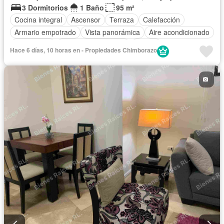
3 Dormitorios
1 Baño
95 m²
Cocina integral
Ascensor
Terraza
Calefacción
Armario empotrado
Vista panorámica
Aire acondicionado
Gas natural
Garita de guardianía
Alarma
Hace 6 días, 10 horas en - Propiedades Chimborazo
Cocina equipada
Cancha de tenis
Acceso para personas con discapacidad
Balcón
Jacuzzi
Sauna
Cuarto de servicio
Electricidad
Chimenea
Patio
Agua
Conserje
Parrilla
Seguridad
Piscina
Estacionamiento
Gimnasio
Área para niños
Internet
Jardín
Sin amoblar