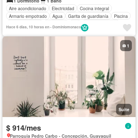
1 Dormitorio
1 Baño
Aire acondicionado
Electricidad
Cocina integral
Armario empotrado
Agua
Garita de guardianía
Piscina
Cancha de tenis
Seguridad
Wifi
Cocina equipada
Hace 6 días, 10 horas en - Dominiomonaco
Completamente amoblado
1
Suite
$ 914/mes
Parroquia Pedro Carbo - Concepción, Guayaquil