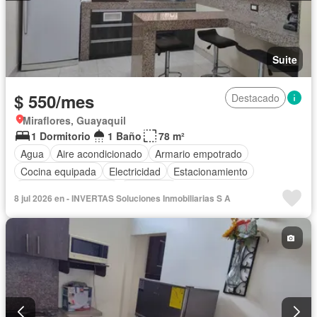
Suite
$ 550/mes
Destacado
Miraflores, Guayaquil
1 Dormitorio
1 Baño
78 m²
Agua
Aire acondicionado
Armario empotrado
Cocina equipada
Electricidad
Estacionamiento
Garita de guardianía
Seguridad
8 jul 2026 en - INVERTAS Soluciones Inmobiliarias S A
Completamente amoblado