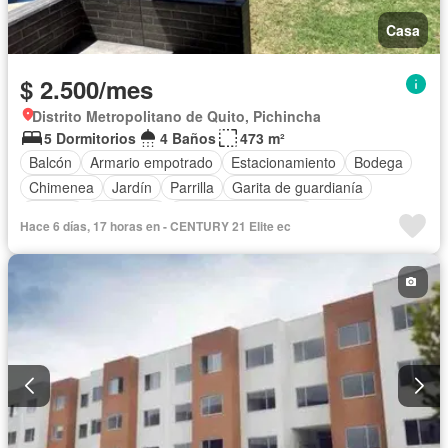
Casa
$ 2.500/mes
Distrito Metropolitano de Quito, Pichincha
5 Dormitorios
4 Baños
473 m²
Balcón
Armario empotrado
Estacionamiento
Bodega
Chimenea
Jardín
Parrilla
Garita de guardianía
Jacuzzi
Seguridad
Puerta de seguridad
Hace 6 días, 17 horas en - CENTURY 21 Elite ec
Cuarto de servicio
Piscina
Patio
Sin amoblar