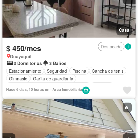
Casa
$ 450/mes
Destacado
Guayaquil
3 Dormitorios
3 Baños
Estacionamiento
Seguridad
Piscina
Cancha de tenis
Gimnasio
Garita de guardianía
Acceso para personas con discapacidad
Conserje
Hace 6 días, 10 horas en - Arca Inmobiliaria
Área para niños
Patio
Vista panorámica
Armario empotrado
Electricidad
Jardín
Wifi
Agua
Internet
Cuarto de servicio
Cocina integral
Sin amoblar