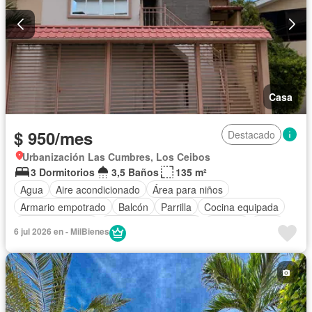
Casa
$ 950/mes
Destacado
Urbanización Las Cumbres, Los Ceibos
3 Dormitorios
3,5 Baños
135 m²
Agua
Aire acondicionado
Área para niños
Armario empotrado
Balcón
Parrilla
Cocina equipada
Estacionamiento
Garita de guardianía
Internet
Patio
6 jul 2026 en - MilBienes
Seguridad
Vista panorámica
Wifi
Parcialmente amoblado