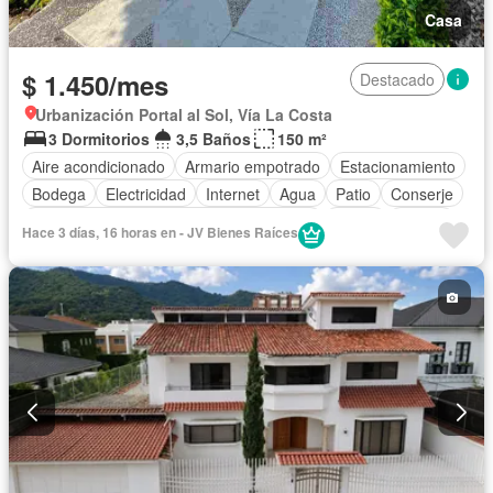
Casa
$ 1.450/mes
Destacado
Urbanización Portal al Sol, Vía La Costa
3 Dormitorios
3,5 Baños
150 m²
Aire acondicionado
Armario empotrado
Estacionamiento
Bodega
Electricidad
Internet
Agua
Patio
Conserje
Acceso para personas con discapacidad
Jardín
Parrilla
Hace 3 días, 16 horas en - JV Bienes Raíces
Garita de guardianía
Gimnasio
Seguridad
Piscina
Cancha de tenis
Área para niños
Cocina integral
Cocina equipada
Completamente amoblado