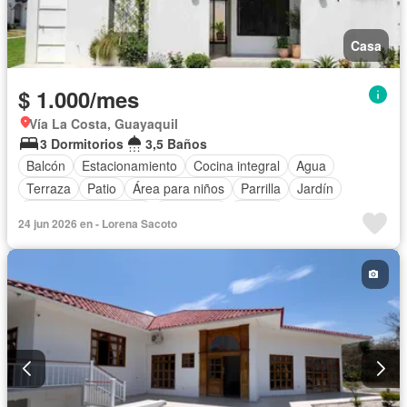
Casa
$ 1.000/mes
Vía La Costa, Guayaquil
3 Dormitorios
3,5 Baños
Balcón
Estacionamiento
Cocina integral
Agua
Terraza
Patio
Área para niños
Parrilla
Jardín
Garita de guardianía
Seguridad
Piscina
24 jun 2026 en - Lorena Sacoto
Armario empotrado
Bodega
Cocina equipada
Solo familias