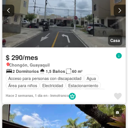
Casa
$ 290/mes
Chongón, Guayaquil
2 Dormitorios
1,5 Baños
60 m²
Acceso para personas con discapacidad
Agua
Área para niños
Electricidad
Estacionamiento
Garita de guardianía
Jardín
Piscina
Seguridad
Hace 2 semanas, 1 día en - Inmofranco
Vista panorámica
Wifi
Sin amoblar