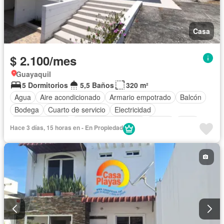
Casa
$ 2.100/mes
Guayaquil
5 Dormitorios
5,5 Baños
320 m²
Agua
Aire acondicionado
Armario empotrado
Balcón
Bodega
Cuarto de servicio
Electricidad
Estacionamiento
Garita de guardianía
Jardín
Patio
Hace 3 días, 15 horas en - En Propiedad
Seguridad
Vista panorámica
Completamente amoblado