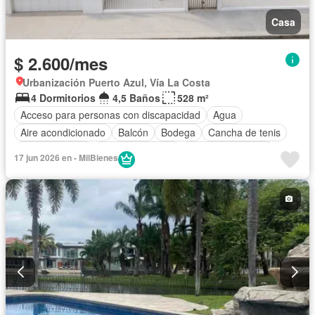
Casa
$ 2.600/mes
Urbanización Puerto Azul, Vía La Costa
4 Dormitorios
4,5 Baños
528 m²
Acceso para personas con discapacidad
Agua
Aire acondicionado
Balcón
Bodega
Cancha de tenis
Cocina integral
Cocina equipada
Cuarto de servicio
17 jun 2026 en - MilBienes
Electricidad
Estacionamiento
Gas natural
Garita de guardianía
Internet
Patio
Piscina
Parcialmente amoblado