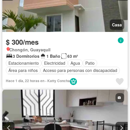
Casa
$ 300/mes
Chongón, Guayaquil
3 Dormitorios
1 Baño
63 m²
Estacionamiento
Electricidad
Agua
Patio
Área para niños
Acceso para personas con discapacidad
Jardín
Garita de guardianía
Seguridad
Sin amoblar
Hace 1 día, 22 horas en - Katty Concha