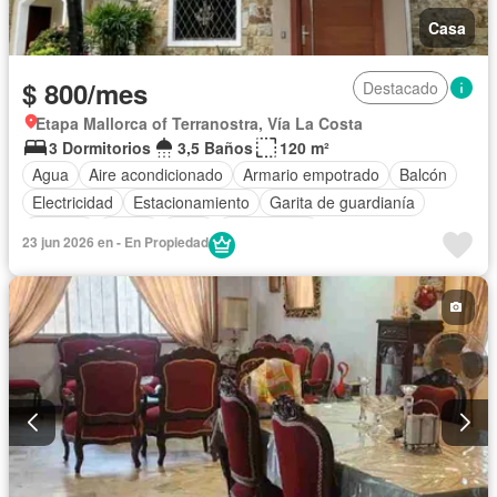
Casa
$ 800/mes
Destacado
Etapa Mallorca of Terranostra, Vía La Costa
3 Dormitorios
3,5 Baños
120 m²
Agua
Aire acondicionado
Armario empotrado
Balcón
Electricidad
Estacionamiento
Garita de guardianía
Internet
Jardín
Patio
Sin amoblar
23 jun 2026 en - En Propiedad