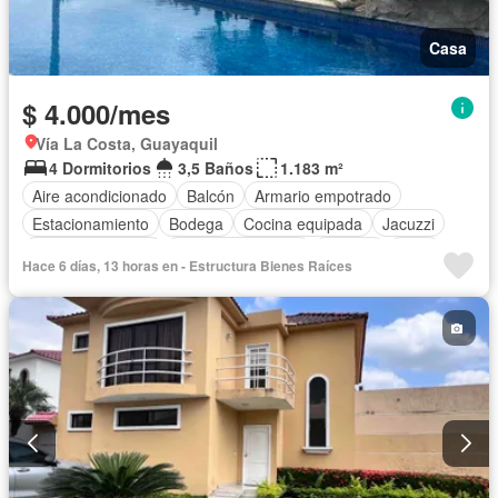
Casa
$ 4.000/mes
Vía La Costa, Guayaquil
4 Dormitorios
3,5 Baños
1.183 m²
Aire acondicionado
Balcón
Armario empotrado
Estacionamiento
Bodega
Cocina equipada
Jacuzzi
Vista panorámica
Cuarto de servicio
Terraza
Patio
Hace 6 días, 13 horas en - Estructura Bienes Raíces
Área para niños
Conserje
Jardín
Garita de guardianía
Piscina