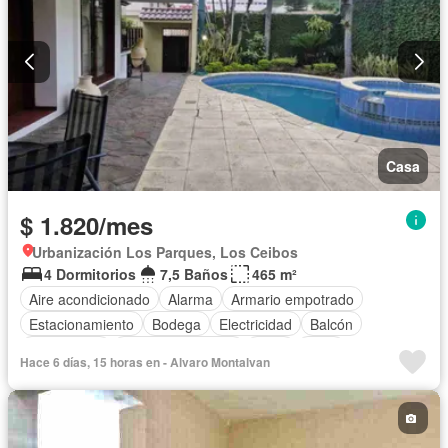
Casa
$ 1.820/mes
Urbanización Los Parques, Los Ceibos
4 Dormitorios
7,5 Baños
465 m²
Aire acondicionado
Alarma
Armario empotrado
Estacionamiento
Bodega
Electricidad
Balcón
Gas natural
Cuarto de servicio
Agua
Patio
Hace 6 días, 15 horas en - Alvaro Montalvan
Área para niños
Conserje
Jardín
Garita de guardianía
Seguridad
Piscina
Parrilla
Sin amoblar