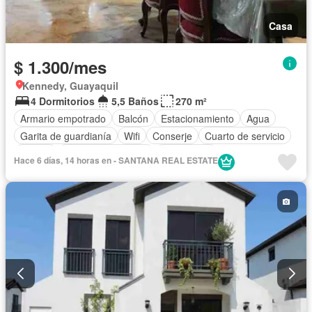
Casa
$ 1.300/mes
Kennedy, Guayaquil
4 Dormitorios
5,5 Baños
270 m²
Armario empotrado
Balcón
Estacionamiento
Agua
Garita de guardianía
Wifi
Conserje
Cuarto de servicio
Alarma
Aire acondicionado
Electricidad
Hace 6 días, 14 horas en - SANTANA REAL ESTATE
Cocina equipada
Internet
Patio
Seguridad
Solo familias