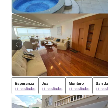
Esperanza
Jua
Montero
San Ja
11 resultados
11 resultados
11 resultados
11 resu