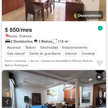
Departamento
$ 850/mes
Sucre, Cuenca
3 Dormitorios
3 Baños
115 m²
Ascensor
Balcón
Electricidad
Estacionamiento
Gas natural
Garita de guardianía
Internet
Conserje
Vista panorámica
Wifi
Completamente amoblado
Hace 1 semana, 1 día en - Consorcio Inmobiliario Bienes Raíces -
Marco Rodriguez