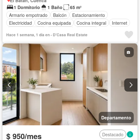
El Batán, Cuenca
1 Dormitorio
1 Baño
65 m²
Armario empotrado
Balcón
Estacionamiento
Electricidad
Cocina equipada
Cocina integral
Internet
Vista panorámica
Gas natural
Conserje
Hace 1 semana, 1 día en - D'Casa Real Estate
Garita de guardianía
Seguridad
Acceso para personas con discapacidad
Ascensor
Completamente amoblado
Departamento
$ 950/mes
Destacado