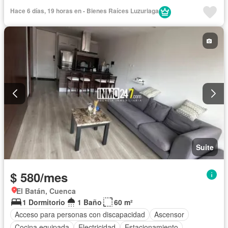
Piscina
Conserje
Sauna
Seguridad
Hace 6 días, 19 horas en - Bienes Raíces Luzuriaga
Completamente amoblado
Suite
$ 580/mes
El Batán, Cuenca
1 Dormitorio
1 Baño
60 m²
Acceso para personas con discapacidad
Ascensor
Cocina equipada
Electricidad
Estacionamiento