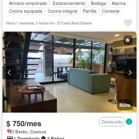
Armario empotrado
Estacionamiento
Bodega
Alarma
Cocina equipada
Cocina integral
Parrilla
Conserje
Patio
Completamente amoblado
Hace 1 semana, 3 horas en - D'Casa Real Estate
Suite
$ 750/mes
Destacado
El Batán, Cuenca
1 Dormitorio
2 Baños