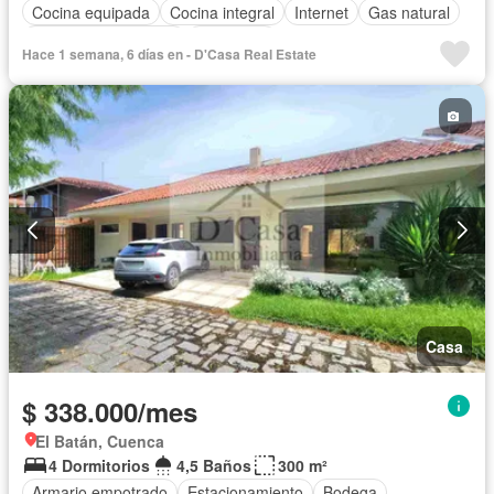
Cocina equipada
Cocina integral
Internet
Gas natural
Garita de guardianía
Seguridad
Hace 1 semana, 6 días en - D'Casa Real Estate
Acceso para personas con discapacidad
Ascensor
Completamente amoblado
Casa
$ 338.000/mes
El Batán, Cuenca
4 Dormitorios
4,5 Baños
300 m²
Armario empotrado
Estacionamiento
Bodega