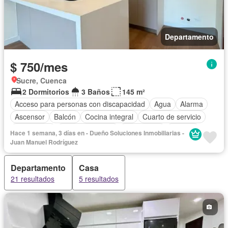
Departamento
$ 750/mes
Sucre, Cuenca
2 Dormitorios
3 Baños
145 m²
Acceso para personas con discapacidad
Agua
Alarma
Ascensor
Balcón
Cocina integral
Cuarto de servicio
Electricidad
Estacionamiento
Gas natural
Terraza
Hace 1 semana, 3 días en - Dueño Soluciones Inmobiliarias -
Sin amoblar
Juan Manuel Rodríguez
Departamento
Casa
21 resultados
5 resultados