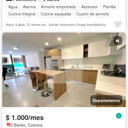
Agua
Alarma
Armario empotrado
Ascensor
Parrilla
Cocina integral
Cocina equipada
Cuarto de servicio
Electricidad
Estacionamiento
Gas natural
Gimnasio
Hace 3 días, 21 horas en - Xavier Amoroso Grupo Inmobiliario
Garita de guardianía
Internet
Patio
Conserje
Seguridad
Terraza
Vista panorámica
Wifi
Completamente amoblado
Departamento
$ 1.000/mes
El Batán, Cuenca