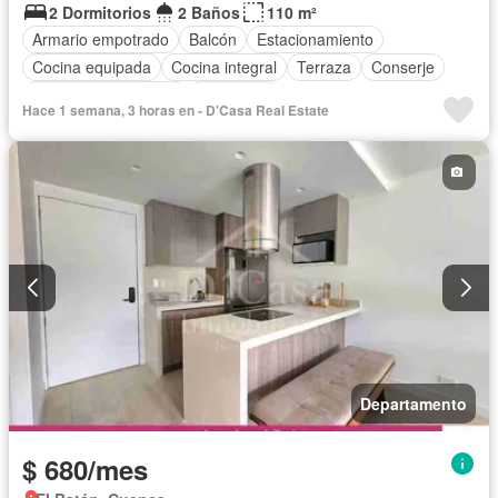
2 Dormitorios
2 Baños
110 m²
Armario empotrado
Balcón
Estacionamiento
Cocina equipada
Cocina integral
Terraza
Conserje
Garita de guardianía
Seguridad
Hace 1 semana, 3 horas en - D'Casa Real Estate
Acceso para personas con discapacidad
Ascensor
Vista panorámica
Gas natural
Parrilla
Completamente amoblado
Departamento
$ 680/mes