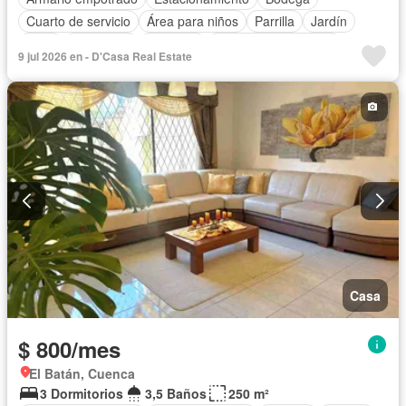
Cuarto de servicio
Área para niños
Parrilla
Jardín
Patio
Seguridad
Conserje
Garita de guardianía
9 jul 2026 en - D'Casa Real Estate
Sin amoblar
Casa
$ 800/mes
El Batán, Cuenca
3 Dormitorios
3,5 Baños
250 m²