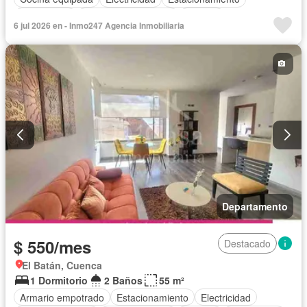
Gas natural
Garita de guardianía
Internet
6 jul 2026 en - Inmo247 Agencia Inmobiliaria
Completamente amoblado
Departamento
$ 550/mes
Destacado
El Batán, Cuenca
1 Dormitorio
2 Baños
55 m²
Armario empotrado
Estacionamiento
Electricidad