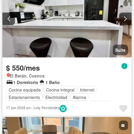
Suite
$ 550/mes
El Batán, Cuenca
1 Dormitorio
1 Baño
Cocina equipada
Cocina integral
Internet
Estacionamiento
Electricidad
Alarma
Armario empotrado
Cuarto de servicio
Seguridad
17 jun 2026 en - Loly Fernández
Garita de guardianía
Wifi
Agua
Completamente amoblado