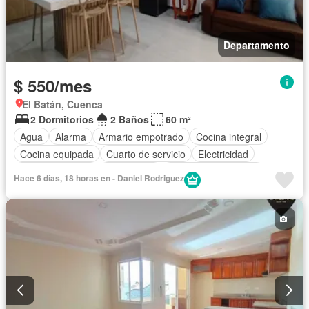
Departamento
$ 550/mes
El Batán, Cuenca
2 Dormitorios
2 Baños
60 m²
Agua
Alarma
Armario empotrado
Cocina integral
Cocina equipada
Cuarto de servicio
Electricidad
Estacionamiento
Gas natural
Garita de guardianía
Hace 6 días, 18 horas en - Daniel Rodriguez
Conserje
Wifi
Completamente amoblado