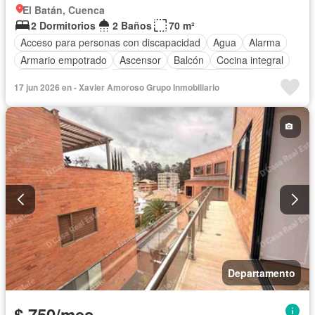
El Batán, Cuenca
2 Dormitorios
2 Baños
70 m²
Acceso para personas con discapacidad
Agua
Alarma
Armario empotrado
Ascensor
Balcón
Cocina integral
Cuarto de servicio
Electricidad
Estacionamiento
17 jun 2026 en - Xavier Amoroso Grupo Inmobiliario
Gas natural
Garita de guardianía
Patio
Conserje
Seguridad
Wifi
Sin amoblar
Departamento
$ 750/mes