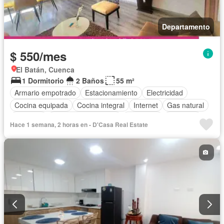
Departamento
$ 550/mes
El Batán, Cuenca
1 Dormitorio
2 Baños
55 m²
Armario empotrado
Estacionamiento
Electricidad
Cocina equipada
Cocina integral
Internet
Gas natural
Conserje
Garita de guardianía
Seguridad
Ascensor
Hace 1 semana, 2 horas en - D'Casa Real Estate
Acceso para personas con discapacidad
Completamente amoblado