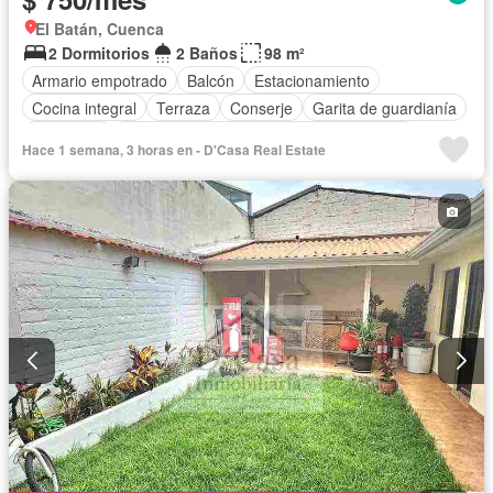
El Batán, Cuenca
2 Dormitorios
2 Baños
98 m²
Armario empotrado
Balcón
Estacionamiento
Cocina integral
Terraza
Conserje
Garita de guardianía
Seguridad
Acceso para personas con discapacidad
Hace 1 semana, 3 horas en - D'Casa Real Estate
Ascensor
Gas natural
Parcialmente amoblado