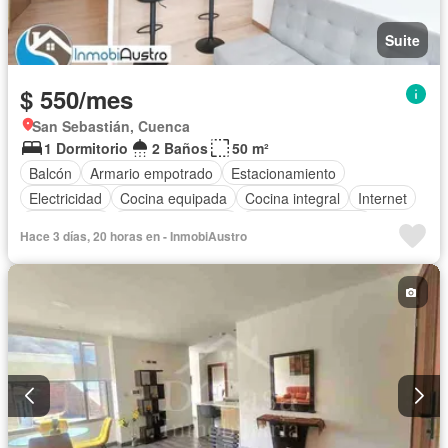
Suite
$ 550/mes
San Sebastián, Cuenca
1 Dormitorio
2 Baños
50 m²
Balcón
Armario empotrado
Estacionamiento
Electricidad
Cocina equipada
Cocina integral
Internet
Gas natural
Vista panorámica
Cuarto de servicio
Hace 3 días, 20 horas en - InmobiAustro
Terraza
Agua
Patio
Área para niños
Conserje
Acceso para personas con discapacidad
Jardín
Garita de guardianía
Ascensor
Seguridad
Completamente amoblado