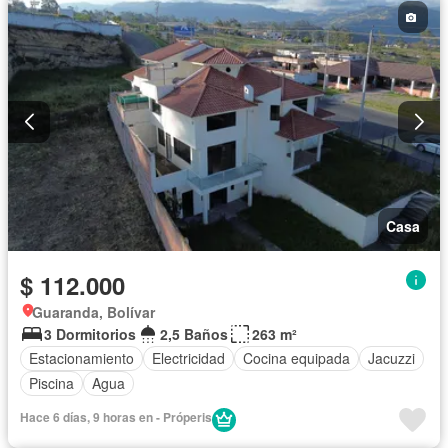
Casa
$ 112.000
Guaranda, Bolívar
3 Dormitorios
2,5 Baños
263 m²
Estacionamiento
Electricidad
Cocina equipada
Jacuzzi
Piscina
Agua
Hace 6 días, 9 horas en - Próperis