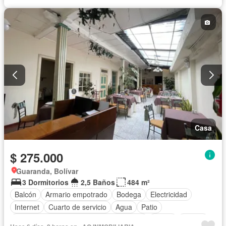
Casa
$ 275.000
Guaranda, Bolívar
3 Dormitorios
2,5 Baños
484 m²
Balcón
Armario empotrado
Bodega
Electricidad
Internet
Cuarto de servicio
Agua
Patio
Acceso para personas con discapacidad
Jardín
Parrilla