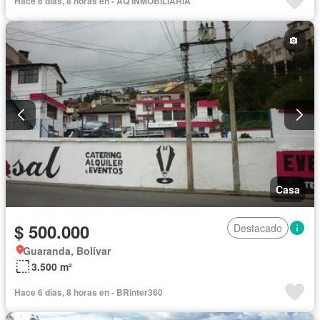
Hace 6 días, 8 horas en - AQ INMOBILIARIA
Garita de guardianía
Seguridad
Sin amoblar
Casa
$ 500.000
Destacado
Guaranda, Bolívar
3.500 m²
Hace 6 días, 8 horas en - BRinter360