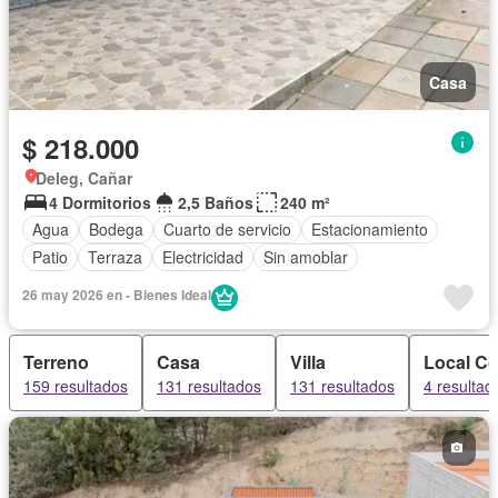
Casa
$ 218.000
Deleg, Cañar
4 Dormitorios
2,5 Baños
240 m²
Agua
Bodega
Cuarto de servicio
Estacionamiento
Patio
Terraza
Electricidad
Sin amoblar
26 may 2026 en - Bienes Ideal
Terreno
Casa
Villa
Local Co
159 resultados
131 resultados
131 resultados
4 resultad