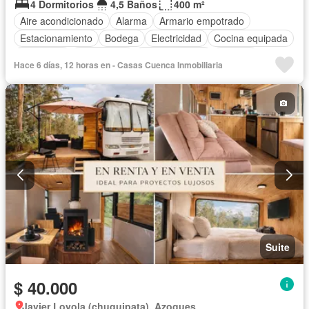
4 Dormitorios
4,5 Baños
400 m²
Aire acondicionado
Alarma
Armario empotrado
Estacionamiento
Bodega
Electricidad
Cocina equipada
Chimenea
Calefacción
Cocina integral
Internet
Hace 6 días, 12 horas en - Casas Cuenca Inmobiliaria
Gas natural
Vista panorámica
Cuarto de servicio
Agua
Patio
Área para niños
Conserje
Acceso para personas con discapacidad
Jardín
Parrilla
Parcialmente amoblado
Suite
$ 40.000
Javier Loyola (chuquipata), Azogues