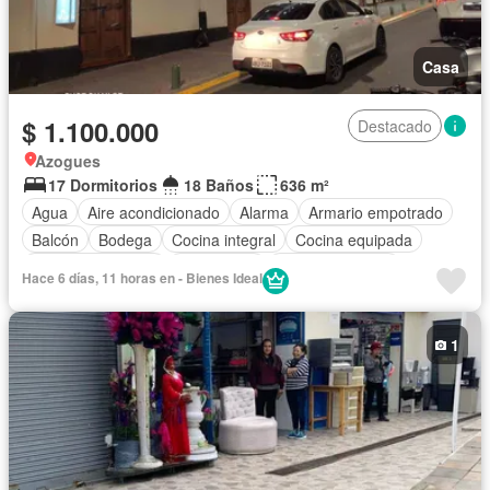
Casa
$ 1.100.000
Destacado
Azogues
17 Dormitorios
18 Baños
636 m²
Agua
Aire acondicionado
Alarma
Armario empotrado
Balcón
Bodega
Cocina integral
Cocina equipada
Cuarto de servicio
Electricidad
Estacionamiento
Hace 6 días, 11 horas en - Bienes Ideal
Gas natural
Garita de guardianía
Internet
Conserje
Seguridad
Wifi
Completamente amoblado
1