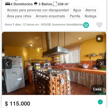
4 Dormitorios
3 Baños
238 m²
Acceso para personas con discapacidad
Agua
Alarma
Área para niños
Armario empotrado
Parrilla
Bodega
Cocina integral
Electricidad
Estacionamiento
Hace 3 días, 12 horas en - HOUSE Asesores Inmobiiarios
Gas natural
Internet
Jardín
Patio
Terraza
Vista panorámica
Parcialmente amoblado
Casa
$ 115.000