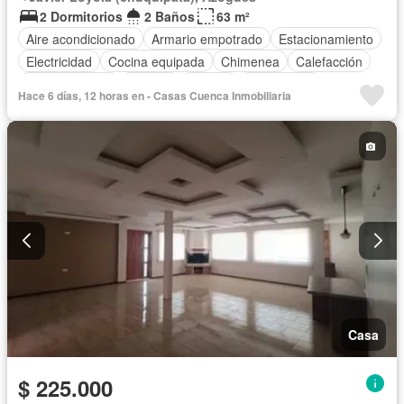
2 Dormitorios
2 Baños
63 m²
Aire acondicionado
Armario empotrado
Estacionamiento
Electricidad
Cocina equipada
Chimenea
Calefacción
Cocina integral
Internet
Jacuzzi
Gas natural
Hace 6 días, 12 horas en - Casas Cuenca Inmobiliaria
Vista panorámica
Terraza
Área para niños
Agua
Jardín
Parrilla
Wifi
Casa
$ 225.000