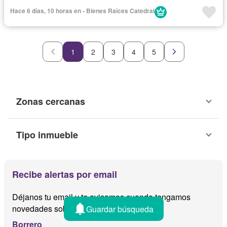
Hace 6 días, 10 horas en - Bienes Raíces Catedral
1
2
3
4
5
Zonas cercanas
Tipo inmueble
Recibe alertas por email
Déjanos tu email y te avisamos cuando tengamos
novedades sobre
Guardar búsqueda
Borrero