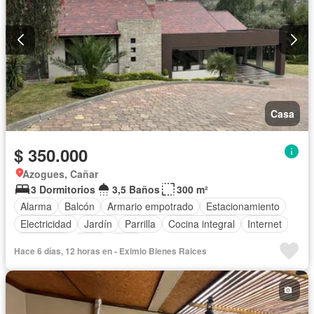
Casa
$ 350.000
Azogues, Cañar
3 Dormitorios
3,5 Baños
300 m²
Alarma
Balcón
Armario empotrado
Estacionamiento
Electricidad
Jardín
Parrilla
Cocina integral
Internet
Seguridad
Agua
Patio
Hace 6 días, 12 horas en - Eximio Bienes Raices