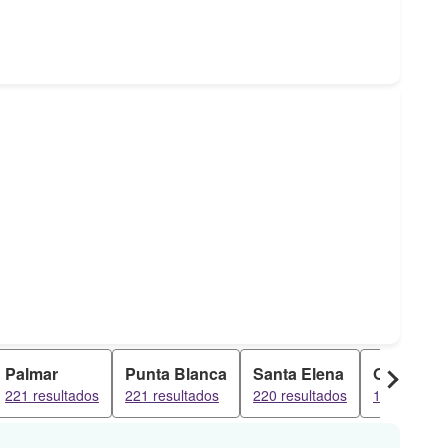
Palmar
Punta Blanca
Santa Elena
Olmedo
221 resultados
221 resultados
220 resultados
104 resulta