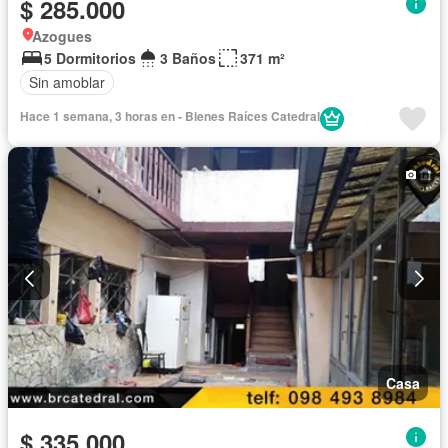
$ 285.000
Azogues
5 Dormitorios
3 Baños
371 m²
Sin amoblar
Hace 1 semana, 3 horas en - Bienes Raíces Catedral
Casa
$ 335.000