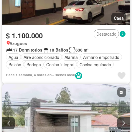
Casa
$ 1.100.000
Destacado
Azogues
17 Dormitorios
18 Baños
636 m²
Agua
Aire acondicionado
Alarma
Armario empotrado
Balcón
Bodega
Cocina integral
Cocina equipada
Cuarto de servicio
Electricidad
Estacionamiento
Hace 1 semana, 4 horas en - Bienes Ideal
Gas natural
Garita de guardianía
Internet
Conserje
Seguridad
Wifi
Completamente amoblado