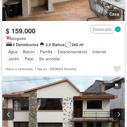
Casa
$ 159.000
Destacado
Azogues
4 Dormitorios
3,5 Baños
260 m²
Agua
Balcón
Parrilla
Estacionamiento
Internet
Jardín
Patio
Sin amoblar
Hace 2 semanas, 1 día en - RE/MAX Destiny