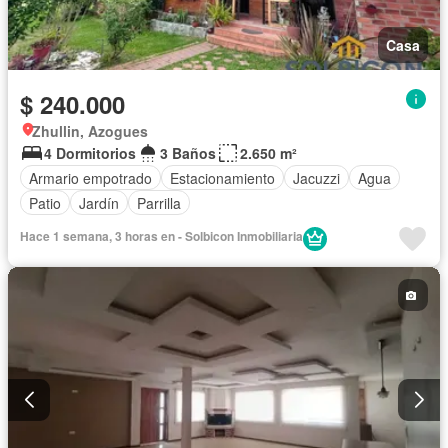
Casa
$ 240.000
Zhullin, Azogues
4 Dormitorios
3 Baños
2.650 m²
Armario empotrado
Estacionamiento
Jacuzzi
Agua
Patio
Jardín
Parrilla
Hace 1 semana, 3 horas en - Solbicon Inmobiliaria