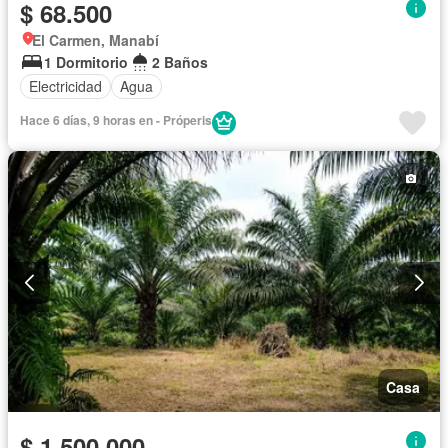
$ 68.500
El Carmen, Manabí
1 Dormitorio
2 Baños
Electricidad
Agua
Hace 6 días, 9 horas en - Próperis
Casa
$ 1.500.000