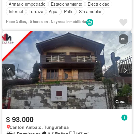
Armario empotrado
Estacionamiento
Electricidad
Internet
Terraza
Agua
Patio
Sin amoblar
Hace 3 días, 10 horas en - Neyresa Inmobiliaria
Casa
$ 93.000
Cantón Ambato, Tungurahua
3 Dormitorios
2,5 Baños
447 m²