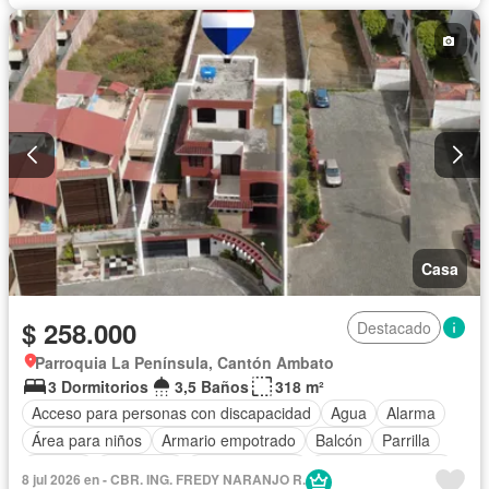
Casa
$ 258.000
Destacado
Parroquia La Península, Cantón Ambato
3 Dormitorios
3,5 Baños
318 m²
Acceso para personas con discapacidad
Agua
Alarma
Área para niños
Armario empotrado
Balcón
Parrilla
Bodega
Chimenea
Cocina integral
Cuarto de servicio
8 jul 2026 en - CBR. ING. FREDY NARANJO R.