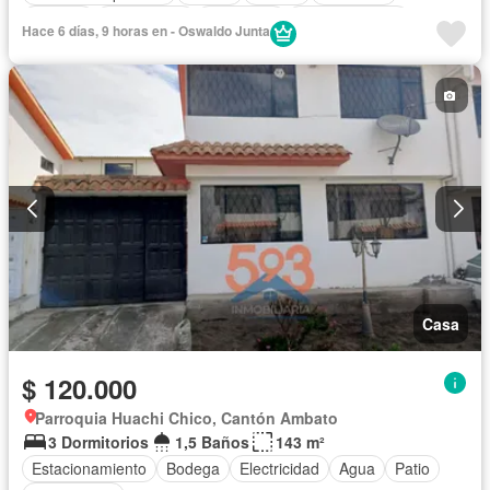
Bodega
Calefacción
Chimenea
Cocina integral
Hace 6 días, 9 horas en - Oswaldo Junta
Cocina equipada
Cuarto de servicio
Electricidad
Estacionamiento
Gas natural
Garita de guardianía
Internet
Jardín
Patio
Conserje
Sauna
Seguridad
Terraza
Vista panorámica
Wifi
Casa
$ 120.000
Parroquia Huachi Chico, Cantón Ambato
3 Dormitorios
1,5 Baños
143 m²
Estacionamiento
Bodega
Electricidad
Agua
Patio