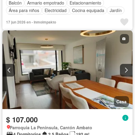
Balcón
Armario empotrado
Estacionamiento
Área para niños
Electricidad
Cocina equipada
Jardín
Parrilla
Internet
Gas natural
17 jun 2026 en - Inmoimpakto
Casa
$ 107.000
Parroquia La Península, Cantón Ambato
4 Dormitorios
2,5 Baños
192 m²