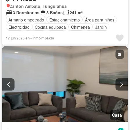
Cantón Ambato, Tungurahua
3 Dormitorios
3 Baños
241 m²
Armario empotrado
Estacionamiento
Área para niños
Electricidad
Cocina equipada
Chimenea
Jardín
Parrilla
Gimnasio
Internet
Jacuzzi
Seguridad
17 jun 2026 en - Inmoimpakto
Piscina
Casa