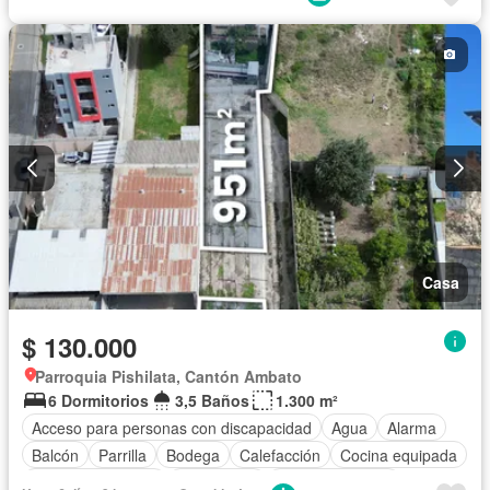
Electricidad
Estacionamiento
Gas natural
Garita de guardianía
Internet
Jacuzzi
Jardín
Patio
Conserje
Seguridad
Terraza
Vista panorámica
Sin amoblar
Casa
$ 130.000
Parroquia Pishilata, Cantón Ambato
6 Dormitorios
3,5 Baños
1.300 m²
Acceso para personas con discapacidad
Agua
Alarma
Balcón
Parrilla
Bodega
Calefacción
Cocina equipada
Cuarto de servicio
Electricidad
Estacionamiento