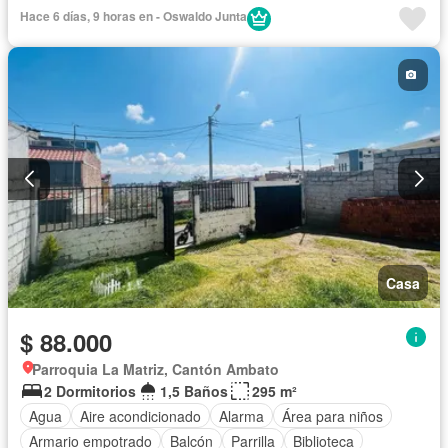
Electricidad
Estacionamiento
Gas natural
Hace 6 días, 9 horas en - Oswaldo Junta
Garita de guardianía
Internet
Jardín
Patio
Conserje
Seguridad
Terraza
Vista panorámica
Wifi
Sin amoblar
Casa
$ 88.000
Parroquia La Matriz, Cantón Ambato
2 Dormitorios
1,5 Baños
295 m²
Agua
Aire acondicionado
Alarma
Área para niños
Armario empotrado
Balcón
Parrilla
Biblioteca