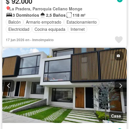
$ 92.000
La Pradera, Parroquia Celiano Monge
3 Dormitorios
2,5 Baños
118 m²
Balcón
Armario empotrado
Estacionamiento
Electricidad
Cocina equipada
Internet
17 jun 2026 en - Inmoimpakto
Casa