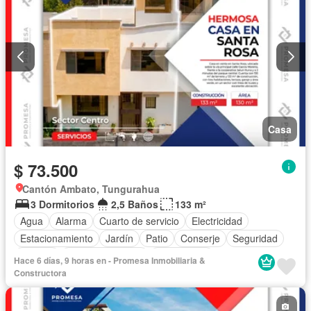
Casa
$ 73.500
Cantón Ambato, Tungurahua
3 Dormitorios
2,5 Baños
133 m²
Agua
Alarma
Cuarto de servicio
Electricidad
Estacionamiento
Jardín
Patio
Conserje
Seguridad
Terraza
Vista panorámica
Sin amoblar
Hace 6 días, 9 horas en - Promesa Inmobiliaria &
Constructora