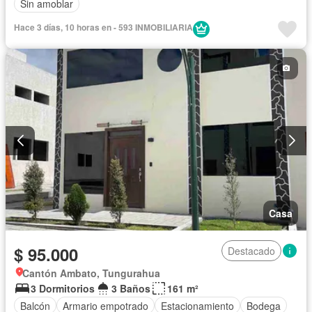
Sin amoblar
Hace 3 días, 10 horas en - 593 INMOBILIARIA
Casa
$ 95.000
Destacado
Cantón Ambato, Tungurahua
3 Dormitorios
3 Baños
161 m²
Balcón
Armario empotrado
Estacionamiento
Bodega