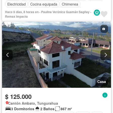
Electricidad
Cocina equipada
Chimenea
Cocina integral
Internet
Vista panorámica
Hace 6 días, 8 horas en - Paulina Verónica Guamán Sagñay -
Cuarto de servicio
Terraza
Agua
Patio
Remax Impacta
Área para niños
Jardín
Biblioteca
Garita de guardianía
Seguridad
Casa
$ 125.000
Cantón Ambato, Tungurahua
3 Dormitorios
2 Baños
867 m²