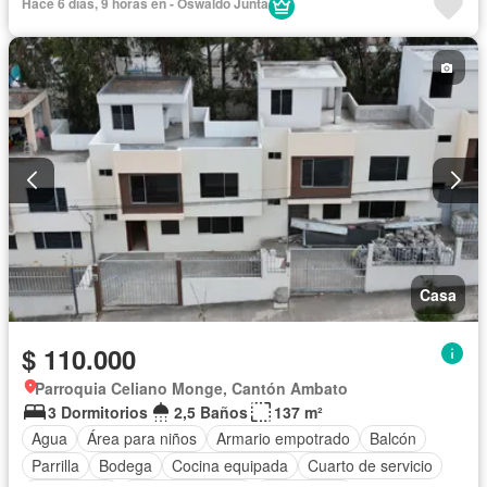
Hace 6 días, 9 horas en - Oswaldo Junta
Gas natural
Garita de guardianía
Internet
Jardín
Patio
Seguridad
Terraza
Vista panorámica
Wifi
Sin amoblar
Casa
$ 110.000
Parroquia Celiano Monge, Cantón Ambato
3 Dormitorios
2,5 Baños
137 m²
Agua
Área para niños
Armario empotrado
Balcón
Parrilla
Bodega
Cocina equipada
Cuarto de servicio