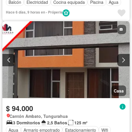
Balcón
Electricidad
Cocina equipada
Piscina
Agua
Hace 6 días, 9 horas en - Próperis
Casa
$ 94.000
Cantón Ambato, Tungurahua
3 Dormitorios
2,5 Baños
125 m²
Agua
Armario empotrado
Estacionamiento
Wifi