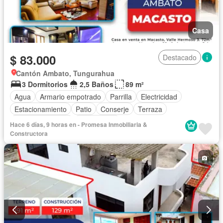
Casa
$ 83.000
Destacado
Cantón Ambato, Tungurahua
3 Dormitorios
2,5 Baños
89 m²
Agua
Armario empotrado
Parrilla
Electricidad
Estacionamiento
Patio
Conserje
Terraza
Vista panorámica
Sin amoblar
Hace 6 días, 9 horas en - Promesa Inmobiliaria &
Constructora