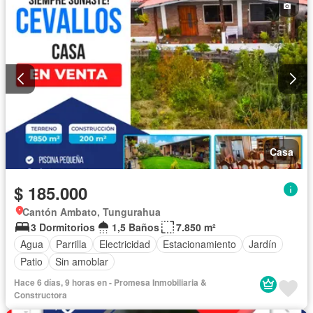
Casa
$ 185.000
Cantón Ambato, Tungurahua
3 Dormitorios
1,5 Baños
7.850 m²
Agua
Parrilla
Electricidad
Estacionamiento
Jardín
Patio
Sin amoblar
Hace 6 días, 9 horas en - Promesa Inmobiliaria &
Constructora