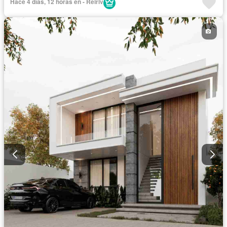
Hace 4 días, 12 horas en - Reiriv
Garita de guardianía
Gimnasio
Seguridad
Piscina
Cancha de tenis