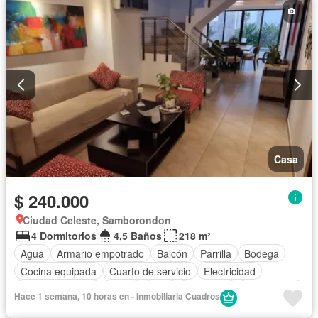
Casa
$ 240.000
Ciudad Celeste, Samborondon
4 Dormitorios
4,5 Baños
218 m²
Agua
Armario empotrado
Balcón
Parrilla
Bodega
Cocina equipada
Cuarto de servicio
Electricidad
Estacionamiento
Jardín
Patio
Seguridad
Sin amoblar
Hace 1 semana, 10 horas en - Inmobiliaria Cuadros