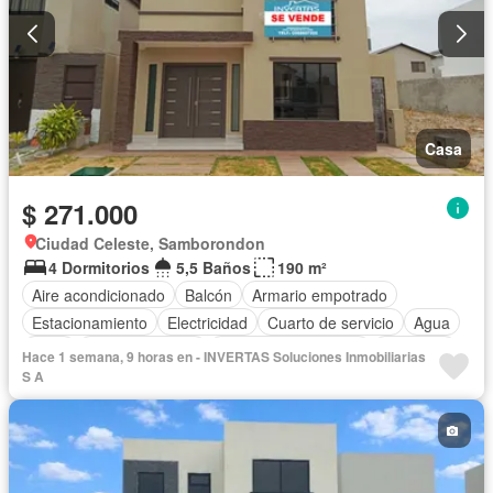
Casa
$ 271.000
Ciudad Celeste, Samborondon
4 Dormitorios
5,5 Baños
190 m²
Aire acondicionado
Balcón
Armario empotrado
Estacionamiento
Electricidad
Cuarto de servicio
Agua
Patio
Área para niños
Garita de guardianía
Gimnasio
Hace 1 semana, 9 horas en - INVERTAS Soluciones Inmobiliarias
Seguridad
Piscina
Cancha de tenis
Sin amoblar
S A