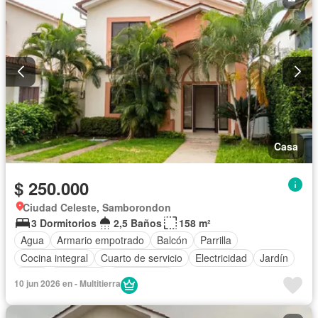
Casa
$ 250.000
Ciudad Celeste, Samborondon
3 Dormitorios
2,5 Baños
158 m²
Agua
Armario empotrado
Balcón
Parrilla
Cocina integral
Cuarto de servicio
Electricidad
Jardín
Patio
Seguridad
Sin amoblar
10 jun 2026 en - Multitierra