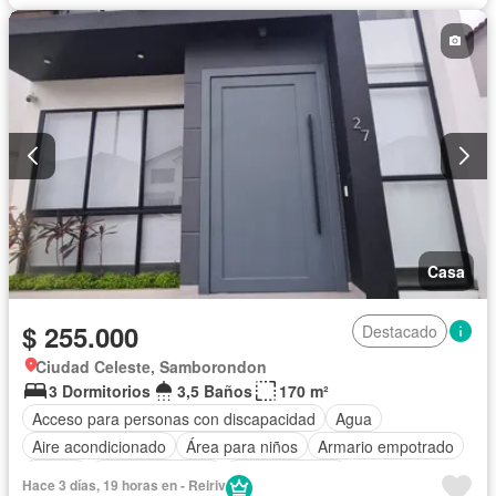
Seguridad
Wifi
Sin amoblar
Casa
$ 255.000
Destacado
Ciudad Celeste, Samborondon
3 Dormitorios
3,5 Baños
170 m²
Acceso para personas con discapacidad
Agua
Aire acondicionado
Área para niños
Armario empotrado
Balcón
Cancha de tenis
Cocina integral
Hace 3 días, 19 horas en - Reiriv