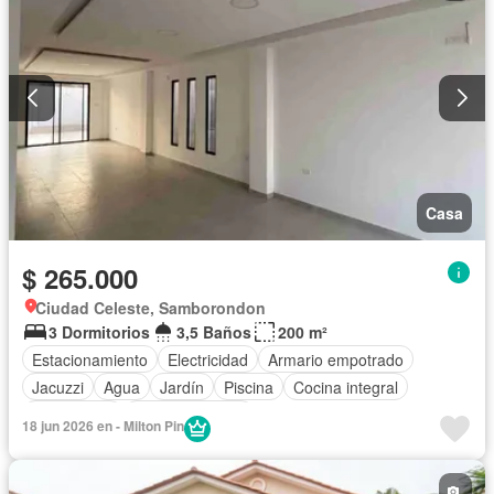
Casa
$ 265.000
Ciudad Celeste, Samborondon
3 Dormitorios
3,5 Baños
200 m²
Estacionamiento
Electricidad
Armario empotrado
Jacuzzi
Agua
Jardín
Piscina
Cocina integral
Gas natural
Área para niños
18 jun 2026 en - Milton Pin
Acceso para personas con discapacidad
Garita de guardianía
Gimnasio
Solo familias