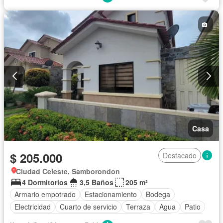
Cocina equipada
Cuarto de servicio
Electricidad
Estacionamiento
Gas natural
Gimnasio
Garita de guardianía
Jardín
Patio
Piscina
Seguridad
Parcialmente amoblado
Casa
$ 205.000
Destacado
Ciudad Celeste, Samborondon
4 Dormitorios
3,5 Baños
205 m²
Armario empotrado
Estacionamiento
Bodega
Electricidad
Cuarto de servicio
Terraza
Agua
Patio
Acceso para personas con discapacidad
Jardín
Parrilla