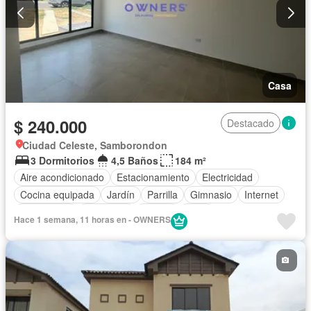
Casa
$ 240.000
Destacado
Ciudad Celeste, Samborondon
3 Dormitorios
4,5 Baños
184 m²
Aire acondicionado
Estacionamiento
Electricidad
Cocina equipada
Jardín
Parrilla
Gimnasio
Internet
Gas natural
Seguridad
Piscina
Agua
Hace 1 semana, 11 horas en - OWNERS