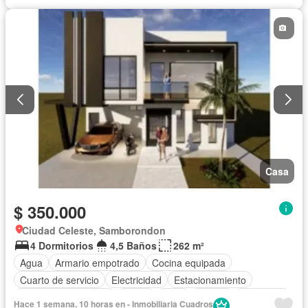
Casa
$ 350.000
Ciudad Celeste, Samborondon
4 Dormitorios
4,5 Baños
262 m²
Agua
Armario empotrado
Cocina equipada
Cuarto de servicio
Electricidad
Estacionamiento
Garita de guardianía
Jardín
Patio
Piscina
Seguridad
Hace 1 semana, 10 horas en - Inmobiliaria Cuadros