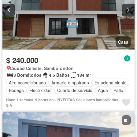
Casa
$ 240.000
Ciudad Celeste, Samborondón
3 Dormitorios
4,5 Baños
184 m²
Aire acondicionado
Armario empotrado
Estacionamiento
Bodega
Electricidad
Cuarto de servicio
Agua
Patio
Área para niños
Garita de guardianía
Seguridad
Hace 1 semana, 9 horas en - INVERTAS Soluciones Inmobiliarias
Piscina
Cancha de tenis
Sin amoblar
S A