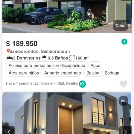
Casa
$ 189.950
Samborondón, Samborondon
3 Dormitorios
3,5 Baños
160 m²
Acceso para personas con discapacidad
Agua
Área para niños
Armario empotrado
Balcón
Bodega
Cancha de tenis
Cuarto de servicio
Gimnasio
Hace 1 semana, 22 horas en - GML Realtor
Garita de guardianía
Internet
Jardín
Patio
Piscina
Conserje
Seguridad
Sin amoblar