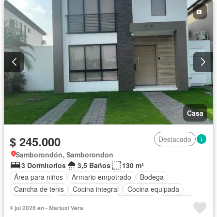
Casa
$ 245.000
Destacado
Samborondón, Samborondon
3 Dormitorios
3,5 Baños
130 m²
Área para niños
Armario empotrado
Bodega
Cancha de tenis
Cocina integral
Cocina equipada
Electricidad
Estacionamiento
Gas natural
Gimnasio
4 jul 2026 en - Mariuxi Vera
Garita de guardianía
Internet
Patio
Piscina
Conserje