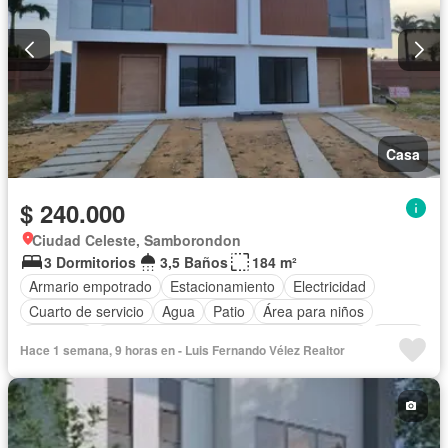
Casa
$ 240.000
Ciudad Celeste, Samborondon
3 Dormitorios
3,5 Baños
184 m²
Armario empotrado
Estacionamiento
Electricidad
Cuarto de servicio
Agua
Patio
Área para niños
Conserje
Acceso para personas con discapacidad
Jardín
Hace 1 semana, 9 horas en - Luis Fernando Vélez Realtor
Parrilla
Garita de guardianía
Gimnasio
Seguridad
Piscina
Cancha de tenis
Sin amoblar