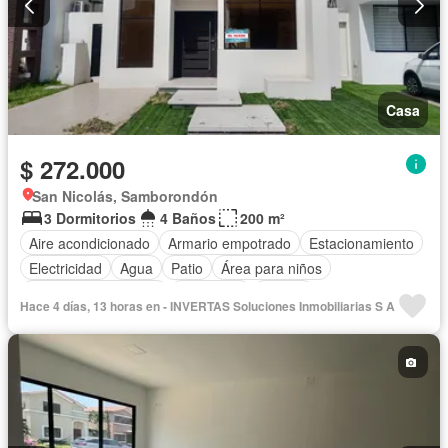
Casa
$ 272.000
San Nicolás, Samborondón
3 Dormitorios
4 Baños
200 m²
Aire acondicionado
Armario empotrado
Estacionamiento
Electricidad
Agua
Patio
Área para niños
Garita de guardianía
Seguridad
Piscina
Hace 4 días, 13 horas en - INVERTAS Soluciones Inmobiliarias S A
Cancha de tenis
Sin amoblar