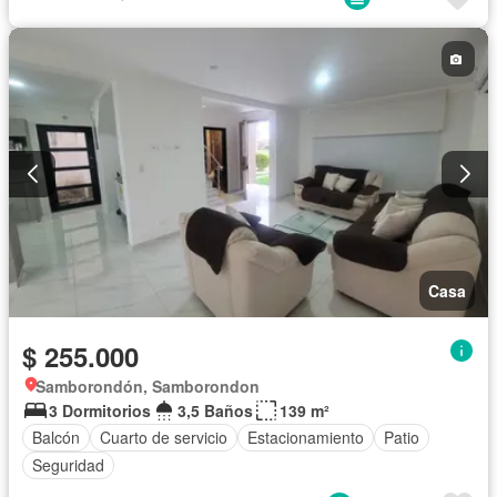
Sin amoblar
Casa
$ 255.000
Samborondón, Samborondon
3 Dormitorios
3,5 Baños
139 m²
Balcón
Cuarto de servicio
Estacionamiento
Patio
Seguridad