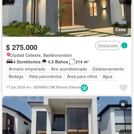
Casa
$ 275.000
Destacado
Ciudad Celeste, Samborondon
4 Dormitorios
4,5 Baños
214 m²
Armario empotrado
Aire acondicionado
Estacionamiento
Bodega
Vista panorámica
Área para niños
Agua
Patio
Cuarto de servicio
Parrilla
Jardín
Gimnasio
17 jun 2026 en - SERMACOM Bienes Raices
Seguridad
Piscina
Cancha de tenis