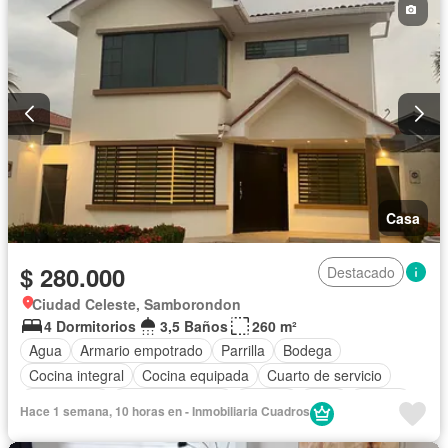
Casa
$ 280.000
Destacado
Ciudad Celeste, Samborondon
4 Dormitorios
3,5 Baños
260 m²
Agua
Armario empotrado
Parrilla
Bodega
Cocina integral
Cocina equipada
Cuarto de servicio
Electricidad
Estacionamiento
Jacuzzi
Patio
Piscina
Hace 1 semana, 10 horas en - Inmobiliaria Cuadros
Seguridad
Sin amoblar