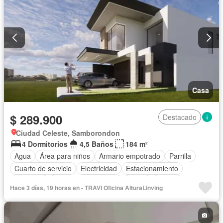
Casa
$ 289.900
Destacado
Ciudad Celeste, Samborondon
4 Dormitorios
4,5 Baños
184 m²
Agua
Área para niños
Armario empotrado
Parrilla
Cuarto de servicio
Electricidad
Estacionamiento
Gimnasio
Garita de guardianía
Jardín
Piscina
Hace 3 días, 19 horas en - TRAVI Oficina AlturaLinving
Seguridad