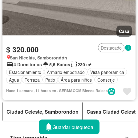
Casa
$ 320.000
Destacado
San Nicolás, Samborondón
4 Dormitorios
5,5 Baños
230 m²
Estacionamiento
Armario empotrado
Vista panorámica
Agua
Terraza
Patio
Área para niños
Conserje
Jardín
Garita de guardianía
Seguridad
Hace 1 semana, 11 horas en - SERMACOM Bienes Raices
Cancha de tenis
Piscina
Ciudad Celeste, Samborondón
Casas Ciudad Celest
Guardar búsqueda
Tipo inmueble