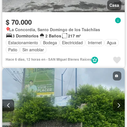
Casa
$ 70.000
La Concordia, Santo Domingo de los Tsáchilas
3 Dormitorios
2 Baños
217 m²
Estacionamiento
Bodega
Electricidad
Internet
Agua
Patio
Sin amoblar
Hace 6 días, 12 horas en - SAN Miguel Bienes Raíces