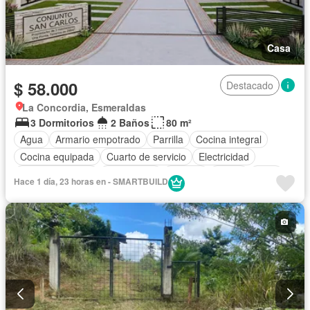
Casa
$ 58.000
Destacado
La Concordia, Esmeraldas
3 Dormitorios
2 Baños
80 m²
Agua
Armario empotrado
Parrilla
Cocina integral
Cocina equipada
Cuarto de servicio
Electricidad
Estacionamiento
Gas natural
Internet
Jardín
Patio
Hace 1 día, 23 horas en - SMARTBUILD
Conserje
Seguridad
Terraza
Wifi
Completamente amoblado