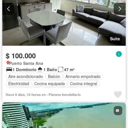
Suite
$ 100.000
Puerto Santa Ana
1 Dormitorio
1 Baño
47 m²
Aire acondicionado
Balcón
Armario empotrado
Electricidad
Cocina equipada
Cocina integral
Vista panorámica
Agua
Conserje
Hace 6 días, 10 horas en - Planeta Inmobiliario
Acceso para personas con discapacidad
Garita de guardianía
Gimnasio
Ascensor
Seguridad
Piscina
Completamente amoblado