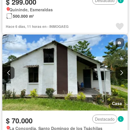
$ 299.000
Destacado
Quininde, Esmeraldas
500.000 m²
Hace 6 días, 11 horas en - INMOGAEG
Casa
$ 70.000
Destacado
La Concordia, Santo Domingo de los Tsáchilas