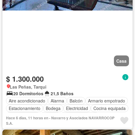
Casa
$ 1.300.000
Las Peñas, Tarqui
20 Dormitorios
21,5 Baños
Aire acondicionado
Alarma
Balcón
Armario empotrado
Estacionamiento
Bodega
Electricidad
Cocina equipada
Cocina integral
Internet
Vista panorámica
Hace 6 días, 11 horas en - Navarro y Asociados NAVARROCOP
Cuarto de servicio
Terraza
Agua
Patio
Jardín
S.A.
Garita de guardianía
Seguridad