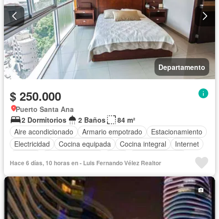
Departamento
$ 250.000
Puerto Santa Ana
2 Dormitorios
2 Baños
84 m²
Aire acondicionado
Armario empotrado
Estacionamiento
Electricidad
Cocina equipada
Cocina integral
Internet
Jacuzzi
Vista panorámica
Agua
Área para niños
Hace 6 días, 10 horas en - Luis Fernando Vélez Realtor
Conserje
Acceso para personas con discapacidad
Parrilla
Garita de guardianía
Gimnasio
Ascensor
Sauna
Seguridad
Piscina
Completamente amoblado