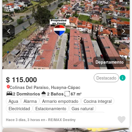
Departamento
$ 115.000
Destacado
Colinas Del Paraiso, Huayna-Cápac
2 Dormitorios
2 Baños
67 m²
Agua
Alarma
Armario empotrado
Cocina integral
Electricidad
Estacionamiento
Gas natural
Garita de guardianía
Internet
Patio
Conserje
Hace 3 días, 3 horas en - RE/MAX Destiny
Seguridad
Vista panorámica
Wifi
Parcialmente amoblado