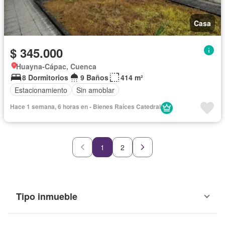
Casa
$ 345.000
Huayna-Cápac, Cuenca
8 Dormitorios
9 Baños
414 m²
Estacionamiento
Sin amoblar
Hace 1 semana, 6 horas en - Bienes Raíces Catedral
1
2
Tipo inmueble