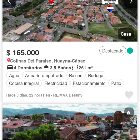
Casa
$ 165.000
Destacado
Colinas Del Paraiso, Huayna-Cápac
4 Dormitorios
3,5 Baños
261 m²
Agua
Armario empotrado
Balcón
Bodega
Cocina integral
Electricidad
Estacionamiento
Patio
Parcialmente amoblado
Hace 3 días, 22 horas en - RE/MAX Destiny