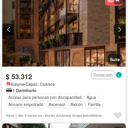
Nuevo
Suite
$ 53.312
Destacado
Huayna-Cápac, Cuenca
1 Dormitorio
Acceso para personas con discapacidad
Agua
Armario empotrado
Ascensor
Balcón
Parrilla
Cuarto de servicio
Estacionamiento
Gas natural
Hace 1 día, 3 horas en - Xavier Amoroso Grupo Inmobiliario
Gimnasio
Garita de guardianía
Jacuzzi
Jardín
Patio
Conserje
Seguridad
Terraza
Vista panorámica
Wifi