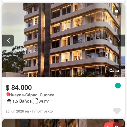
Casa
$ 84.000
Huayna-Cápac, Cuenca
1,5 Baños
34 m²
25 jun 2026 en - Inmoimpakto