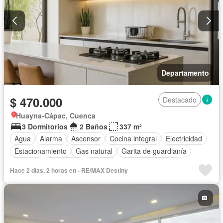
Departamento
$ 470.000
Destacado
Huayna-Cápac, Cuenca
3 Dormitorios
2 Baños
337 m²
Agua
Alarma
Ascensor
Cocina integral
Electricidad
Estacionamiento
Gas natural
Garita de guardianía
Internet
Seguridad
Terraza
Vista panorámica
Hace 2 días, 2 horas en - RE/MAX Destiny
Parcialmente amoblado