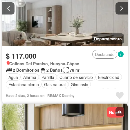
Departamento
$ 117.000
Destacado
Colinas Del Paraiso, Huayna-Cápac
2 Dormitorios
2 Baños
78 m²
Agua
Alarma
Parrilla
Cuarto de servicio
Electricidad
Estacionamiento
Gas natural
Gimnasio
Garita de guardianía
Internet
Vista panorámica
Wifi
Hace 2 días, 2 horas en - RE/MAX Destiny
Parcialmente amoblado
Nuevo