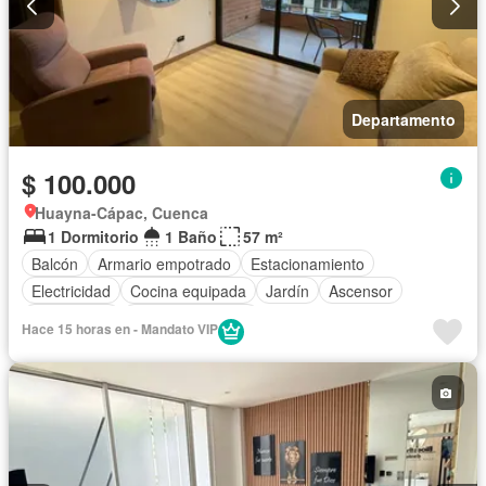
Departamento
$ 100.000
Huayna-Cápac, Cuenca
1 Dormitorio
1 Baño
57 m²
Balcón
Armario empotrado
Estacionamiento
Electricidad
Cocina equipada
Jardín
Ascensor
Gas natural
Vista panorámica
Hace 15 horas en - Mandato VIP