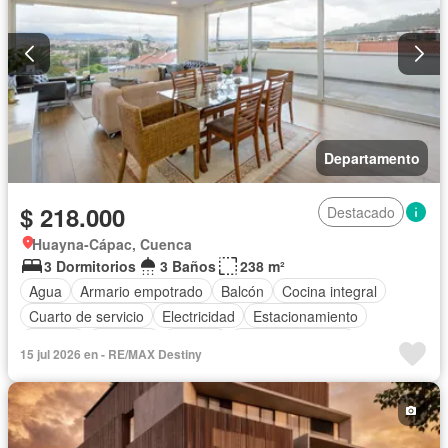
Departamento
$ 218.000
Destacado
Huayna-Cápac, Cuenca
3 Dormitorios
3 Baños
238 m²
Agua
Armario empotrado
Balcón
Cocina integral
Cuarto de servicio
Electricidad
Estacionamiento
Internet
Conserje
Terraza
Vista panorámica
15 jul 2026 en - RE/MAX Destiny
Sin amoblar