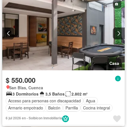
Casa
$ 550.000
San Blas, Cuenca
3 Dormitorios
3,5 Baños
2.802 m²
Acceso para personas con discapacidad
Agua
Armario empotrado
Balcón
Parrilla
Cocina integral
Cocina equipada
Cuarto de servicio
Electricidad
6 jul 2026 en - Solbicon Inmobiliaria
Estacionamiento
Internet
Jacuzzi
Terraza