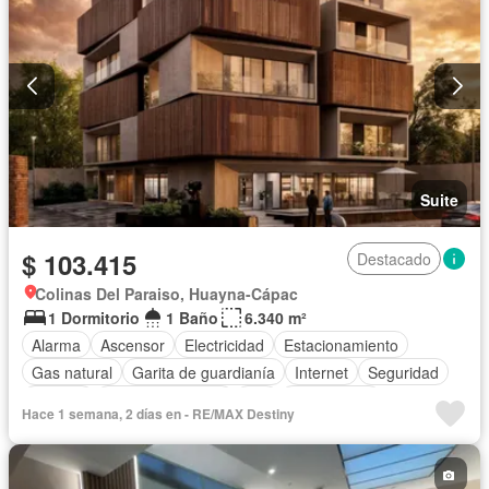
Suite
$ 103.415
Destacado
Colinas Del Paraiso, Huayna-Cápac
1 Dormitorio
1 Baño
6.340 m²
Alarma
Ascensor
Electricidad
Estacionamiento
Gas natural
Garita de guardianía
Internet
Seguridad
Terraza
Vista panorámica
Wifi
Sin amoblar
Hace 1 semana, 2 días en - RE/MAX Destiny