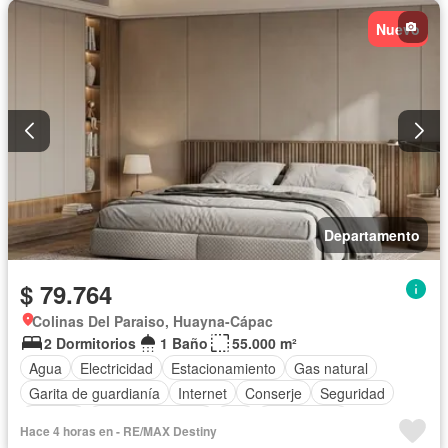
Vista panorámica
Wifi
Completamente amoblado
Nuevo
Departamento
$ 79.764
Colinas Del Paraiso, Huayna-Cápac
2 Dormitorios
1 Baño
55.000 m²
Agua
Electricidad
Estacionamiento
Gas natural
Garita de guardianía
Internet
Conserje
Seguridad
Terraza
Vista panorámica
Wifi
Sin amoblar
Hace 4 horas en - RE/MAX Destiny