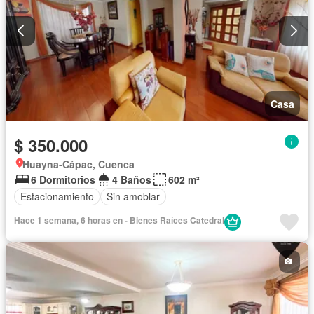
Casa
$ 350.000
Huayna-Cápac, Cuenca
6 Dormitorios
4 Baños
602 m²
Estacionamiento
Sin amoblar
Hace 1 semana, 6 horas en - Bienes Raíces Catedral