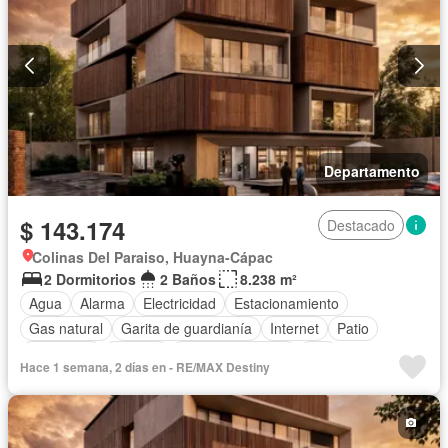
Departamento
$ 143.174
Destacado
Colinas Del Paraiso, Huayna-Cápac
2 Dormitorios
2 Baños
8.238 m²
Agua
Alarma
Electricidad
Estacionamiento
Gas natural
Garita de guardianía
Internet
Patio
Seguridad
Terraza
Vista panorámica
Wifi
Hace 1 semana, 2 días en - RE/MAX Destiny
Sin amoblar