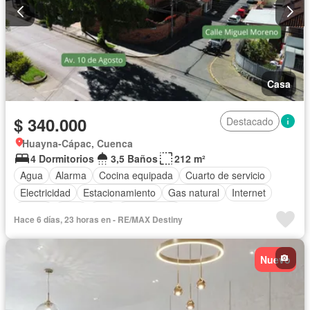
Casa
$ 340.000
Destacado
Huayna-Cápac, Cuenca
4 Dormitorios
3,5 Baños
212 m²
Agua
Alarma
Cocina equipada
Cuarto de servicio
Electricidad
Estacionamiento
Gas natural
Internet
Jardín
Patio
Wifi
Sin amoblar
Hace 6 días, 23 horas en - RE/MAX Destiny
Nuevo