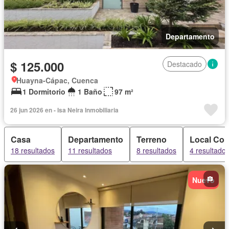
Departamento
$ 125.000
Destacado
Huayna-Cápac, Cuenca
1 Dormitorio
1 Baño
97 m²
26 jun 2026 en - Isa Neira Inmobiliaria
Casa
Departamento
Terreno
Local Com
18 resultados
11 resultados
8 resultados
4 resultado
Nuevo