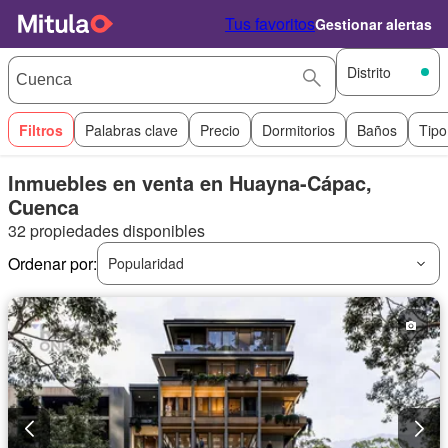
Tus favoritos
Gestionar alertas
Distrito
Filtros
Palabras clave
Precio
Dormitorios
Baños
Tipo
Inmuebles en venta en Huayna-Cápac,
Cuenca
32 propiedades disponibles
Ordenar por:
Popularidad