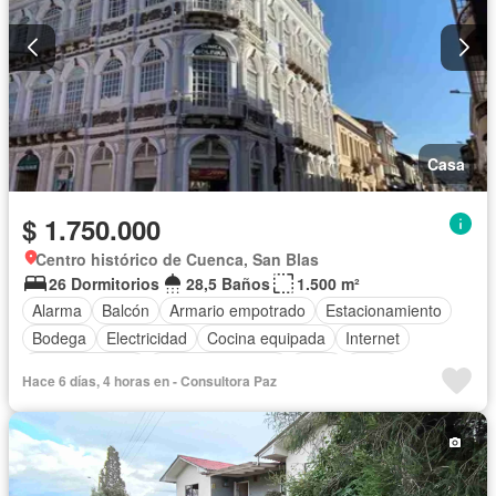
Casa
$ 1.750.000
Centro histórico de Cuenca, San Blas
26 Dormitorios
28,5 Baños
1.500 m²
Alarma
Balcón
Armario empotrado
Estacionamiento
Bodega
Electricidad
Cocina equipada
Internet
Cocina integral
Vista panorámica
Patio
Agua
Hace 6 días, 4 horas en - Consultora Paz
Terraza
Wifi