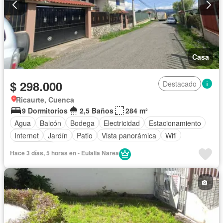
Casa
$ 298.000
Destacado
Ricaurte, Cuenca
9 Dormitorios
2,5 Baños
284 m²
Agua
Balcón
Bodega
Electricidad
Estacionamiento
Internet
Jardín
Patio
Vista panorámica
Wifi
Sin amoblar
Hace 3 días, 5 horas en - Eulalia Narea