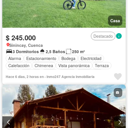
Casa
$ 245.000
Destacado
Sinincay, Cuenca
3 Dormitorios
2,5 Baños
250 m²
Alarma
Estacionamiento
Bodega
Electricidad
Calefacción
Chimenea
Vista panorámica
Terraza
Agua
Conserje
Jardín
Parrilla
Sin amoblar
Hace 6 días, 2 horas en - Inmo247 Agencia Inmobiliaria