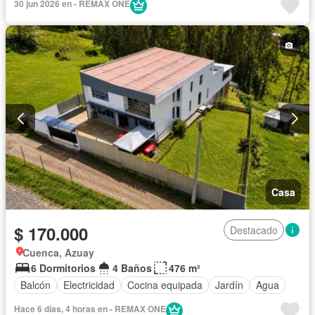
30 jun 2026 en - REMAX ONE
Casa
$ 170.000
Destacado
Cuenca, Azuay
6 Dormitorios
4 Baños
476 m²
Balcón
Electricidad
Cocina equipada
Jardín
Agua
Hace 6 días, 4 horas en - REMAX ONE