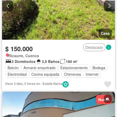
Casa
$ 150.000
Destacado
Ricaurte, Cuenca
3 Dormitorios
3,5 Baños
180 m²
Balcón
Armario empotrado
Estacionamiento
Bodega
Electricidad
Cocina equipada
Chimenea
Internet
Gas natural
Terraza
Agua
Patio
Área para niños
Hace 3 días, 5 horas en - Eulalia Narea
Conserje
Jardín
Parrilla
Garita de guardianía
Seguridad
Parcialmente amoblado
Nuevo