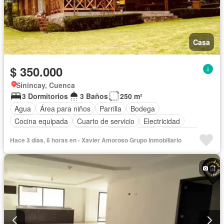
Casa
$ 350.000
Sinincay, Cuenca
3 Dormitorios
3 Baños
250 m²
Agua
Área para niños
Parrilla
Bodega
Cocina equipada
Cuarto de servicio
Electricidad
Estacionamiento
Internet
Jardín
Patio
Seguridad
Hace 3 días, 6 horas en - Xavier Amoroso Grupo Inmobiliario
Terraza
Vista panorámica
Sin amoblar