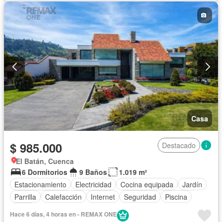
Casa
$ 985.000
Destacado
El Batán, Cuenca
6 Dormitorios
9 Baños
1.019 m²
Estacionamiento
Electricidad
Cocina equipada
Jardín
Parrilla
Calefacción
Internet
Seguridad
Piscina
Agua
Hace 6 días, 4 horas en - REMAX ONE