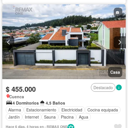
Casa
$ 455.000
Destacado
Cuenca
4 Dormitorios
4,5 Baños
Alarma
Estacionamiento
Electricidad
Cocina equipada
Jardín
Internet
Sauna
Piscina
Agua
Hace 6 días, 4 horas en - REMAX ONE