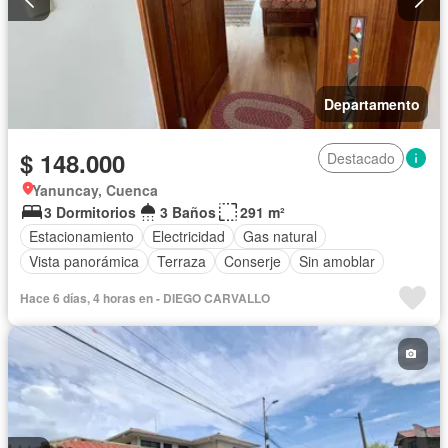
Departamento
$ 148.000
Destacado
Yanuncay, Cuenca
3 Dormitorios
3 Baños
291 m²
Estacionamiento
Electricidad
Gas natural
Vista panorámica
Terraza
Conserje
Sin amoblar
Hace 6 días, 4 horas en - DIEGO CARVALLO