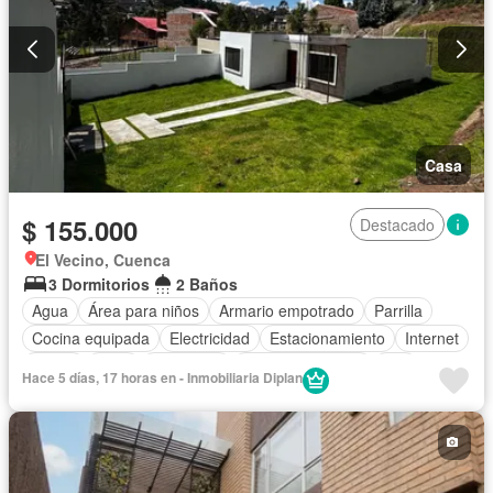
Casa
$ 155.000
Destacado
El Vecino, Cuenca
3 Dormitorios
2 Baños
Agua
Área para niños
Armario empotrado
Parrilla
Cocina equipada
Electricidad
Estacionamiento
Internet
Jardín
Patio
Seguridad
Vista panorámica
Wifi
Hace 5 días, 17 horas en - Inmobiliaria Diplan