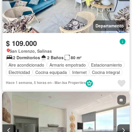
Departamento
$ 109.000
San Lorenzo, Salinas
2 Dormitorios
2 Baños
80 m²
Aire acondicionado
Armario empotrado
Estacionamiento
Electricidad
Cocina equipada
Internet
Cocina integral
Jacuzzi
Vista panorámica
Terraza
Agua
Patio
Hace 1 semana, 5 horas en - Mar-Isa Properties
Área para niños
Conserje
Acceso para personas con discapacidad
Jardín
Parrilla
Garita de guardianía
Gimnasio
Ascensor
Sauna
Seguridad
Piscina
Wifi
Completamente amoblado