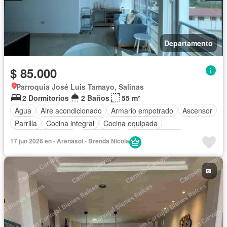
Departamento
$ 85.000
Parroquia José Luis Tamayo, Salinas
2 Dormitorios
2 Baños
55 m²
Agua
Aire acondicionado
Armario empotrado
Ascensor
Parrilla
Cocina integral
Cocina equipada
Cuarto de servicio
Electricidad
Estacionamiento
17 jun 2026 en - Arenasol - Brenda Nicola
Garita de guardianía
Internet
Jardín
Patio
Piscina
Conserje
Seguridad
Vista panorámica
Wifi