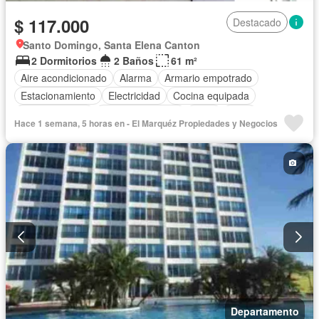
$ 117.000
Destacado
Santo Domingo, Santa Elena Canton
2 Dormitorios
2 Baños
61 m²
Aire acondicionado
Alarma
Armario empotrado
Estacionamiento
Electricidad
Cocina equipada
Cocina integral
Vista panorámica
Agua
Patio
Hace 1 semana, 5 horas en - El Marquéz Propiedades y Negocios
Área para niños
Ascensor
Acceso para personas con discapacidad
Jardín
Parrilla
Garita de guardianía
Gimnasio
Seguridad
Piscina
Completamente amoblado
Departamento