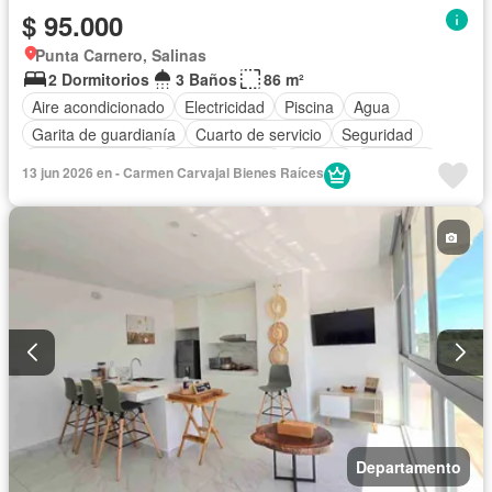
$ 95.000
Punta Carnero, Salinas
2 Dormitorios
3 Baños
86 m²
Aire acondicionado
Electricidad
Piscina
Agua
Garita de guardianía
Cuarto de servicio
Seguridad
Cocina equipada
Cocina integral
Jacuzzi
Ascensor
13 jun 2026 en - Carmen Carvajal Bienes Raíces
Estacionamiento
Vista panorámica
Jardín
Armario empotrado
Completamente amoblado
Departamento