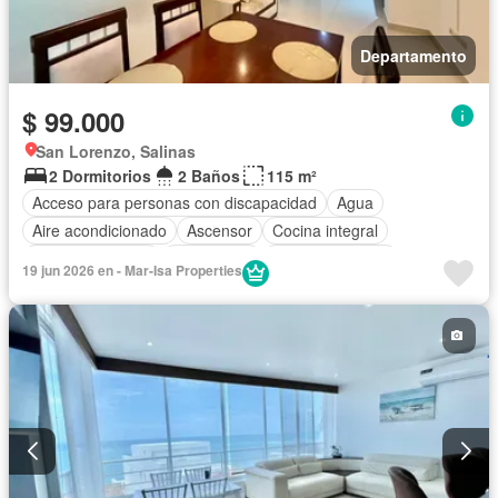
Departamento
$ 99.000
San Lorenzo, Salinas
2 Dormitorios
2 Baños
115 m²
Acceso para personas con discapacidad
Agua
Aire acondicionado
Ascensor
Cocina integral
Cocina equipada
Electricidad
Estacionamiento
19 jun 2026 en - Mar-Isa Properties
Gas natural
Gimnasio
Garita de guardianía
Internet
Jacuzzi
Jardín
Patio
Piscina
Conserje
Sauna
Seguridad
Wifi
Parcialmente amoblado