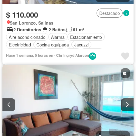
$ 110.000
Destacado
San Lorenzo, Salinas
2 Dormitorios
2 Baños
61 m²
Aire acondicionado
Alarma
Estacionamiento
Electricidad
Cocina equipada
Jacuzzi
Vista panorámica
Terraza
Agua
Conserje
Hace 1 semana, 5 horas en - Cbr Ingryd Alarcón
Acceso para personas con discapacidad
Garita de guardianía
Gimnasio
Ascensor
Sauna
Seguridad
Piscina
Completamente amoblado