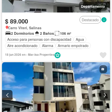
Departamento
$ 89.000
Destacado
Carro Viteri, Salinas
2 Dormitorios
2 Baños
106 m²
Acceso para personas con discapacidad
Agua
Aire acondicionado
Alarma
Armario empotrado
Ascensor
Balcón
Parrilla
Cocina integral
18 jun 2026 en - Mar-Isa Properties
Cocina equipada
Electricidad
Estacionamiento
Garita de guardianía
Internet
Jacuzzi
Patio
Conserje
Terraza
Vista panorámica
Wifi
Parcialmente amoblado