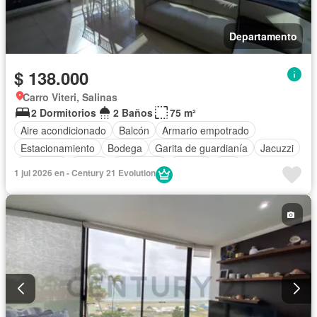
Departamento
$ 138.000
Carro Viteri, Salinas
2 Dormitorios
2 Baños
75 m²
Aire acondicionado
Balcón
Armario empotrado
Estacionamiento
Bodega
Garita de guardianía
Jacuzzi
Ascensor
Sauna
Seguridad
Piscina
Wifi
1 jul 2026 en - Century 21 Evolution
Sin amoblar