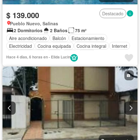
$ 139.000
Destacado
Pueblo Nuevo, Salinas
2 Dormitorios
2 Baños
75 m²
Aire acondicionado
Balcón
Estacionamiento
Electricidad
Cocina equipada
Cocina integral
Internet
Vista panorámica
Agua
Patio
Jardín
Hace 4 días, 6 horas en - Elida Lucin
Garita de guardianía
Ascensor
Seguridad
Piscina
Completamente amoblado