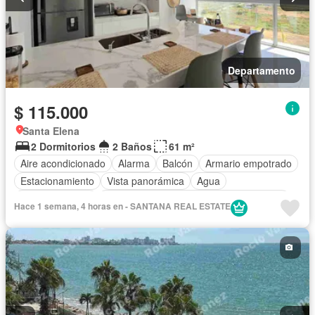
Departamento
$ 115.000
Santa Elena
2 Dormitorios
2 Baños
61 m²
Aire acondicionado
Alarma
Balcón
Armario empotrado
Estacionamiento
Vista panorámica
Agua
Área para niños
Acceso para personas con discapacidad
Hace 1 semana, 4 horas en - SANTANA REAL ESTATE
Jardín
Garita de guardianía
Piscina
Seguridad