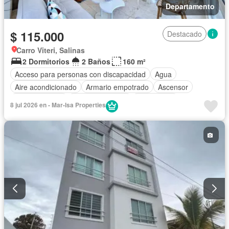
Departamento
$ 115.000
Destacado
Carro Viteri, Salinas
2 Dormitorios
2 Baños
160 m²
Acceso para personas con discapacidad
Agua
Aire acondicionado
Armario empotrado
Ascensor
Cocina integral
Cocina equipada
Electricidad
8 jul 2026 en - Mar-Isa Properties
Estacionamiento
Gimnasio
Garita de guardianía
Internet
Jacuzzi
Patio
Piscina
Conserje
Sauna
Seguridad
Terraza
Vista panorámica
Wifi
Completamente amoblado