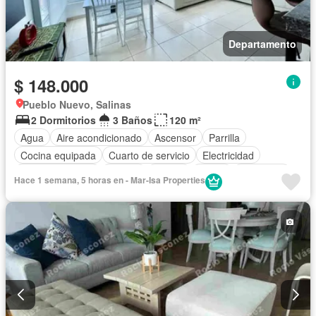
Departamento
$ 148.000
Pueblo Nuevo, Salinas
2 Dormitorios
3 Baños
120 m²
Agua
Aire acondicionado
Ascensor
Parrilla
Cocina equipada
Cuarto de servicio
Electricidad
Estacionamiento
Jacuzzi
Piscina
Sauna
Seguridad
Hace 1 semana, 5 horas en - Mar-Isa Properties
Terraza
Wifi
Completamente amoblado