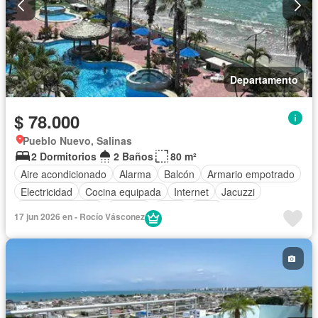
Departamento
$ 78.000
Pueblo Nuevo, Salinas
2 Dormitorios
2 Baños
80 m²
Aire acondicionado
Alarma
Balcón
Armario empotrado
Electricidad
Cocina equipada
Internet
Jacuzzi
Vista panorámica
Terraza
Agua
Patio
17 jun 2026 en - Rocío Vásconez
Área para niños
Conserje
Acceso para personas con discapacidad
Jardín
Parrilla
Garita de guardianía
Ascensor
Piscina
Wifi
Seguridad
Completamente amoblado