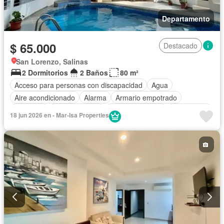
Departamento
$ 65.000
Destacado
San Lorenzo, Salinas
2 Dormitorios
2 Baños
80 m²
Acceso para personas con discapacidad
Agua
Aire acondicionado
Alarma
Armario empotrado
Ascensor
Cocina integral
Cocina equipada
Electricidad
18 jun 2026 en - Mar-Isa Properties
Estacionamiento
Garita de guardianía
Internet
Jacuzzi
Jardín
Patio
Piscina
Conserje
Seguridad
Vista panorámica
Wifi
Completamente amoblado