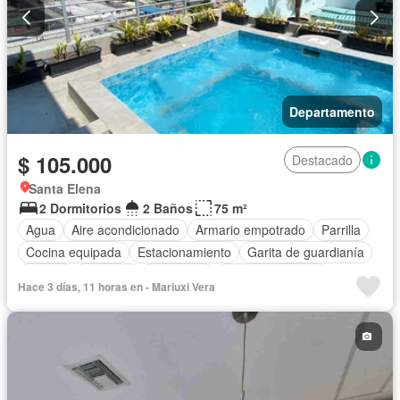
Departamento
$ 105.000
Destacado
Santa Elena
2 Dormitorios
2 Baños
75 m²
Agua
Aire acondicionado
Armario empotrado
Parrilla
Cocina equipada
Estacionamiento
Garita de guardianía
Piscina
Conserje
Seguridad
Vista panorámica
Hace 3 días, 11 horas en - Mariuxi Vera
Sin amoblar