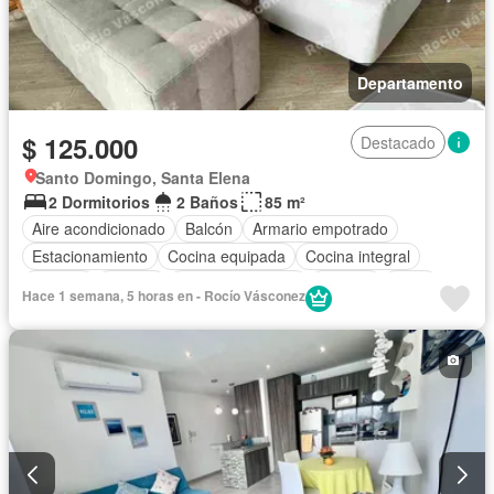
Departamento
$ 125.000
Destacado
Santo Domingo, Santa Elena
2 Dormitorios
2 Baños
85 m²
Aire acondicionado
Balcón
Armario empotrado
Estacionamiento
Cocina equipada
Cocina integral
Internet
Jacuzzi
Vista panorámica
Terraza
Agua
Hace 1 semana, 5 horas en - Rocío Vásconez
Patio
Parrilla
Garita de guardianía
Ascensor
Seguridad
Piscina
Conserje
Electricidad
Acceso para personas con discapacidad
Parcialmente amoblado