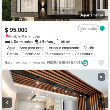
Departamento
$ 95.000
Destacado
Amable Maria, Loja
3 Dormitorios
3 Baños
105 m²
Agua
Área para niños
Armario empotrado
Balcón
Parrilla
Electricidad
Estacionamiento
Gas natural
Internet
Patio
Conserje
Seguridad
Terraza
Hace 1 semana, 14 horas en - PIEDRA BIENES RAÍCES
Vista panorámica
Wifi
Parcialmente amoblado