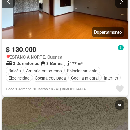
Departamento
$ 130.000
ESTANCIA NORTE, Cuenca
3 Dormitorios
3 Baños
177 m²
Balcón
Armario empotrado
Estacionamiento
Electricidad
Cocina equipada
Cocina integral
Internet
Gas natural
Vista panorámica
Cuarto de servicio
Hace 1 semana, 13 horas en - AQ INMOBILIARIA
Terraza
Seguridad
Sin amoblar