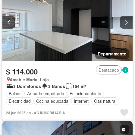
Departamento
$ 114.000
Destacado
Amable Maria, Loja
3 Dormitorios
3 Baños
154 m²
Balcón
Armario empotrado
Estacionamiento
Electricidad
Cocina equipada
Internet
Gas natural
Vista panorámica
Cuarto de servicio
Terraza
Agua
24 jun 2026 en - AQ INMOBILIARIA
Conserje
Garita de guardianía
Seguridad
Sin amoblar