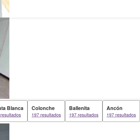
ta Blanca
Colonche
Ballenita
Ancón
resultados
197 resultados
197 resultados
197 resultados