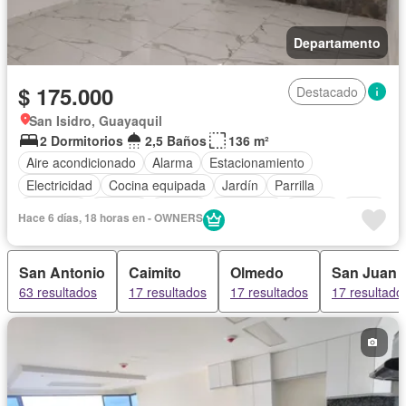
Departamento
$ 175.000
Destacado
San Isidro, Guayaquil
2 Dormitorios
2,5 Baños
136 m²
Aire acondicionado
Alarma
Estacionamiento
Electricidad
Cocina equipada
Jardín
Parrilla
Gimnasio
Internet
Jacuzzi
Seguridad
Piscina
Agua
Hace 6 días, 18 horas en - OWNERS
San Antonio
Caimito
Olmedo
San Juan
63 resultados
17 resultados
17 resultados
17 resultado