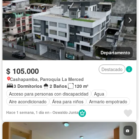
Departamento
$ 105.000
Destacado
Cashapamba, Parroquia La Merced
3 Dormitorios
2 Baños
120 m²
Acceso para personas con discapacidad
Agua
Aire acondicionado
Área para niños
Armario empotrado
Ascensor
Parrilla
Calefacción
Cocina integral
Hace 1 semana, 1 día en - Oswaldo Junta
Cocina equipada
Cuarto de servicio
Electricidad
Estacionamiento
Gas natural
Garita de guardianía
Internet
Jacuzzi
Jardín
Patio
Conserje
Seguridad