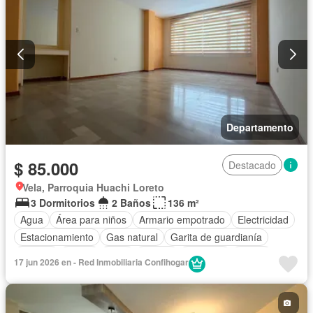
Terraza
Vista panorámica
Wifi
Sin amoblar
Departamento
$ 85.000
Destacado
Vela, Parroquia Huachi Loreto
3 Dormitorios
2 Baños
136 m²
Agua
Área para niños
Armario empotrado
Electricidad
Estacionamiento
Gas natural
Garita de guardianía
Jacuzzi
Jardín
Patio
Piscina
Conserje
Sauna
17 jun 2026 en - Red Inmobiliaria Confihogar
Seguridad
Terraza
Vista panorámica