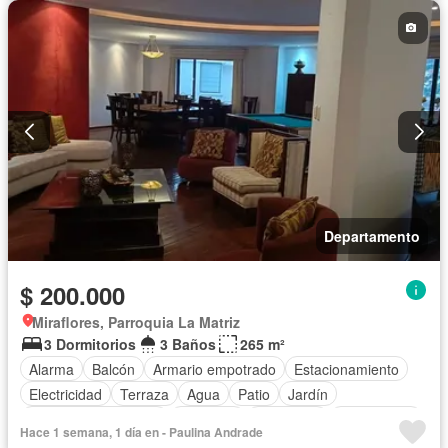
Departamento
$ 200.000
Miraflores, Parroquia La Matriz
3 Dormitorios
3 Baños
265 m²
Alarma
Balcón
Armario empotrado
Estacionamiento
Electricidad
Terraza
Agua
Patio
Jardín
Garita de guardianía
Ascensor
Seguridad
Sin amoblar
Hace 1 semana, 1 día en - Paulina Andrade