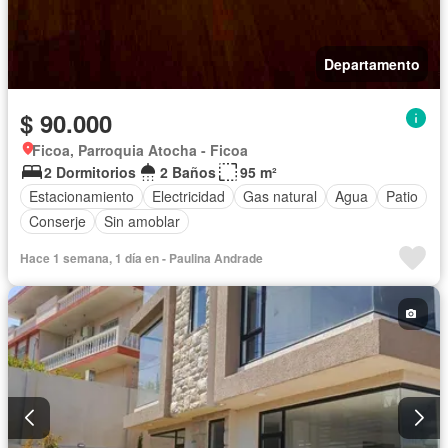
Departamento
$ 90.000
Ficoa, Parroquia Atocha - Ficoa
2 Dormitorios
2 Baños
95 m²
Estacionamiento
Electricidad
Gas natural
Agua
Patio
Conserje
Sin amoblar
Hace 1 semana, 1 día en - Paulina Andrade