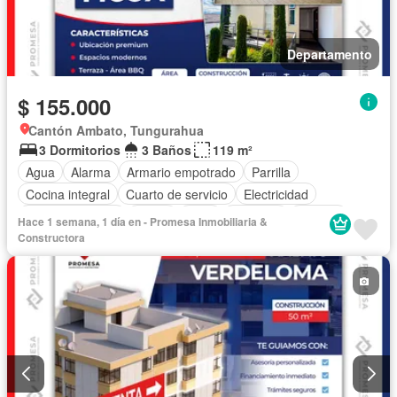
Departamento
$ 155.000
Cantón Ambato, Tungurahua
3 Dormitorios
3 Baños
119 m²
Agua
Alarma
Armario empotrado
Parrilla
Cocina integral
Cuarto de servicio
Electricidad
Estacionamiento
Jardín
Patio
Conserje
Terraza
Hace 1 semana, 1 día en - Promesa Inmobiliaria &
Vista panorámica
Sin amoblar
Constructora