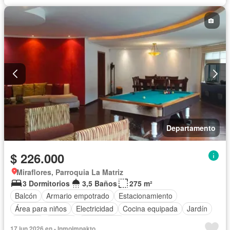
Departamento
$ 226.000
Miraflores, Parroquia La Matriz
3 Dormitorios
3,5 Baños
275 m²
Balcón
Armario empotrado
Estacionamiento
Área para niños
Electricidad
Cocina equipada
Jardín
Internet
Jacuzzi
Gas natural
17 jun 2026 en - Inmoimpakto