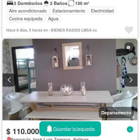
3 Dormitorios
2 Baños
150 m²
Aire acondicionado
Estacionamiento
Electricidad
Cocina equipada
Agua
Hace 6 días, 5 horas en - BIENES RAICES LMSA ec
Departamento
Guardar búsqueda
$ 110.000
Parroquia José Luis Tamayo, Salinas