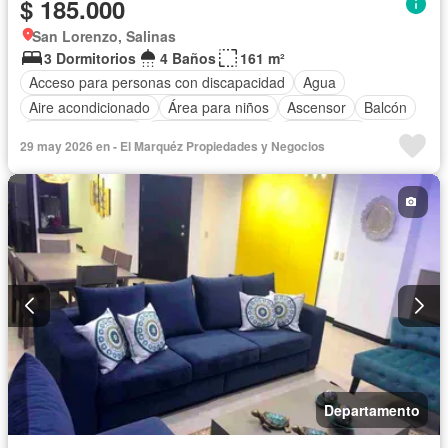
$ 185.000
San Lorenzo, Salinas
3 Dormitorios
4 Baños
161 m²
Acceso para personas con discapacidad
Agua
Aire acondicionado
Área para niños
Ascensor
Balcón
Cocina equipada
Cuarto de servicio
Electricidad
29 may 2026 en - El Marquéz Propiedades y Negocios
Estacionamiento
Garita de guardianía
Jacuzzi
Patio
Piscina
Conserje
Seguridad
Terraza
Vista panorámica
Completamente amoblado
Departamento