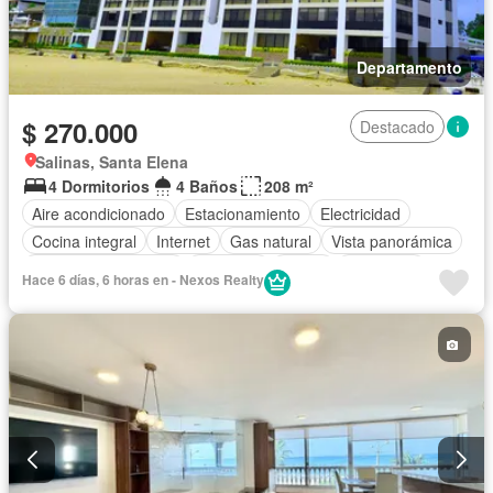
Departamento
$ 270.000
Destacado
Salinas, Santa Elena
4 Dormitorios
4 Baños
208 m²
Aire acondicionado
Estacionamiento
Electricidad
Cocina integral
Internet
Gas natural
Vista panorámica
Garita de guardianía
Ascensor
Sauna
Seguridad
Hace 6 días, 6 horas en - Nexos Realty
Piscina
Sin amoblar