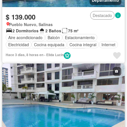
$ 139.000
Destacado
Pueblo Nuevo, Salinas
2 Dormitorios
2 Baños
75 m²
Aire acondicionado
Balcón
Estacionamiento
Electricidad
Cocina equipada
Cocina integral
Internet
Vista panorámica
Agua
Patio
Jardín
Hace 3 días, 8 horas en - Elida Lucin
Garita de guardianía
Ascensor
Seguridad
Piscina
Completamente amoblado