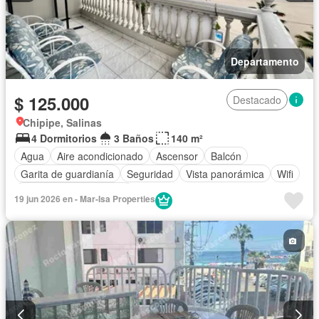
Departamento
$ 125.000
Destacado
Chipipe, Salinas
4 Dormitorios
3 Baños
140 m²
Agua
Aire acondicionado
Ascensor
Balcón
Garita de guardianía
Seguridad
Vista panorámica
Wifi
Parcialmente amoblado
19 jun 2026 en - Mar-Isa Properties