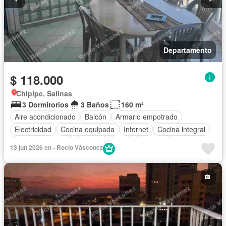
Departamento
$ 118.000
Chipipe, Salinas
3 Dormitorios
3 Baños
160 m²
Aire acondicionado
Balcón
Armario empotrado
Electricidad
Cocina equipada
Internet
Cocina integral
Vista panorámica
Terraza
Agua
Ascensor
13 jun 2026 en - Rocío Vásconez
Completamente amoblado