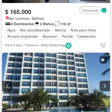
$ 165.000
Destacado
San Lorenzo, Salinas
3 Dormitorios
2 Baños
116 m²
Agua
Aire acondicionado
Alarma
Área para niños
Armario empotrado
Ascensor
Parrilla
Calefacción
Cocina integral
Cocina equipada
Electricidad
Hace 6 días, 7 horas en - Molly Saldarriaga
Estacionamiento
Garita de guardianía
Internet
Jacuzzi
Jardín
Patio
Piscina
Conserje
Seguridad
Vista panorámica
Wifi
Completamente amoblado
Departamento