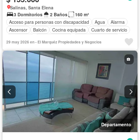
Salinas, Santa Elena
3 Dormitorios
2 Baños
160 m²
Acceso para personas con discapacidad
Agua
Alarma
Ascensor
Balcón
Cocina equipada
Cuarto de servicio
Electricidad
Estacionamiento
Garita de guardianía
29 may 2026 en - El Marquéz Propiedades y Negocios
Jacuzzi
Patio
Piscina
Conserje
Seguridad
Terraza
Vista panorámica
Sin amoblar
Departamento