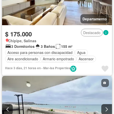
Departamento
$ 175.000
Destacado
Chipipe, Salinas
3 Dormitorios
3 Baños
155 m²
Acceso para personas con discapacidad
Agua
Aire acondicionado
Armario empotrado
Ascensor
Cocina integral
Cocina equipada
Electricidad
Hace 3 días, 21 horas en - Mar-Isa Properties
Estacionamiento
Garita de guardianía
Internet
Conserje
Seguridad
Wifi
Completamente amoblado