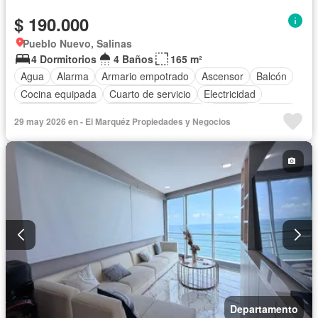
$ 190.000
Pueblo Nuevo, Salinas
4 Dormitorios
4 Baños
165 m²
Agua
Alarma
Armario empotrado
Ascensor
Balcón
Cocina equipada
Cuarto de servicio
Electricidad
Estacionamiento
Garita de guardianía
Jacuzzi
Piscina
29 may 2026 en - El Marquéz Propiedades y Negocios
Conserje
Seguridad
Terraza
Vista panorámica
Parcialmente amoblado
Departamento