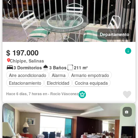
Departamento
$ 197.000
Chipipe, Salinas
3 Dormitorios
3 Baños
211 m²
Aire acondicionado
Alarma
Armario empotrado
Estacionamiento
Electricidad
Cocina equipada
Cocina integral
Internet
Cuarto de servicio
Hace 6 días, 7 horas en - Rocío Vásconez
Vista panorámica
Agua
Acceso para personas con discapacidad
Garita de guardianía
Ascensor
Seguridad
Wifi
Balcón
Completamente amoblado