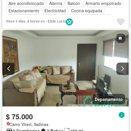
Aire acondicionado
Alarma
Balcón
Armario empotrado
Estacionamiento
Electricidad
Cocina equipada
Cocina integral
Internet
Jacuzzi
Vista panorámica
Hace 3 días, 8 horas en - Elida Lucin
Terraza
Cuarto de servicio
Agua
Parrilla
Jardín
Acceso para personas con discapacidad
Garita de guardianía
Gimnasio
Ascensor
Seguridad
Piscina
Cancha de tenis
Patio
Sauna
Completamente amoblado
Departamento
$ 75.000
Carro Viteri, Salinas
3 Dormitorios
3 Baños
104 m²