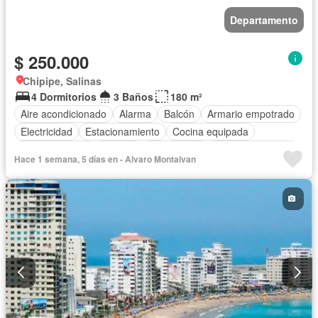
Departamento
$ 250.000
Chipipe, Salinas
4 Dormitorios
3 Baños
180 m²
Aire acondicionado
Alarma
Balcón
Armario empotrado
Electricidad
Estacionamiento
Cocina equipada
Cocina integral
Internet
Gas natural
Vista panorámica
Hace 1 semana, 5 días en - Alvaro Montalvan
Agua
Conserje
Garita de guardianía
Ascensor
Seguridad
Piscina
Patio
Área para niños
Completamente amoblado