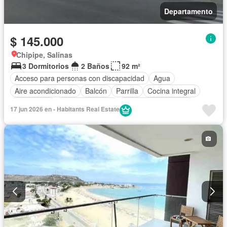
Departamento
$ 145.000
Chipipe, Salinas
3 Dormitorios
2 Baños
92 m²
Acceso para personas con discapacidad
Agua
Aire acondicionado
Balcón
Parrilla
Cocina integral
Electricidad
Estacionamiento
Garita de guardianía
17 jun 2026 en - Habitants Real Estate
Internet
Seguridad
Terraza
Vista panorámica
Wifi
Parcialmente amoblado