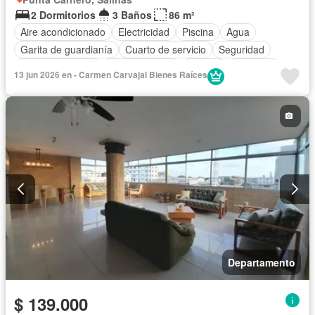
2 Dormitorios
3 Baños
86 m²
Aire acondicionado
Electricidad
Piscina
Agua
Garita de guardianía
Cuarto de servicio
Seguridad
Cocina equipada
Cocina integral
Jacuzzi
Ascensor
13 jun 2026 en - Carmen Carvajal Bienes Raíces
Estacionamiento
Vista panorámica
Jardín
Armario empotrado
Completamente amoblado
Departamento
$ 139.000