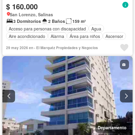
$ 160.000
San Lorenzo, Salinas
3 Dormitorios
2 Baños
159 m²
Acceso para personas con discapacidad
Agua
Aire acondicionado
Alarma
Área para niños
Ascensor
Balcón
Cocina equipada
Cuarto de servicio
29 may 2026 en - El Marquéz Propiedades y Negocios
Electricidad
Estacionamiento
Garita de guardianía
Jacuzzi
Patio
Piscina
Conserje
Sauna
Seguridad
Terraza
Vista panorámica
Completamente amoblado
Departamento