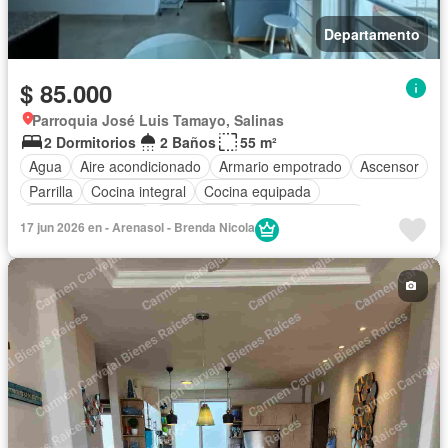
Departamento
$ 85.000
Parroquia José Luis Tamayo, Salinas
2 Dormitorios
2 Baños
55 m²
Agua
Aire acondicionado
Armario empotrado
Ascensor
Parrilla
Cocina integral
Cocina equipada
Cuarto de servicio
Electricidad
Estacionamiento
17 jun 2026 en - Arenasol - Brenda Nicola
Garita de guardianía
Internet
Jardín
Patio
Piscina
Conserje
Seguridad
Vista panorámica
Wifi