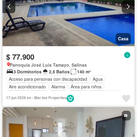
Casa
$ 77.900
Parroquia José Luis Tamayo, Salinas
3 Dormitorios
2,5 Baños
140 m²
Acceso para personas con discapacidad
Agua
Aire acondicionado
Alarma
Área para niños
Armario empotrado
Parrilla
Bodega
Cocina integral
17 jun 2026 en - Mar-Isa Properties
Cocina equipada
Electricidad
Estacionamiento
Garita de guardianía
Internet
Jardín
Patio
Piscina
Conserje
Seguridad
Wifi
Parcialmente amoblado