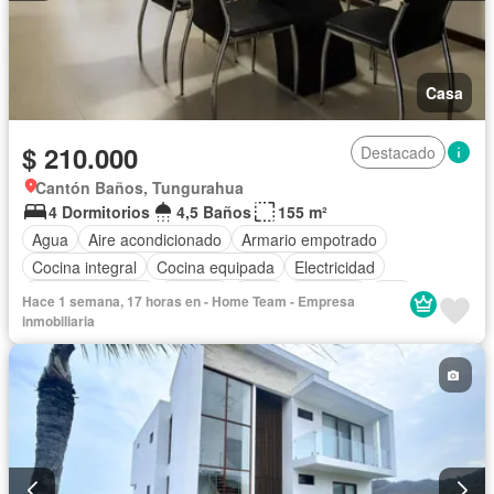
Casa
$ 210.000
Destacado
Cantón Baños, Tungurahua
4 Dormitorios
4,5 Baños
155 m²
Agua
Aire acondicionado
Armario empotrado
Cocina integral
Cocina equipada
Electricidad
Estacionamiento
Internet
Patio
Conserje
Wifi
Hace 1 semana, 17 horas en - Home Team - Empresa
Completamente amoblado
inmobiliaria