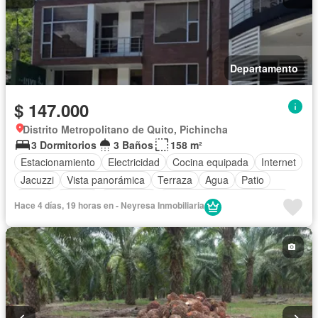
Departamento
$ 147.000
Distrito Metropolitano de Quito, Pichincha
3 Dormitorios
3 Baños
158 m²
Estacionamiento
Electricidad
Cocina equipada
Internet
Jacuzzi
Vista panorámica
Terraza
Agua
Patio
Jardín
Parrilla
Seguridad
Completamente amoblado
Hace 4 días, 19 horas en - Neyresa Inmobiliaria