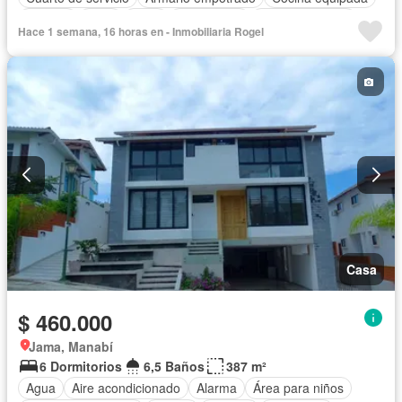
Bodega
Patio
Agua
Electricidad
Área para niños
Hace 1 semana, 16 horas en - Inmobiliaria Rogel
Parcialmente amoblado
Casa
$ 460.000
Jama, Manabí
6 Dormitorios
6,5 Baños
387 m²
Agua
Aire acondicionado
Alarma
Área para niños