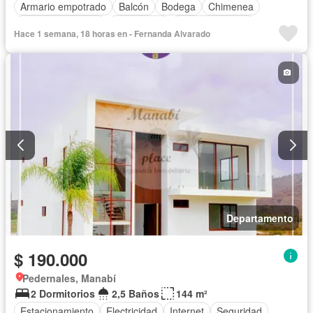
Armario empotrado
Balcón
Bodega
Chimenea
Cuarto de servicio
Electricidad
Estacionamiento
Hace 1 semana, 18 horas en - Fernanda Alvarado
Garita de guardianía
Jardín
Piscina
Vista panorámica
Sin amoblar
Departamento
$ 190.000
Pedernales, Manabí
2 Dormitorios
2,5 Baños
144 m²
Estacionamiento
Electricidad
Internet
Seguridad