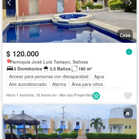
Casa
$ 120.000
Parroquia José Luis Tamayo, Salinas
3 Dormitorios
3,5 Baños
180 m²
Acceso para personas con discapacidad
Agua
Aire acondicionado
Alarma
Área para niños
Armario empotrado
Parrilla
Bodega
Cocina integral
Hace 1 semana, 18 horas en - Mar-Isa Properties
Cocina equipada
Electricidad
Estacionamiento
Garita de guardianía
Internet
Jacuzzi
Jardín
Patio
Piscina
Conserje
Seguridad
Wifi
Sin amoblar