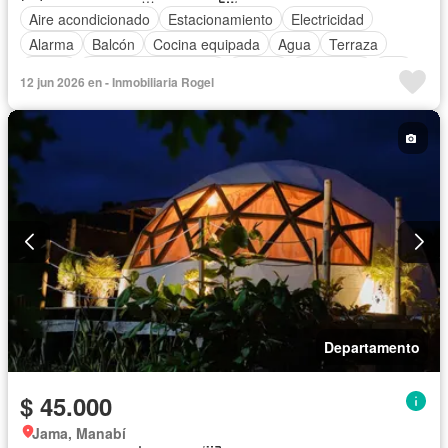
Aire acondicionado
Estacionamiento
Electricidad
Alarma
Balcón
Cocina equipada
Agua
Terraza
Jardín
Garita de guardianía
Piscina
Seguridad
Wifi
12 jun 2026 en - Inmobiliaria Rogel
Cancha de tenis
Cuarto de servicio
Parrilla
Internet
Completamente amoblado
Departamento
$ 45.000
Jama, Manabí