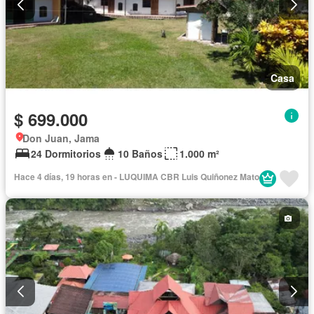
Casa
$ 699.000
Don Juan, Jama
24 Dormitorios
10 Baños
1.000 m²
Hace 4 días, 19 horas en - LUQUIMA CBR Luis Quiñonez Mato