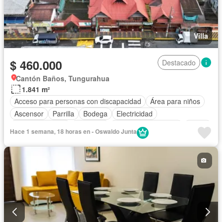
Villa
$ 460.000
Destacado
Cantón Baños, Tungurahua
1.841 m²
Acceso para personas con discapacidad
Área para niños
Ascensor
Parrilla
Bodega
Electricidad
Estacionamiento
Gimnasio
Garita de guardianía
Jardín
Hace 1 semana, 18 horas en - Oswaldo Junta
Piscina
Conserje
Sauna
Seguridad