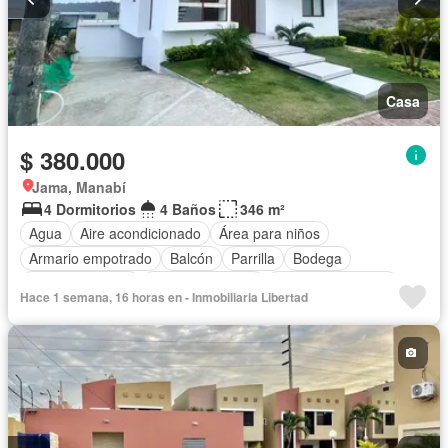
Casa
$ 380.000
Jama, Manabí
4 Dormitorios
4 Baños
346 m²
Agua
Aire acondicionado
Área para niños
Armario empotrado
Balcón
Parrilla
Bodega
Cancha de tenis
Cocina equipada
Cuarto de servicio
Hace 1 semana, 16 horas en - Inmobiliaria Libertad
Electricidad
Estacionamiento
Garita de guardianía
Internet
Patio
Piscina
Seguridad
Terraza
Vista panorámica
Wifi
Completamente amoblado