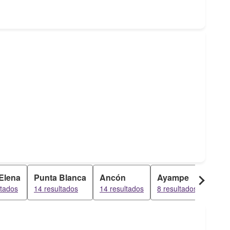
Elena
Punta Blanca
Ancón
Ayampe
Mont
ltados
14 resultados
14 resultados
8 resultados
7 res