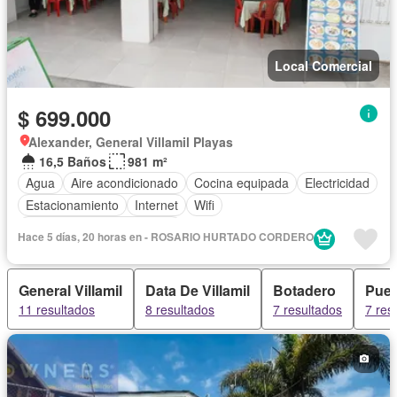
Local Comercial
$ 699.000
Alexander, General Villamil Playas
16,5 Baños
981 m²
Agua
Aire acondicionado
Cocina equipada
Electricidad
Estacionamiento
Internet
Wifi
Completamente amoblado
Hace 5 días, 20 horas en - ROSARIO HURTADO CORDERO
General Villamil
Data De Villamil
Botadero
Puer
11 resultados
8 resultados
7 resultados
7 res