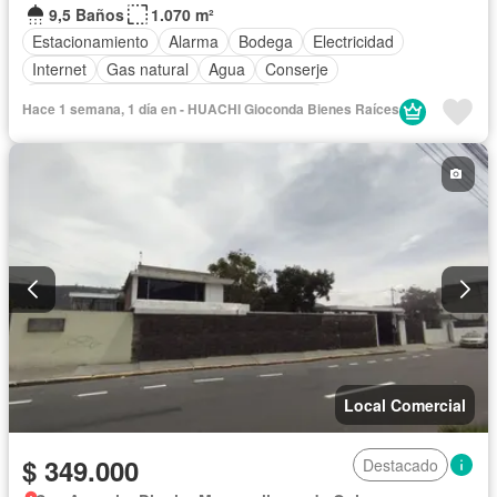
9,5 Baños
1.070 m²
Estacionamiento
Alarma
Bodega
Electricidad
Internet
Gas natural
Agua
Conserje
Acceso para personas con discapacidad
Hace 1 semana, 1 día en - HUACHI Gioconda Bienes Raíces
Garita de guardianía
Seguridad
Wifi
Sin amoblar
Local Comercial
$ 349.000
Destacado