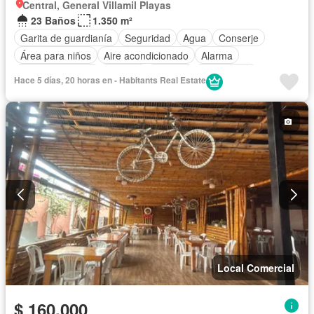
Central, General Villamil Playas
23 Baños
1.350 m²
Garita de guardianía
Seguridad
Agua
Conserje
Área para niños
Aire acondicionado
Alarma
Estacionamiento
Bodega
Internet
Electricidad
Hace 5 días, 20 horas en - Habitants Real Estate
Cocina equipada
Calefacción
Gas natural
Acceso para personas con discapacidad
Completamente amoblado
Local Comercial
$ 160.000