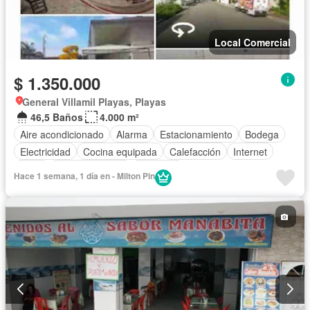
Local Comercial
$ 1.350.000
General Villamil Playas, Playas
46,5 Baños
4.000 m²
Aire acondicionado
Alarma
Estacionamiento
Bodega
Electricidad
Cocina equipada
Calefacción
Internet
Agua
Área para niños
Conserje
Hace 1 semana, 1 día en - Milton Pin
Acceso para personas con discapacidad
Wifi