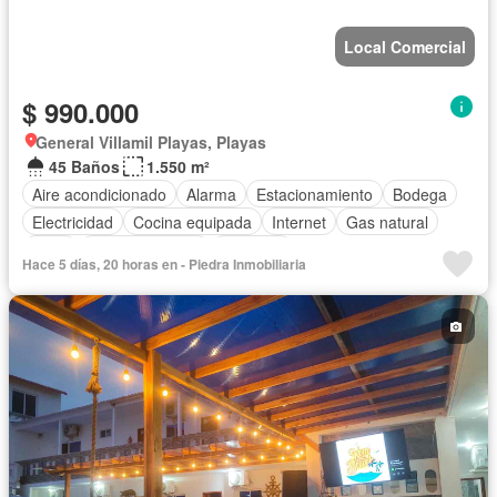
Local Comercial
$ 990.000
General Villamil Playas, Playas
45 Baños
1.550 m²
Aire acondicionado
Alarma
Estacionamiento
Bodega
Electricidad
Cocina equipada
Internet
Gas natural
Agua
Área para niños
Conserje
Hace 5 días, 20 horas en - Piedra Inmobiliaria
Acceso para personas con discapacidad
Garita de guardianía
Seguridad
Completamente amoblado