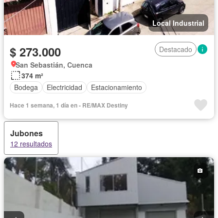
Local Industrial
$ 273.000
Destacado
San Sebastián, Cuenca
374 m²
Bodega
Electricidad
Estacionamiento
Hace 1 semana, 1 día en - RE/MAX Destiny
Jubones
12 resultados