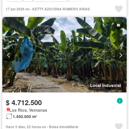
Garita de guardianía
Seguridad
17 jun 2026 en - KETTY AZUCENA ROMERO ARIAS
Local Industrial
$ 4.712.500
Los Ríos, Ventanas
1.450.000 m²
Hace 5 días, 22 horas en - Bolsa Inmobiliaria