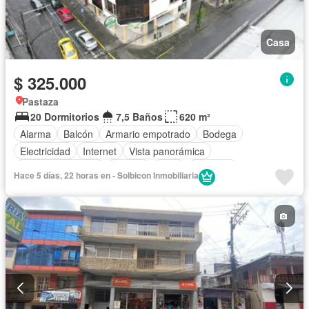
Casa
$ 325.000
Pastaza
20 Dormitorios
7,5 Baños
620 m²
Alarma
Balcón
Armario empotrado
Bodega
Electricidad
Internet
Vista panorámica
Cuarto de servicio
Terraza
Agua
Conserje
Hace 5 días, 22 horas en - Solbicon Inmobiliaria
Parcialmente amoblado