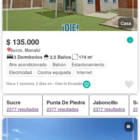
Casa
$ 135.000
Sucre, Manabí
3 Dormitorios
2,5 Baños
174 m²
Aire acondicionado
Balcón
Estacionamiento
Electricidad
Cocina equipada
Internet
Vista panorámica
Agua
Patio
Hace 1 semana, 2 días en - Own In Ecuador
Completamente amoblado
Sucre
Punta De Piedra
Jaboncillo
Sa
2377 resultados
2377 resultados
2377 resultados
236