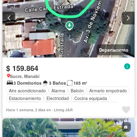
Departamento
$ 159.864
Sucre, Manabí
3 Dormitorios
3 Baños
165 m²
Aire acondicionado
Alarma
Balcón
Armario empotrado
Estacionamiento
Electricidad
Cocina equipada
Cocina integral
Jacuzzi
Vista panorámica
Terraza
Hace 1 semana, 2 días en - Living J&R
Agua
Conserje
Acceso para personas con discapacidad
Parrilla
Garita de guardianía
Ascensor
Seguridad
Cancha de tenis
Piscina