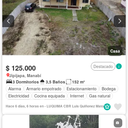
Casa
$ 125.000
Destacado
Jipijapa, Manabí
3 Dormitorios
3,5 Baños
152 m²
Alarma
Armario empotrado
Estacionamiento
Bodega
Electricidad
Cocina equipada
Internet
Gas natural
Vista panorámica
Agua
Patio
Hace 6 días, 6 horas en - LUQUIMA CBR Luis Quiñonez Mato