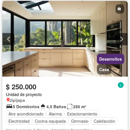
Desarrollos
Casa
$ 250.000
Unidad de proyecto
Jipijapa
5 Dormitorios
4,5 Baños
250 m²
Aire acondicionado
Alarma
Estacionamiento
Electricidad
Cocina equipada
Gimnasio
Calefacción
Internet
Jacuzzi
Biblioteca
Seguridad
Piscina