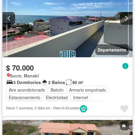
Departamento
$ 70.000
Sucre, Manabí
3 Dormitorios
2 Baños
90 m²
Aire acondicionado
Balcón
Armario empotrado
Estacionamiento
Electricidad
Internet
Vista panorámica
Agua
Garita de guardianía
Hace 1 semana, 2 días en - Own In Ecuador
Seguridad
Completamente amoblado