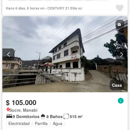
Cuarto de servicio
Piscina
Cisterna
Sin amoblar
Hace 6 días, 6 horas en - CENTURY 21 Elite ec
Casa
$ 105.000
Sucre, Manabí
9 Dormitorios
8 Baños
515 m²
Electricidad
Parrilla
Agua