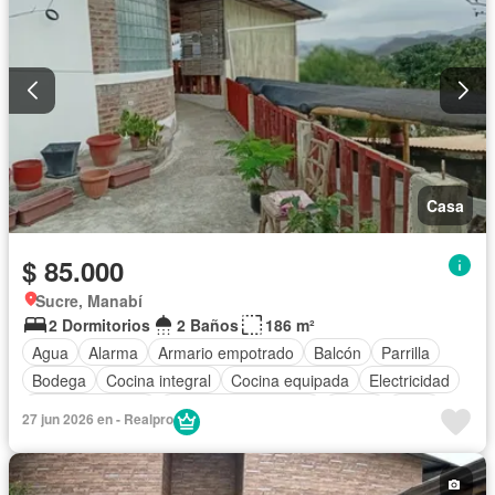
Casa
$ 85.000
Sucre, Manabí
2 Dormitorios
2 Baños
186 m²
Agua
Alarma
Armario empotrado
Balcón
Parrilla
Bodega
Cocina integral
Cocina equipada
Electricidad
Estacionamiento
Garita de guardianía
Jardín
Patio
27 jun 2026 en - Realpro
Seguridad
Terraza
Vista panorámica
Completamente amoblado