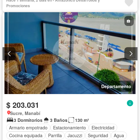
Hace 1 semana, 2 días en - Amazónico Desarrollos y
Cancha de tenis
Terraza
Agua
Patio
Promociones
Completamente amoblado
Departamento
$ 203.031
Sucre, Manabí
3 Dormitorios
3 Baños
130 m²
Armario empotrado
Estacionamiento
Electricidad
Cocina equipada
Parrilla
Jacuzzi
Seguridad
Agua