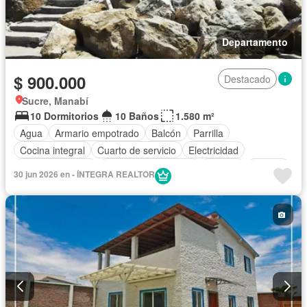
Departamento
$ 900.000
Destacado
Sucre, Manabí
10 Dormitorios
10 Baños
1.580 m²
Agua
Armario empotrado
Balcón
Parrilla
Cocina integral
Cuarto de servicio
Electricidad
Estacionamiento
Garita de guardianía
Internet
Jacuzzi
30 jun 2026 en - ÍNTEGRA REALTOR
Jardín
Patio
Piscina
Terraza
Vista panorámica
Sin amoblar