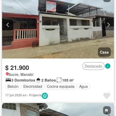
Casa
$ 21.900
Destacado
Sucre, Manabí
3 Dormitorios
2 Baños
105 m²
Balcón
Electricidad
Cocina equipada
Agua
17 jun 2026 en - Próperis