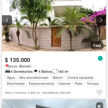
Casa
$ 135.000
Sucre, Manabí
4 Dormitorios
4 Baños
165 m²
Agua
Aire acondicionado
Balcón
Cocina equipada
Electricidad
Estacionamiento
Internet
Patio
Terraza
Completamente amoblado
Hace 1 semana, 2 días en - Inmobiliaria Libertad