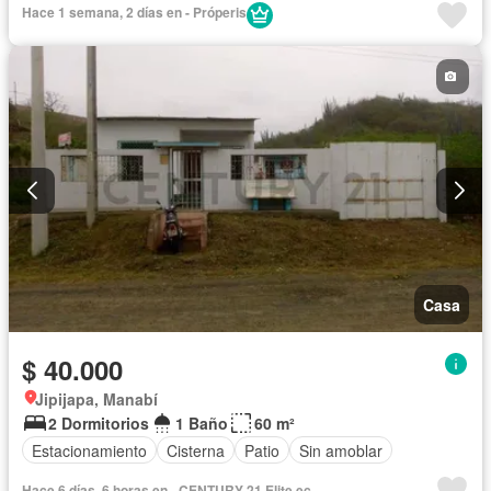
Hace 1 semana, 2 días en - Próperis
Casa
$ 40.000
Jipijapa, Manabí
2 Dormitorios
1 Baño
60 m²
Estacionamiento
Cisterna
Patio
Sin amoblar
Hace 6 días, 6 horas en - CENTURY 21 Elite ec