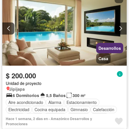
Desarrollos
Casa
$ 200.000
Unidad de proyecto
Jipijapa
6 Dormitorios
5,5 Baños
300 m²
Aire acondicionado
Alarma
Estacionamiento
Electricidad
Cocina equipada
Gimnasio
Calefacción
Internet
Jacuzzi
Biblioteca
Seguridad
Piscina
Hace 1 semana, 2 días en - Amazónico Desarrollos y
Cancha de tenis
Terraza
Agua
Patio
Sin amoblar
Promociones