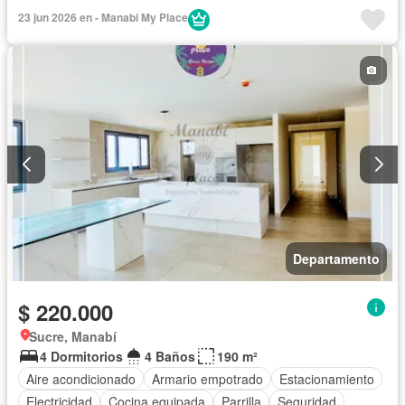
23 jun 2026 en - Manabi My Place
Departamento
$ 220.000
Sucre, Manabí
4 Dormitorios
4 Baños
190 m²
Aire acondicionado
Armario empotrado
Estacionamiento
Electricidad
Cocina equipada
Parrilla
Seguridad