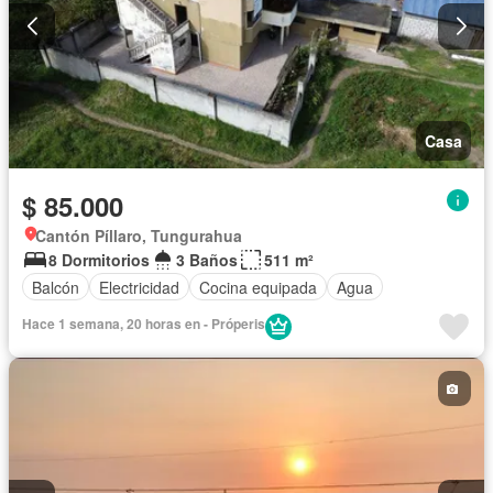
Casa
$ 85.000
Cantón Píllaro, Tungurahua
8 Dormitorios
3 Baños
511 m²
Balcón
Electricidad
Cocina equipada
Agua
Hace 1 semana, 20 horas en - Próperis