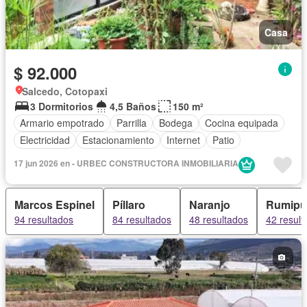
Casa
$ 92.000
Salcedo, Cotopaxi
3 Dormitorios
4,5 Baños
150 m²
Armario empotrado
Parrilla
Bodega
Cocina equipada
Electricidad
Estacionamiento
Internet
Patio
17 jun 2026 en - URBEC CONSTRUCTORA INMOBILIARIA
Marcos Espinel
Píllaro
Naranjo
Rumipu
94 resultados
84 resultados
48 resultados
42 result