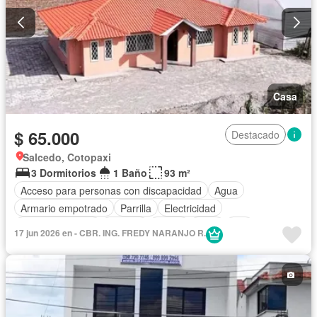
Casa
$ 65.000
Destacado
Salcedo, Cotopaxi
3 Dormitorios
1 Baño
93 m²
Acceso para personas con discapacidad
Agua
Armario empotrado
Parrilla
Electricidad
Estacionamiento
Internet
Jardín
Patio
Wifi
17 jun 2026 en - CBR. ING. FREDY NARANJO R.
Sin amoblar