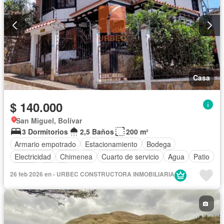
Casa
$ 140.000
San Miguel, Bolívar
3 Dormitorios
2,5 Baños
200 m²
Armario empotrado
Estacionamiento
Bodega
Electricidad
Chimenea
Cuarto de servicio
Agua
Patio
Jardín
Parrilla
26 feb 2026 en - URBEC CONSTRUCTORA INMOBILIARIA