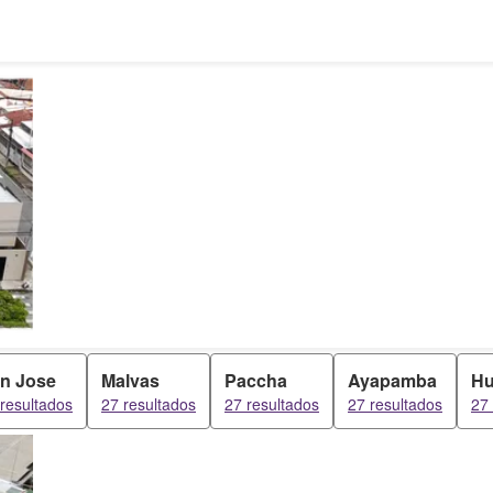
n Jose
Malvas
Paccha
Ayapamba
Hu
resultados
27 resultados
27 resultados
27 resultados
27 