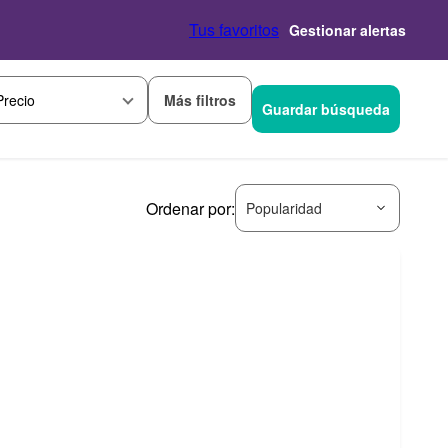
Tus favoritos
Gestionar alertas
Más filtros
Precio
Guardar búsqueda
Ordenar por:
Popularidad