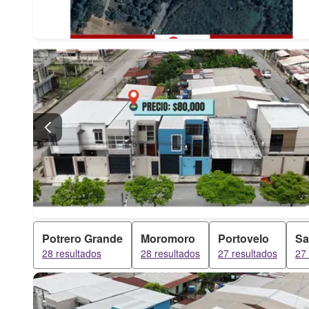
Potrero Grande
Moromoro
Portovelo
Sa
28 resultados
28 resultados
27 resultados
27 