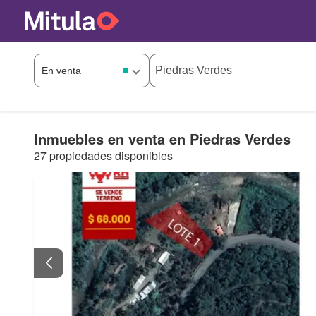
Inmuebles en venta en Piedras Verdes
27 propiedades disponibles