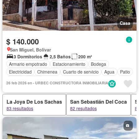
Casa
$ 140.000
San Miguel, Bolívar
3 Dormitorios
2,5 Baños
200 m²
Armario empotrado
Estacionamiento
Bodega
Electricidad
Chimenea
Cuarto de servicio
Agua
Patio
Jardín
Parrilla
26 feb 2026 en - URBEC CONSTRUCTORA INMOBILIARIA
La Joya De Los Sachas
San Sebastián Del Coca
S
83 resultados
82 resultados
8