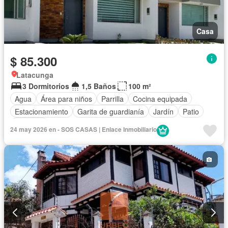
Casa
$ 85.300
Latacunga
3 Dormitorios
1,5 Baños
100 m²
Agua
Área para niños
Parrilla
Cocina equipada
Estacionamiento
Garita de guardianía
Jardín
Patio
Conserje
24 may 2026 en - SOS CASAS | Enlace Inmobiliario