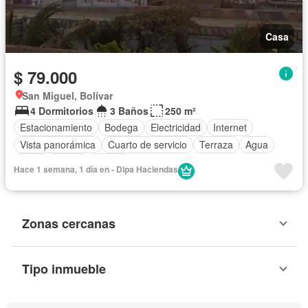
Casa
$ 79.000
San Miguel, Bolívar
4 Dormitorios
3 Baños
250 m²
Estacionamiento
Bodega
Electricidad
Internet
Vista panorámica
Cuarto de servicio
Terraza
Agua
Patio
Jardín
Parrilla
Hace 1 semana, 1 día en - Dipa Haciendas
Zonas cercanas
Tipo inmueble